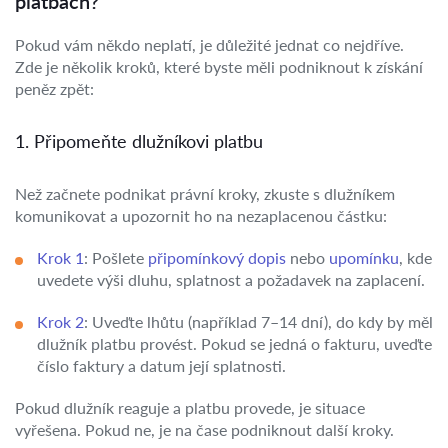
platbách?
Pokud vám někdo neplatí, je důležité jednat co nejdříve.
Zde je několik kroků, které byste měli podniknout k získání
peněz zpět:
1. Připomeňte dlužníkovi platbu
Než začnete podnikat právní kroky, zkuste s dlužníkem
komunikovat a upozornit ho na nezaplacenou částku:
Krok 1
: Pošlete
připomínkový dopis
nebo
upomínku
, kde
uvedete výši dluhu, splatnost a požadavek na zaplacení.
Krok 2
: Uveďte lhůtu (například 7–14 dní), do kdy by měl
dlužník platbu provést. Pokud se jedná o fakturu, uveďte
číslo faktury a datum její splatnosti.
Pokud dlužník reaguje a platbu provede, je situace
vyřešena. Pokud ne, je na čase podniknout další kroky.