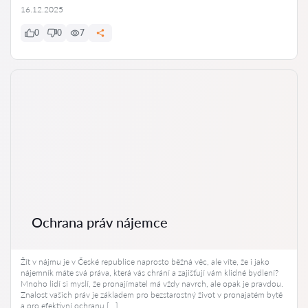
16.12.2025
0
0
7
Ochrana práv nájemce
Žít v nájmu je v České republice naprosto běžná věc, ale víte, že i jako
nájemník máte svá práva, která vás chrání a zajišťují vám klidné bydlení?
Mnoho lidí si myslí, že pronajímatel má vždy navrch, ale opak je pravdou.
Znalost vašich práv je základem pro bezstarostný život v pronajatém bytě
a pro efektivní ochranu […]