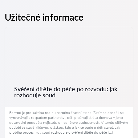
Užitečné informace
Svěření dítěte do péče po rozvodu: jak
rozhoduje soud
Rozvod je pro každou rodinu náročná životní etapa. Zatímco dospělí se
vyrovnávají s rozpadem partnerství, děti prožívají ztrátu domova v jeho
dosavadní podobě a nejistotu ohledně své budoucnosti. V tomto citlivém
období se stává klíčovou otázkou, kdo a jak se bude o děti starat. Jak
probíhá proces, kdy soud rozhoduje o svěření dítěte do péče […]