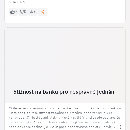
8.04.2026
0
0
6
Stížnost na banku pro nesprávné jednání
Cítíte se někdy bezmocní, když se snažíte vyřešit problém se svou bankou?
Máte pocit, že vaše stížnost zapadne do prázdna, nebo že vám nikdo
nenaslouchá? Nejste sami. V dynamickém světě financí se občas stane, že
banky jednají způsobem, který klienti vnímají jako nesprávný, matoucí,
nebo dokonce poškozující. Ať už jde o neoprávněné poplatky, chyby v […]