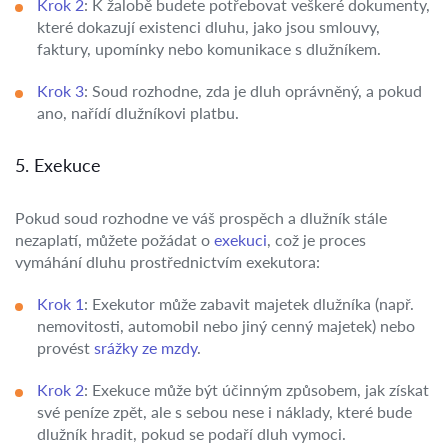
Krok 2
: K žalobě budete potřebovat veškeré dokumenty,
které dokazují existenci dluhu, jako jsou smlouvy,
faktury, upomínky nebo komunikace s dlužníkem.
Krok 3
: Soud rozhodne, zda je dluh oprávněný, a pokud
ano, nařídí dlužníkovi platbu.
5. Exekuce
Pokud soud rozhodne ve váš prospěch a dlužník stále
nezaplatí, můžete požádat o
exekuci
, což je proces
vymáhání dluhu prostřednictvím exekutora:
Krok 1
: Exekutor může zabavit majetek dlužníka (např.
nemovitosti, automobil nebo jiný cenný majetek) nebo
provést
srážky ze mzdy
.
Krok 2
: Exekuce může být účinným způsobem, jak získat
své peníze zpět, ale s sebou nese i náklady, které bude
dlužník hradit, pokud se podaří dluh vymoci.