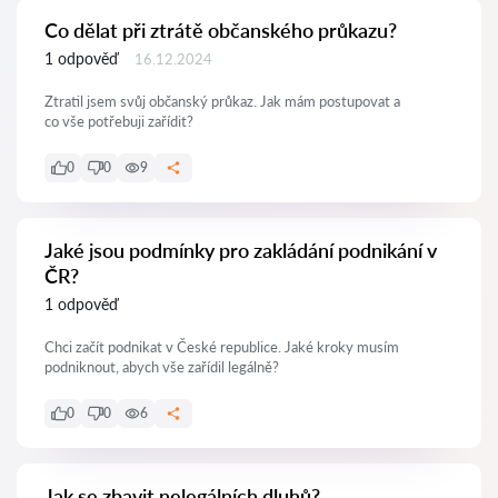
Co dělat při ztrátě občanského průkazu?
1 odpověď
16.12.2024
Ztratil jsem svůj občanský průkaz. Jak mám postupovat a
co vše potřebuji zařídit?
0
0
9
Jaké jsou podmínky pro zakládání podnikání v
ČR?
1 odpověď
Chci začít podnikat v České republice. Jaké kroky musím
podniknout, abych vše zařídil legálně?
0
0
6
Jak se zbavit nelegálních dluhů?