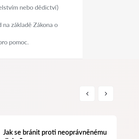
lstvím nebo dědictví)
d na základě Zákona o
 pro pomoc.
Jak se bránit proti neoprávněnému
Jak