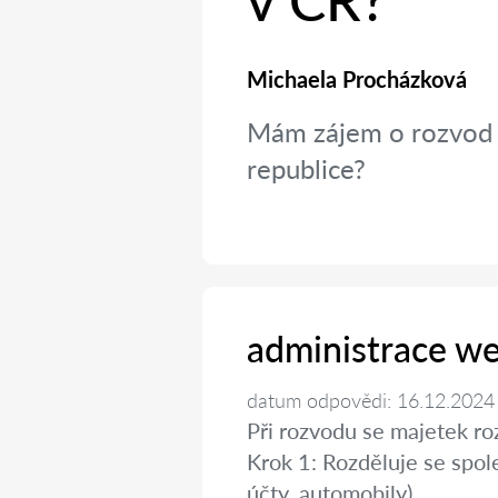
v ČR?
Michaela Procházková
Mám zájem o rozvod a
republice?
administrace w
datum odpovědi: 16.12.2024
Při rozvodu se majetek roz
Krok 1: Rozděluje se spol
účty, automobily).