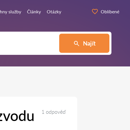
hny služby
Články
Otázky
Oblíbené
Najít
ozvodu
1 odpověď