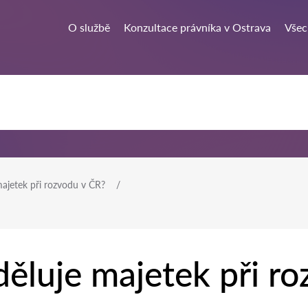
O službě
Konzultace právníka v Ostrava
Všec
majetek při rozvodu v ČR?
děluje majetek při r