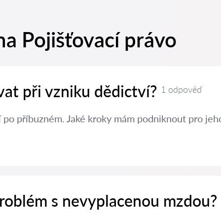
a Pojišťovací právo
at při vzniku dědictví?
1 odpověď
í po příbuzném. Jaké kroky mám podniknout pro jeh
 problém s nevyplacenou mzdou?