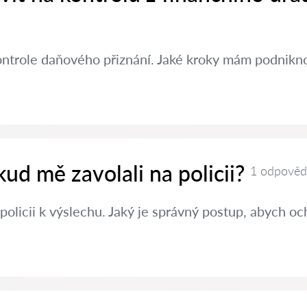
ontrole daňového přiznání. Jaké kroky mám podniknou
kud mě zavolali na policii?
1 odpověď
policii k výslechu. Jaký je správný postup, abych oc