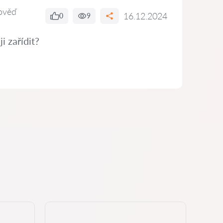
ověď
16.12.2024
0
9
i zařídit?