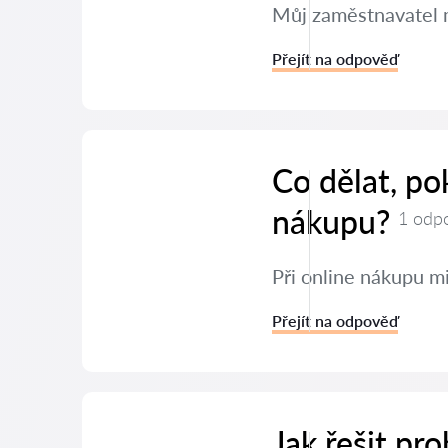
Můj zaměstnavatel m
Přejít na odpověď
Co dělat, po
nákupu?
1 odp
Při online nákupu mi
Přejít na odpověď
Jak řešit pr