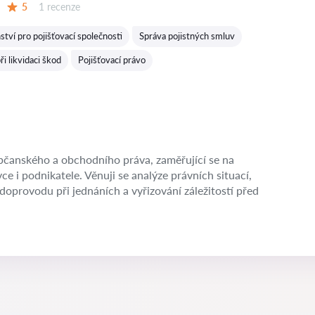
Recenzí:
5
1 recenze
Hodnocení:
ství pro pojišťovací společnosti
Správa pojistných smluv
ři likvidaci škod
Pojišťovací právo
občanského a obchodního práva, zaměřující se na
ce i podnikatele. Věnuji se analýze právních situací,
oprovodu při jednáních a vyřizování záležitostí před