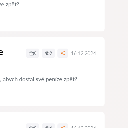
ze zpět?
e
16.12.2024
0
9
, abych dostal své peníze zpět?
0
6