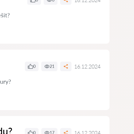
16.12.2024
šit?
16.12.2024
0
21
tury?
du?
16.12.2024
0
17