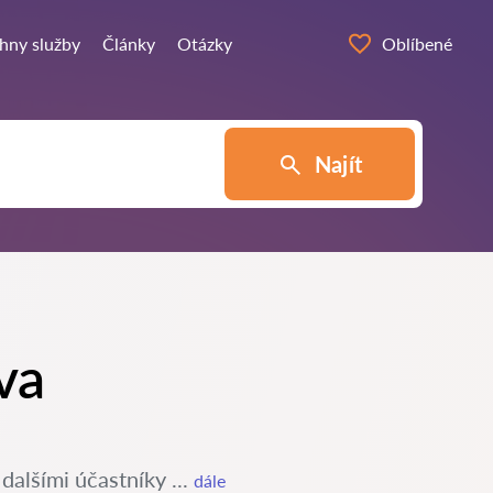
hny služby
Články
Otázky
Oblíbené
Najít
va
dalšími účastníky ...
dále