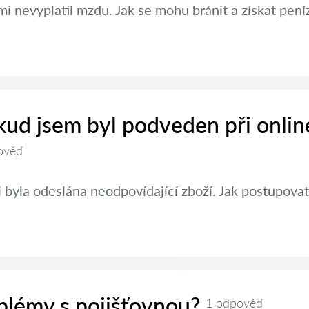
i nevyplatil mzdu. Jak se mohu bránit a získat pení
kud jsem byl podveden při onlin
ověď
 byla odeslána neodpovídající zboží. Jak postupovat
oblémy s pojišťovnou?
1 odpověď