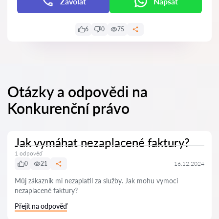
Zavolat
Napsat
6
0
75
Otázky a odpovědi na
Konkurenční právo
Jak vymáhat nezaplacené faktury?
1 odpověď
0
21
16.12.2024
Můj zákazník mi nezaplatil za služby. Jak mohu vymoci
nezaplacené faktury?
Přejít na odpověď