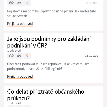
0
6
16.12.2024
Pojišťovna mi odmítla vyplatit pojistné plnění. Jak mohu tuto
situaci vyřešit?
Přejít na odpověď
Jaké jsou podmínky pro zakládání
podnikání v ČR?
1 odpověď
0
6
16.12.2024
Chci začít podnikat v České republice. Jaké kroky musím
podniknout, abych vše zařídil legálně?
Přejít na odpověď
Co dělat při ztrátě občanského
průkazu?
1 odpověď