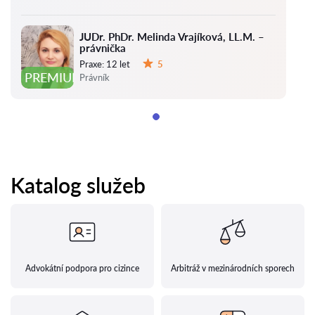
JUDr. PhDr. Melinda Vrajíková, LL.M. –
právnička
Praxe:
12 let
5
Hodnocení:
PREMIUM
Právník
Katalog služeb
Advokátní podpora pro cizince
Arbitráž v mezinárodních sporech