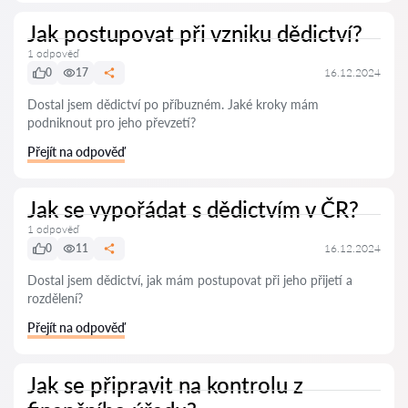
Jak postupovat při vzniku dědictví?
1 odpověď
0
17
16.12.2024
Dostal jsem dědictví po příbuzném. Jaké kroky mám
podniknout pro jeho převzetí?
Přejít na odpověď
Jak se vypořádat s dědictvím v ČR?
1 odpověď
0
11
16.12.2024
Dostal jsem dědictví, jak mám postupovat při jeho přijetí a
rozdělení?
Přejít na odpověď
Jak se připravit na kontrolu z