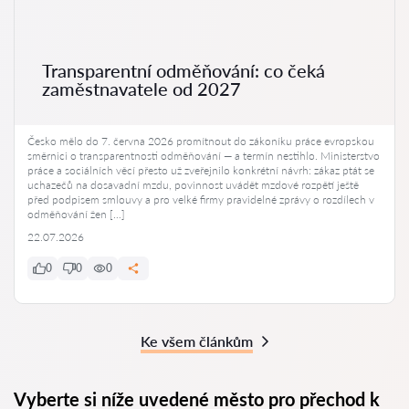
Transparentní odměňování: co čeká
zaměstnavatele od 2027
Česko mělo do 7. června 2026 promítnout do zákoníku práce evropskou
směrnici o transparentnosti odměňování — a termín nestihlo. Ministerstvo
práce a sociálních věcí přesto už zveřejnilo konkrétní návrh: zákaz ptát se
uchazečů na dosavadní mzdu, povinnost uvádět mzdové rozpětí ještě
před podpisem smlouvy a pro velké firmy pravidelné zprávy o rozdílech v
odměňování žen […]
22.07.2026
0
0
0
Ke všem článkům
Vyberte si níže uvedené město pro přechod k