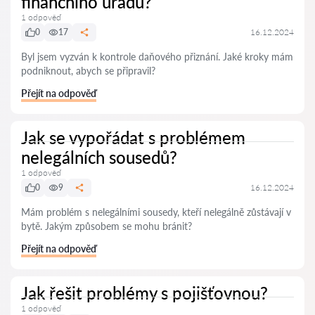
finančního úřadu?
1 odpověď
0
17
16.12.2024
Byl jsem vyzván k kontrole daňového přiznání. Jaké kroky mám
podniknout, abych se připravil?
Přejít na odpověď
Jak se vypořádat s problémem
nelegálních sousedů?
1 odpověď
0
9
16.12.2024
Mám problém s nelegálními sousedy, kteří nelegálně zůstávají v
bytě. Jakým způsobem se mohu bránit?
Přejít na odpověď
Jak řešit problémy s pojišťovnou?
1 odpověď