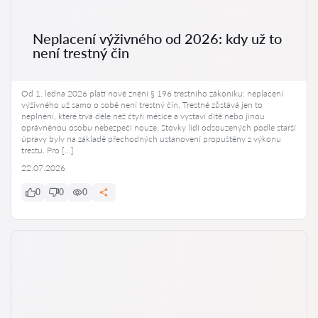
Neplacení výživného od 2026: kdy už to
není trestný čin
Od 1. ledna 2026 platí nové znění § 196 trestního zákoníku: neplacení
výživného už samo o sobě není trestný čin. Trestné zůstává jen to
neplnění, které trvá déle než čtyři měsíce a vystaví dítě nebo jinou
oprávněnou osobu nebezpečí nouze. Stovky lidí odsouzených podle starší
úpravy byly na základě přechodných ustanovení propuštěny z výkonu
trestu. Pro […]
22.07.2026
0
0
0