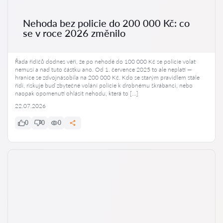
Nehoda bez policie do 200 000 Kč: co
se v roce 2026 změnilo
Řada řidičů dodnes věří, že po nehodě do 100 000 Kč se policie volat
nemusí a nad tuto částku ano. Od 1. července 2025 to ale neplatí —
hranice se zdvojnásobila na 200 000 Kč. Kdo se starým pravidlem stále
řídí, riskuje buď zbytečné volání policie k drobnému škrábanci, nebo
naopak opomenutí ohlásit nehodu, která to […]
22.07.2026
0
0
0