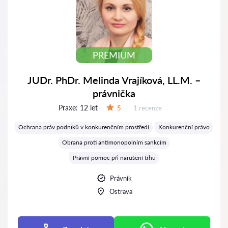
PREMIUM
JUDr. PhDr. Melinda Vrajíková, LL.M. –
právnička
Praxe:
12 let
Recenzí:
5
1 recenze
Hodnocení:
Ochrana práv podniků v konkurenčním prostředí
Konkurenční právo
Obrana proti antimonopolním sankcím
Právní pomoc při narušení trhu
Právník
Ostrava