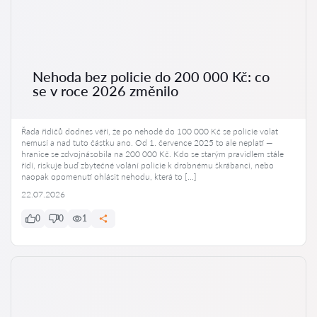
Nehoda bez policie do 200 000 Kč: co
se v roce 2026 změnilo
Řada řidičů dodnes věří, že po nehodě do 100 000 Kč se policie volat
nemusí a nad tuto částku ano. Od 1. července 2025 to ale neplatí —
hranice se zdvojnásobila na 200 000 Kč. Kdo se starým pravidlem stále
řídí, riskuje buď zbytečné volání policie k drobnému škrábanci, nebo
naopak opomenutí ohlásit nehodu, která to […]
22.07.2026
0
0
1