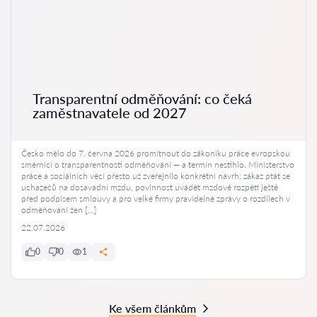
Transparentní odměňování: co čeká
zaměstnavatele od 2027
Česko mělo do 7. června 2026 promítnout do zákoníku práce evropskou
směrnici o transparentnosti odměňování — a termín nestihlo. Ministerstvo
práce a sociálních věcí přesto už zveřejnilo konkrétní návrh: zákaz ptát se
uchazečů na dosavadní mzdu, povinnost uvádět mzdové rozpětí ještě
před podpisem smlouvy a pro velké firmy pravidelné zprávy o rozdílech v
odměňování žen […]
22.07.2026
0
0
1
Ke všem článkům