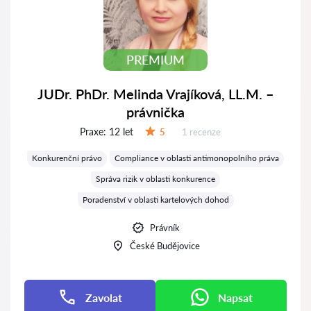
PREMIUM
JUDr. PhDr. Melinda Vrajíková, LL.M. –
právnička
Praxe:
12 let
Recenzí:
5
1 recenze
Hodnocení:
Konkurenční právo
Compliance v oblasti antimonopolního práva
Správa rizik v oblasti konkurence
Poradenství v oblasti kartelových dohod
Právník
České Budějovice
Zavolat
Napsat