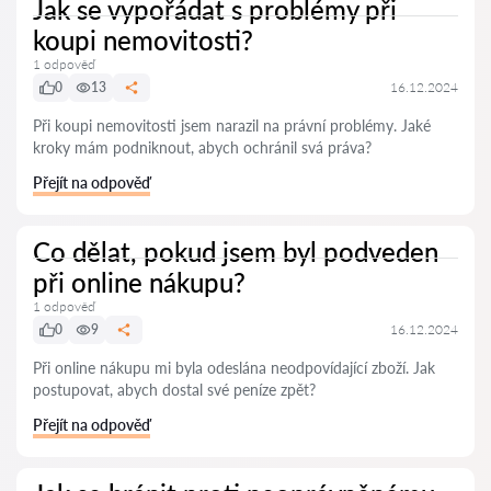
Jak se vypořádat s problémy při
koupi nemovitosti?
1 odpověď
0
13
16.12.2024
Při koupi nemovitosti jsem narazil na právní problémy. Jaké
kroky mám podniknout, abych ochránil svá práva?
Přejít na odpověď
Co dělat, pokud jsem byl podveden
při online nákupu?
1 odpověď
0
9
16.12.2024
Při online nákupu mi byla odeslána neodpovídající zboží. Jak
postupovat, abych dostal své peníze zpět?
Přejít na odpověď