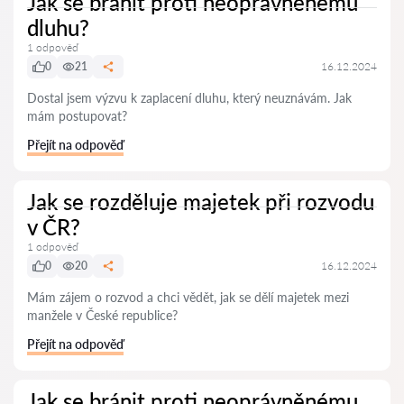
Jak se bránit proti neoprávněnému
dluhu?
1 odpověď
0
21
16.12.2024
Dostal jsem výzvu k zaplacení dluhu, který neuznávám. Jak
mám postupovat?
Přejít na odpověď
Jak se rozděluje majetek při rozvodu
v ČR?
1 odpověď
0
20
16.12.2024
Mám zájem o rozvod a chci vědět, jak se dělí majetek mezi
manžele v České republice?
Přejít na odpověď
Jak se bránit proti neoprávněnému