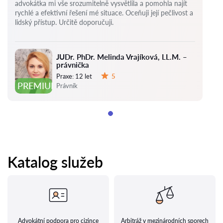
advokátka mi vše srozumitelně vysvětlila a pomohla najít
rychlé a efektivní řešení mé situace. Oceňuji její pečlivost a
lidský přístup. Určitě doporučuji.
JUDr. PhDr. Melinda Vrajíková, LL.M. –
právnička
Praxe:
12 let
5
Hodnocení:
PREMIUM
Právník
Katalog služeb
Advokátní podpora pro cizince
Arbitráž v mezinárodních sporech