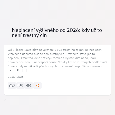
Neplacení výživného od 2026: kdy už to
není trestný čin
Od 1. ledna 2026 platí nové znění § 196 trestního zákoníku: neplacení
výživného už samo o sobě není trestný čin. Trestné zůstává jen to
neplnění, které trvá déle než čtyři měsíce a vystaví dítě nebo jinou
oprávněnou osobu nebezpečí nouze. Stovky lidí odsouzených podle starší
úpravy byly na základě přechodných ustanovení propuštěny z výkonu
trestu. Pro […]
22.07.2026
0
0
1