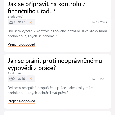
Jak se připravit na kontrolu z
finančního úřadu?
1 odpověď
0
17
16.12.2024
Byl jsem vyzván k kontrole daňového přiznání. Jaké kroky mám
podniknout, abych se připravil?
Přejít na odpověď
Jak se bránit proti neoprávněnému
výpovědi z práce?
1 odpověď
0
16
16.12.2024
Byl jsem nelegálně propuštěn z práce. Jaké kroky mám
podniknout, abych ochránil svá práva?
Přejít na odpověď