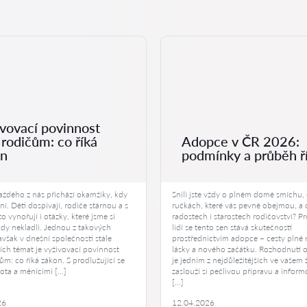
vovací povinnost
 rodičům: co říká
Adopce v ČR 2026:
on
podmínky a průběh ř
každého z nás přichází okamžiky, kdy
Snili jste vždy o plném domě smíchu,
ní. Děti dospívají, rodiče stárnou a s
ručkách, které vás pevně obejmou, a 
to vynořují i otázky, které jsme si
radostech i starostech rodičovství? 
dy nekladli. Jednou z takových
lidí se tento sen stává skutečností
 avšak v dnešní společnosti stále
prostřednictvím adopce – cesty plné 
ích témat je vyživovací povinnost
lásky a nového začátku. Rozhodnutí os
ům: co říká zákon. S prodlužující se
je jedním z nejdůležitějších ve vašem 
vota a měnícími […]
zaslouží si pečlivou přípravu a infor
[…]
26
12.04.2026