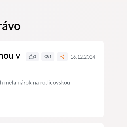
rávo
nou v
16.12.2024
0
1
ch měla nárok na rodičovskou