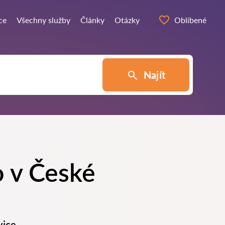
ce
Všechny služby
Články
Otázky
Oblíbené
Najít
o v České
vice