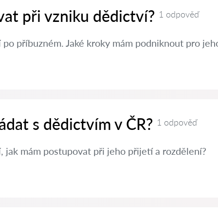
at při vzniku dědictví?
1 odpověď
í po příbuzném. Jaké kroky mám podniknout pro jeh
ádat s dědictvím v ČR?
1 odpověď
, jak mám postupovat při jeho přijetí a rozdělení?