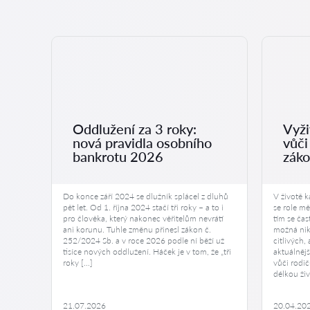
Oddlužení za 3 roky:
Vyži
nová pravidla osobního
vůči
bankrotu 2026
zák
e
Do konce září 2024 se dlužník splácel z dluhů
V životě 
cit, že
pět let. Od 1. října 2024 stačí tři roky – a to i
se role mě
 že vám
pro člověka, který nakonec věřitelům nevrátí
tím se čas
ani korunu. Tuhle změnu přinesl zákon č.
možná nik
, že
252/2024 Sb. a v roce 2026 podle ní běží už
citlivých,
ímají
tisíce nových oddlužení. Háček je v tom, že „tři
aktuálnějš
roky […]
vůči rodič
platky,
délkou ži
21.07.2026
20.04.20