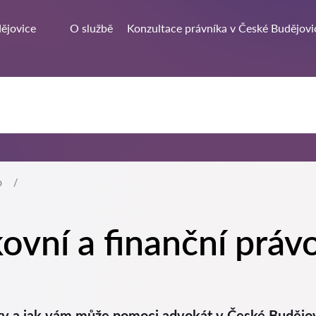
ějovice
O službě
Konzultace právníka v České Budějovi
o
ovní a finanční práv
kty a jak vám může pomoci advokát v České Budějo