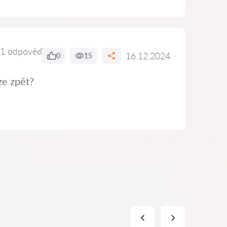
1 odpověď
16.12.2024
0
15
ze zpět?