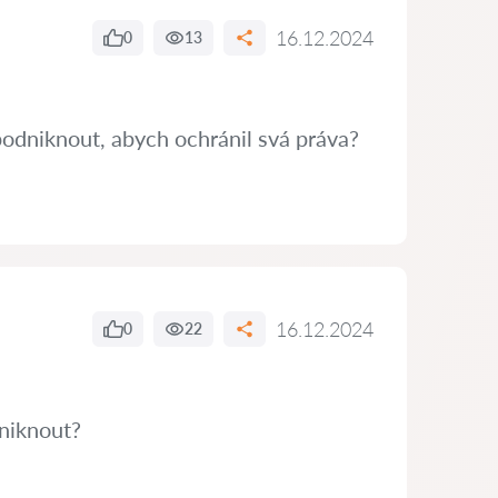
16.12.2024
0
13
podniknout, abych ochránil svá práva?
16.12.2024
0
22
niknout?