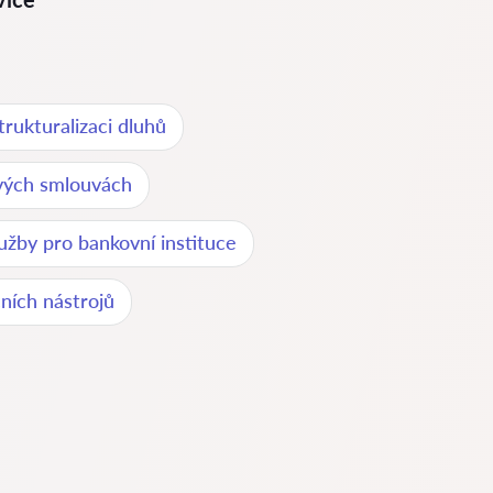
trukturalizaci dluhů
ových smlouvách
lužby pro bankovní instituce
ních nástrojů