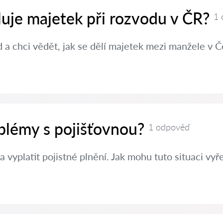
luje majetek při rozvodu v ČR?
1 
a chci vědět, jak se dělí majetek mezi manžele v Č
oblémy s pojišťovnou?
1 odpověď
a vyplatit pojistné plnění. Jak mohu tuto situaci vyře