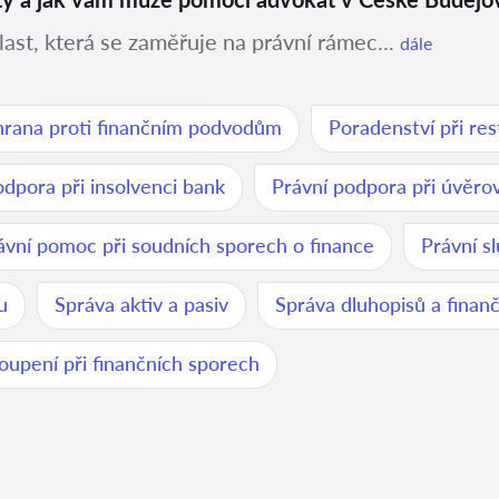
last, která se zaměřuje na právní rámec...
dále
rana proti finančním podvodům
Poradenství při res
odpora při insolvenci bank
Právní podpora při úvěr
ávní pomoc při soudních sporech o finance
Právní s
u
Správa aktiv a pasiv
Správa dluhopisů a finanč
oupení při finančních sporech