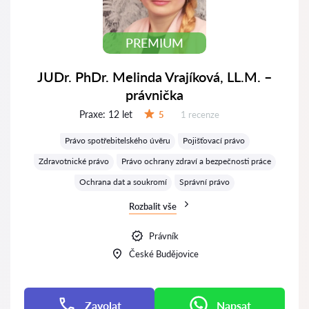
PREMIUM
JUDr. PhDr. Melinda Vrajíková, LL.M. –
právnička
Praxe:
12 let
Recenzí:
5
1 recenze
Hodnocení:
Právo spotřebitelského úvěru
Pojišťovací právo
Zdravotnické právo
Právo ochrany zdraví a bezpečnosti práce
Ochrana dat a soukromí
Správní právo
Rozbalit vše
Právník
České Budějovice
Zavolat
Napsat