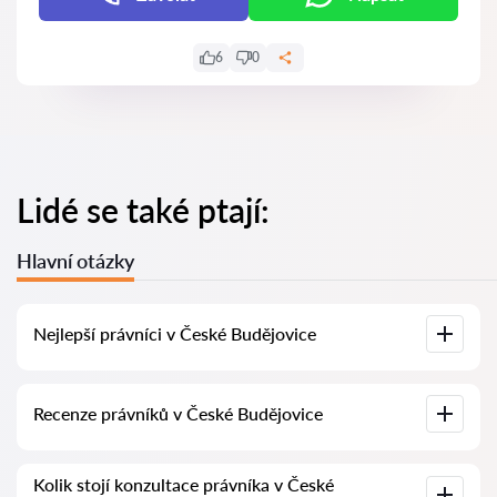
6
0
Lidé se také ptají:
Hlavní otázky
Nejlepší právníci v České Budějovice
U nás najdete seznam nejlepších právníků v České
Recenze právníků v České Budějovice
Budějovice s kompletními informacemi. Ceny, recenze,
telefonní číslo a adresa.
Na naší službě najdete skutečné recenze právníků,
Kolik stojí konzultace právníka v České
neodstraňujeme negativní recenze a není možné je uměle