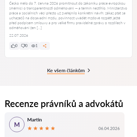
Česko mělo do 7. června 2026 promítnout do zákoníku práce evropskou
směrnici o transparentnosti odměňování — a termín nestihlo. Ministerstvo
práce a sociálních věcí přesto už zveřejnilo konkrétní návrh: zákaz ptát se
uchazečů na dosavadní mzdu, povinnost uvádět mzdové rozpětí ještě
před podpisem smlouvy a pro velké firmy pravidelné zprávy o rozdílech v
odměňování žen […]
22.07.2026
0
0
1
Ke všem článkům
Recenze právníků a advokátů
Martin
M
06.04.2026