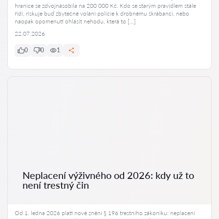
hranice se zdvojnásobila na 200 000 Kč. Kdo se starým pravidlem stále
řídí, riskuje buď zbytečné volání policie k drobnému škrábanci, nebo
naopak opomenutí ohlásit nehodu, která to […]
22.07.2026
0
0
1
Neplacení výživného od 2026: kdy už to
není trestný čin
Od 1. ledna 2026 platí nové znění § 196 trestního zákoníku: neplacení