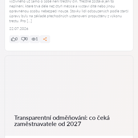
výživného už samo o sobě není trestný čin. Trestné zůstává jen to
neplnění, které trvá déle než čtyři měsíce a vystaví dítě nebo jinou
oprávněnou osobu nebezpečí nouze. Stovky lidí odsouzených podle starší
úpravy byly na základě přechodných ustanovení propuštěny z výkonu
trestu. Pro […]
22.07.2026
0
0
1
Transparentní odměňování: co čeká
zaměstnavatele od 2027