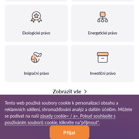
Ekologické právo
Energetické právo
Imigrační právo
Investiční právo
Zobrazit vše
Tento web používá soubory cookie k personalizaci obsahu a
reklamních sdělení, shromažďování analýz a dalším účelům. Můžete
se podívat na naši
zásady cookie< / a>. Pokud souhlasíte s
© 2026 Pravnici-cz.com
používáním souborů cookie, klikněte na"přijmout".
Přijat
Podmínky používání
Mapa stránek
Naše síť po světě