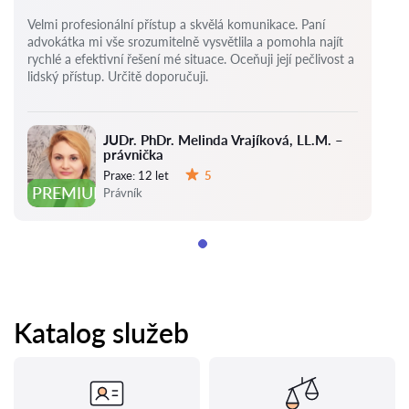
Velmi profesionální přístup a skvělá komunikace. Paní
advokátka mi vše srozumitelně vysvětlila a pomohla najít
rychlé a efektivní řešení mé situace. Oceňuji její pečlivost a
lidský přístup. Určitě doporučuji.
JUDr. PhDr. Melinda Vrajíková, LL.M. –
právnička
Praxe:
12 let
5
Hodnocení:
PREMIUM
Právník
Katalog služeb