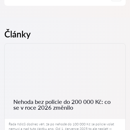
profesionální pomoc právníka v České Budějovice se často
obracejí až tehdy, když se případ již řeší u soudu nebo na
úřadě a neprobíhá tak, jak by si přáli. Nebo ještě hůře – případ
Právní konzultace zahrnuje analýzu situací a doporučení
je už prohraný. Proto doporučujeme neotálet s
právníka ohledně možných kroků. Rozlišují se dva druhy
kontaktováním právníka a vyřešit problém včas, dokud je to
konzultací – soudní konzultace a písemná konzultace (právní
ještě možné.
stanovisko). Konkrétní pomoc závisí na situaci a přání klienta.
Články
Nehoda bez policie do 200 000 Kč: co
se v roce 2026 změnilo
Řada řidičů dodnes věří, že po nehodě do 100 000 Kč se policie volat
nemusí a nad tuto částku ano. Od 1. července 2025 to ale neplatí —