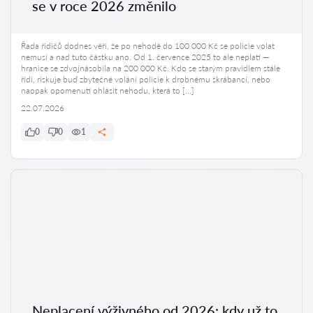
se v roce 2026 změnilo
Řada řidičů dodnes věří, že po nehodě do 100 000 Kč se policie volat
nemusí a nad tuto částku ano. Od 1. července 2025 to ale neplatí —
hranice se zdvojnásobila na 200 000 Kč. Kdo se starým pravidlem stále
řídí, riskuje buď zbytečné volání policie k drobnému škrábanci, nebo
naopak opomenutí ohlásit nehodu, která to […]
22.07.2026
0
0
1
Neplacení výživného od 2026: kdy už to