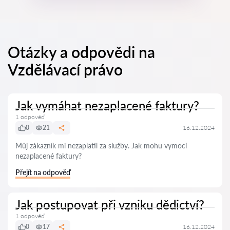
Otázky a odpovědi na
Vzdělávací právo
Jak vymáhat nezaplacené faktury?
1 odpověď
0
21
16.12.2024
Můj zákazník mi nezaplatil za služby. Jak mohu vymoci
nezaplacené faktury?
Přejít na odpověď
Jak postupovat při vzniku dědictví?
1 odpověď
0
17
16.12.2024