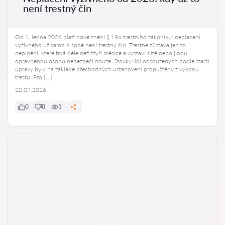
není trestný čin
Od 1. ledna 2026 platí nové znění § 196 trestního zákoníku: neplacení
výživného už samo o sobě není trestný čin. Trestné zůstává jen to
neplnění, které trvá déle než čtyři měsíce a vystaví dítě nebo jinou
oprávněnou osobu nebezpečí nouze. Stovky lidí odsouzených podle starší
úpravy byly na základě přechodných ustanovení propuštěny z výkonu
trestu. Pro […]
22.07.2026
0
0
1