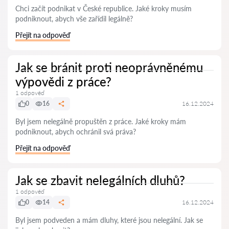
Chci začít podnikat v České republice. Jaké kroky musím
podniknout, abych vše zařídil legálně?
Přejít na odpověď
Jak se bránit proti neoprávněnému
výpovědi z práce?
1 odpověď
0
16
16.12.2024
Byl jsem nelegálně propuštěn z práce. Jaké kroky mám
podniknout, abych ochránil svá práva?
Přejít na odpověď
Jak se zbavit nelegálních dluhů?
1 odpověď
0
14
16.12.2024
Byl jsem podveden a mám dluhy, které jsou nelegální. Jak se