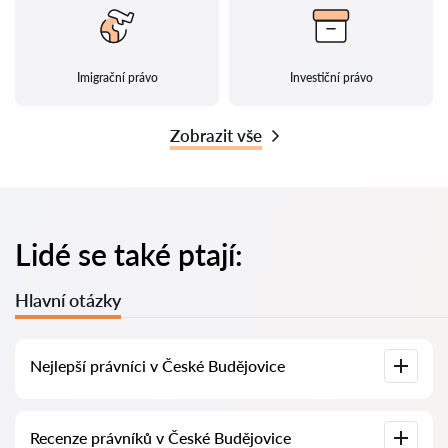
Imigrační právo
Investiční právo
Zobrazit vše
Lidé se také ptají:
Hlavní otázky
Nejlepší právníci v České Budějovice
U nás najdete seznam nejlepších právníků v České
Recenze právníků v České Budějovice
Budějovice s kompletními informacemi. Ceny, recenze,