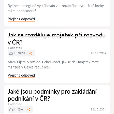
Byl jsem nelegálně vystěhován z pronajatého bytu. Jaké kroky
mám podniknout?
Přejít na odpověď
Jak se rozděluje majetek při rozvodu
v ČR?
1 odpověď
0
20
16.12.2024
Mám zájem o rozvod a chci vědět, jak se dělí majetek mezi
manžele v České republice?
Přejít na odpověď
Jaké jsou podmínky pro zakládání
podnikání v ČR?
1 odpověď
0
6
16.12.2024