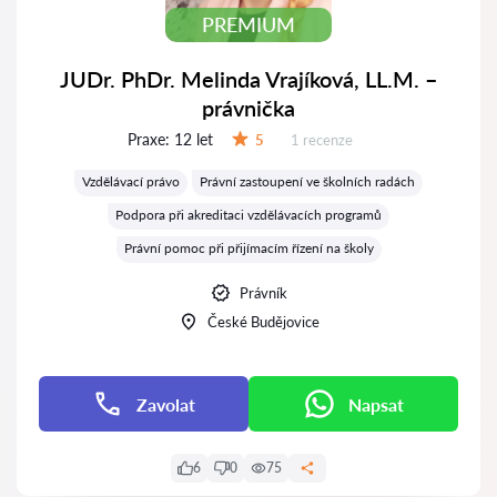
PREMIUM
JUDr. PhDr. Melinda Vrajíková, LL.M. –
právnička
Praxe:
12 let
Recenzí:
5
1 recenze
Hodnocení:
Vzdělávací právo
Právní zastoupení ve školních radách
Podpora při akreditaci vzdělávacích programů
Právní pomoc při přijímacím řízení na školy
Právník
České Budějovice
Zavolat
Napsat
6
0
75