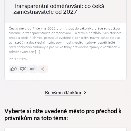
Transparentní odměňování: co čeká
zaměstnavatele od 2027
Česko mělo do 7. června 2026 promítnout do zákoníku práce evropskou
směrnici o transparentnosti odměňování — a termín nestihlo. Ministerstvo
práce a sociálních věcí přesto už zveřejnilo konkrétní návrh: zákaz ptát se
uchazečů na dosavadní mzdu, povinnost uvádět mzdové rozpětí ještě
před podpisem smlouvy a pro velké firmy pravidelné zprávy o rozdílech v
odměňování žen […]
22.07.2026
0
0
1
Ke všem článkům
Vyberte si níže uvedené město pro přechod k
právníkům na toto téma: