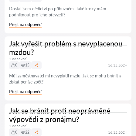
Dostal jsem dědictví po příbuzném. Jaké kroky mám
podniknout pro jeho převzetí?
Přejít na odpověď
Jak vyřešit problém s nevyplacenou
mzdou?
1 odpověď
0
15
16.12.2024
Můj zaměstnavatel mi nevyplatil mzdu. Jak se mohu bránit a
získat peníze zpět?
Přejít na odpověď
Jak se bránit proti neoprávněné
výpovědi z pronájmu?
1 odpověď
0
22
16.12.2024