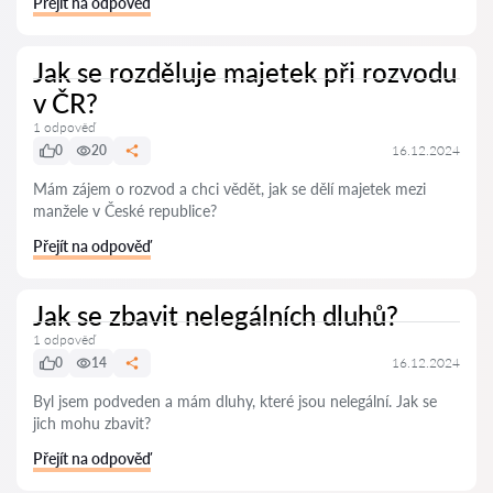
Přejít na odpověď
Jak se rozděluje majetek při rozvodu
v ČR?
1 odpověď
0
20
16.12.2024
Mám zájem o rozvod a chci vědět, jak se dělí majetek mezi
manžele v České republice?
Přejít na odpověď
Jak se zbavit nelegálních dluhů?
1 odpověď
0
14
16.12.2024
Byl jsem podveden a mám dluhy, které jsou nelegální. Jak se
jich mohu zbavit?
Přejít na odpověď