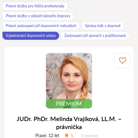
Právní služby pro řidiče profesionály
Právní služby v oblasti námořní dopravy
Právní zastoupení při dopravních nehodách
Správa rizik v dopravě
Vyjednávání dopravních smluv
Zastoupení při sporech s pojišťovnami
PREMIUM
JUDr. PhDr. Melinda Vrajíková, LL.M. –
právnička
Praxe:
12 let
Recenzí:
5
1 recenze