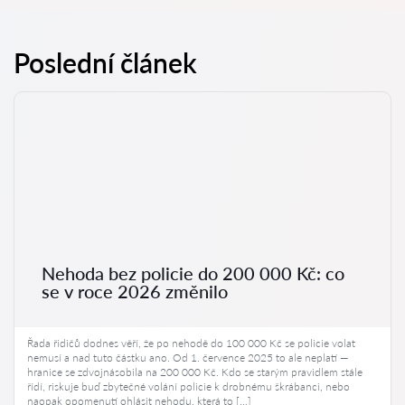
Poslední článek
Nehoda bez policie do 200 000 Kč: co
se v roce 2026 změnilo
Řada řidičů dodnes věří, že po nehodě do 100 000 Kč se policie volat
nemusí a nad tuto částku ano. Od 1. července 2025 to ale neplatí —
hranice se zdvojnásobila na 200 000 Kč. Kdo se starým pravidlem stále
řídí, riskuje buď zbytečné volání policie k drobnému škrábanci, nebo
naopak opomenutí ohlásit nehodu, která to […]