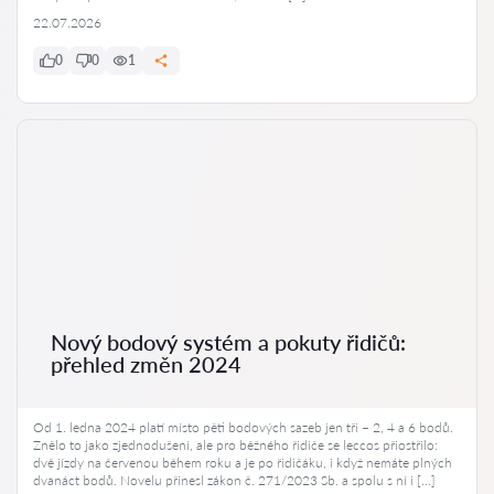
22.07.2026
0
0
1
Nový bodový systém a pokuty řidičů:
přehled změn 2024
Od 1. ledna 2024 platí místo pěti bodových sazeb jen tři – 2, 4 a 6 bodů.
Znělo to jako zjednodušení, ale pro běžného řidiče se leccos přiostřilo:
dvě jízdy na červenou během roku a je po řidičáku, i když nemáte plných
dvanáct bodů. Novelu přinesl zákon č. 271/2023 Sb. a spolu s ní i […]