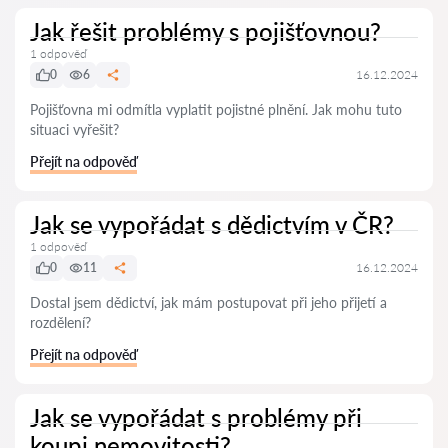
Jak řešit problémy s pojišťovnou?
1 odpověď
0
6
16.12.2024
Pojišťovna mi odmítla vyplatit pojistné plnění. Jak mohu tuto
situaci vyřešit?
Přejít na odpověď
Jak se vypořádat s dědictvím v ČR?
1 odpověď
0
11
16.12.2024
Dostal jsem dědictví, jak mám postupovat při jeho přijetí a
rozdělení?
Přejít na odpověď
Jak se vypořádat s problémy při
koupi nemovitosti?