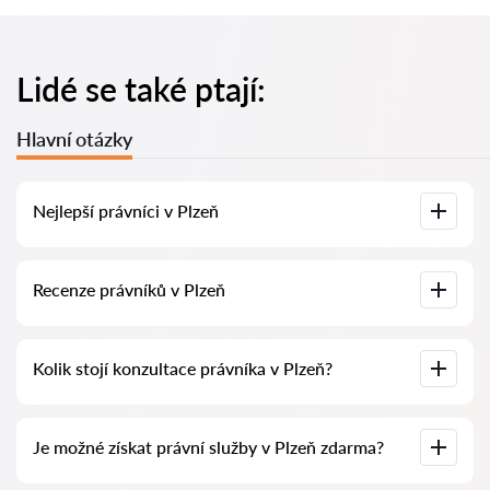
Lidé se také ptají:
Hlavní otázky
Nejlepší právníci v Plzeň
U nás najdete seznam nejlepších právníků v Plzeň s
Recenze právníků v Plzeň
kompletními informacemi. Ceny, recenze, telefonní číslo a
adresa.
Na naší službě najdete skutečné recenze právníků,
Kolik stojí konzultace právníka v Plzeň?
neodstraňujeme negativní recenze a není možné je uměle
navýšit.
Konzultace právníků v Plzeň začíná od 1400 CZK a výše
Je možné získat právní služby v Plzeň zdarma?
(ceny se mohou lišit podle složitosti otázky a formy
odpovědi).