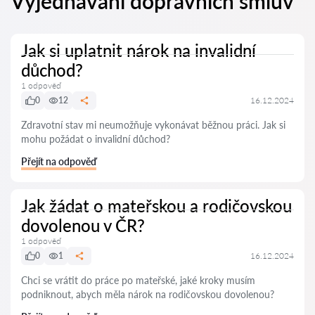
Vyjednávání dopravních smluv
Jak si uplatnit nárok na invalidní
důchod?
1 odpověď
0
12
16.12.2024
Zdravotní stav mi neumožňuje vykonávat běžnou práci. Jak si
mohu požádat o invalidní důchod?
Přejít na odpověď
Jak žádat o mateřskou a rodičovskou
dovolenou v ČR?
1 odpověď
0
1
16.12.2024
Chci se vrátit do práce po mateřské, jaké kroky musím
podniknout, abych měla nárok na rodičovskou dovolenou?