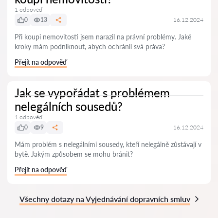
1 odpověď
0
13
16.12.2024
Při koupi nemovitosti jsem narazil na právní problémy. Jaké
kroky mám podniknout, abych ochránil svá práva?
Přejít na odpověď
Jak se vypořádat s problémem
nelegálních sousedů?
1 odpověď
0
9
16.12.2024
Mám problém s nelegálními sousedy, kteří nelegálně zůstávají v
bytě. Jakým způsobem se mohu bránit?
Přejít na odpověď
Všechny dotazy na Vyjednávání dopravních smluv