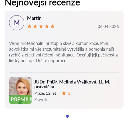
Nejnovější recenze
Martin
M
06.04.2026
Velmi profesionální přístup a skvělá komunikace. Paní
advokátka mi vše srozumitelně vysvětlila a pomohla najít
rychlé a efektivní řešení mé situace. Oceňuji její pečlivost a
lidský přístup. Určitě doporučuji.
JUDr. PhDr. Melinda Vrajíková, LL.M. –
právnička
Praxe:
12 let
5
Hodnocení:
PREMIUM
Právník