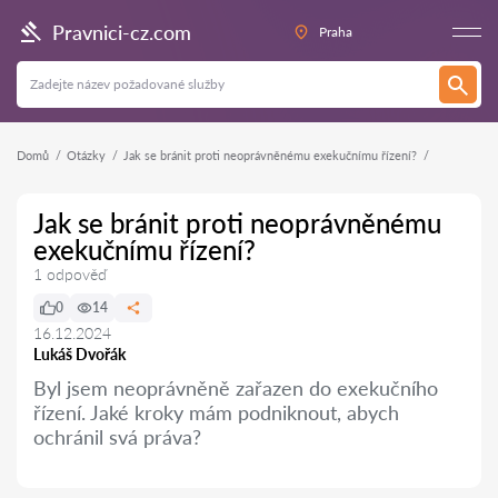
Pravnici-cz.com
Praha
Domů
Otázky
Jak se bránit proti neoprávněnému exekučnímu řízení?
Jak se bránit proti neoprávněnému
exekučnímu řízení?
1 odpověď
0
14
16.12.2024
Lukáš Dvořák
Byl jsem neoprávněně zařazen do exekučního
řízení. Jaké kroky mám podniknout, abych
ochránil svá práva?