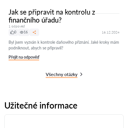
Jak se připravit na kontrolu z
finančního úřadu?
1 odpověď
0
16
16.12.2024
Byl jsem vyzván k kontrole daňového přiznání. Jaké kroky mám
podniknout, abych se připravil?
Přejít na odpověď
Všechny otázky
Užitečné informace