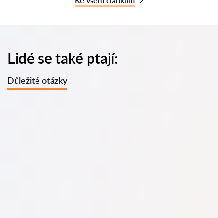
Ke všem článkům
Lidé se také ptají:
Důležité otázky
Kdy je nutné se obrátit na advokáta? Lidé se rozhodují
navštívit advokáta ve chvíli, kdy čelí složitým problémům. Na
profesionální pomoc advokáta v Praha se často obracejí až
tehdy, když se případ již řeší u soudu nebo na úřadě a