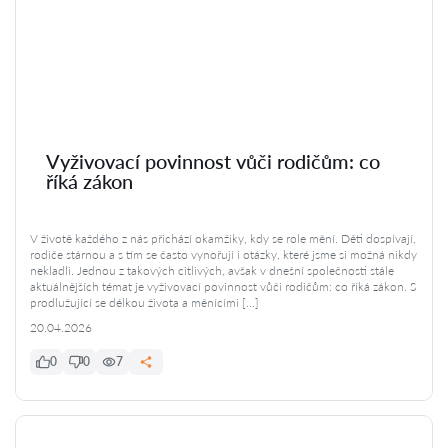
Vyživovací povinnost vůči rodičům: co
říká zákon
V životě každého z nás přichází okamžiky, kdy se role mění. Děti dospívají,
rodiče stárnou a s tím se často vynořují i otázky, které jsme si možná nikdy
nekladli. Jednou z takových citlivých, avšak v dnešní společnosti stále
aktuálnějších témat je vyživovací povinnost vůči rodičům: co říká zákon. S
prodlužující se délkou života a měnícími […]
20.04.2026
0
0
7