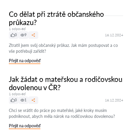
Co dělat při ztrátě občanského
průkazu?
1 odpověď
0
9
16.12.2024
Ztratil jsem svůj občanský průkaz. Jak mám postupovat a co
vše potřebuji zařídit?
Přejít na odpověď
Jak žádat o mateřskou a rodičovskou
dovolenou v ČR?
1 odpověď
0
1
16.12.2024
Chci se vrátit do práce po mateřské, jaké kroky musím
podniknout, abych měla nárok na rodičovskou dovolenou?
Přejít na odpověď