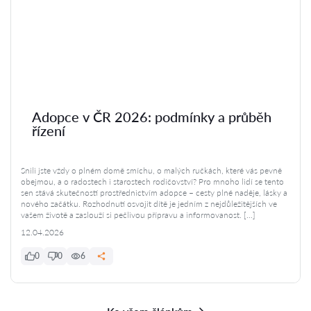
Adopce v ČR 2026: podmínky a průběh
řízení
Snili jste vždy o plném domě smíchu, o malých ručkách, které vás pevně
obejmou, a o radostech i starostech rodičovství? Pro mnoho lidí se tento
sen stává skutečností prostřednictvím adopce – cesty plné naděje, lásky a
nového začátku. Rozhodnutí osvojit dítě je jedním z nejdůležitějších ve
vašem životě a zaslouží si pečlivou přípravu a informovanost. […]
12.04.2026
0
0
6