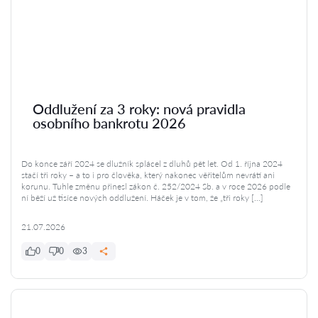
Oddlužení za 3 roky: nová pravidla
osobního bankrotu 2026
Do konce září 2024 se dlužník splácel z dluhů pět let. Od 1. října 2024
stačí tři roky – a to i pro člověka, který nakonec věřitelům nevrátí ani
korunu. Tuhle změnu přinesl zákon č. 252/2024 Sb. a v roce 2026 podle
ní běží už tisíce nových oddlužení. Háček je v tom, že „tři roky […]
21.07.2026
0
0
3