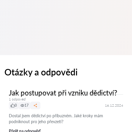
Otázky a odpovědi
Jak postupovat při vzniku dědictví?
1 odpověď
0
17
16.12.2024
Dostal jsem dědictví po příbuzném. Jaké kroky mám
podniknout pro jeho převzetí?
Přejít na odpověď