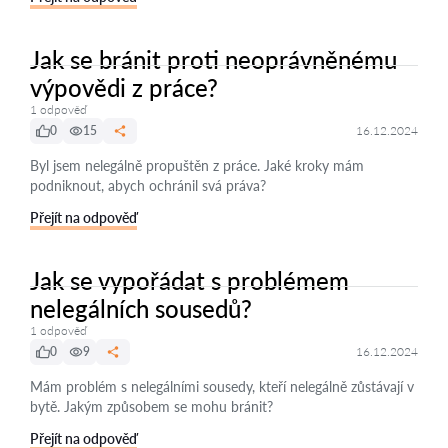
Jak se bránit proti neoprávněnému
výpovědi z práce?
1 odpověď
0
15
16.12.2024
Byl jsem nelegálně propuštěn z práce. Jaké kroky mám
podniknout, abych ochránil svá práva?
Přejít na odpověď
Jak se vypořádat s problémem
nelegálních sousedů?
1 odpověď
0
9
16.12.2024
Mám problém s nelegálními sousedy, kteří nelegálně zůstávají v
bytě. Jakým způsobem se mohu bránit?
Přejít na odpověď