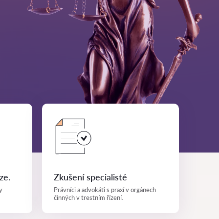
ze.
Zkušení specialisté
y
Právníci a advokáti s praxí v orgánech
činných v trestním řízení.