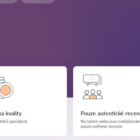
a kvality
Pouze autentické recen
obří specialisté.
Na našem webu jsou zveřejňován
pouze ověřené recenze.