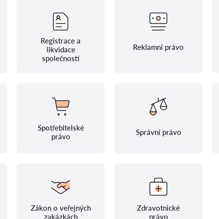
Registrace a
Reklamní právo
likvidace
společností
Spotřebitelské
Správní právo
právo
Zákon o veřejných
Zdravotnické
zakázkách
právo