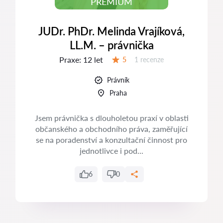
PREMIUM
JUDr. PhDr. Melinda Vrajíková,
LL.M. – právnička
Praxe:
12 let
Recenzí:
5
1 recenze
Hodnocení:
Právník
Praha
Jsem právnička s dlouholetou praxí v oblasti
občanského a obchodního práva, zaměřující
se na poradenství a konzultační činnost pro
jednotlivce i pod...
6
0