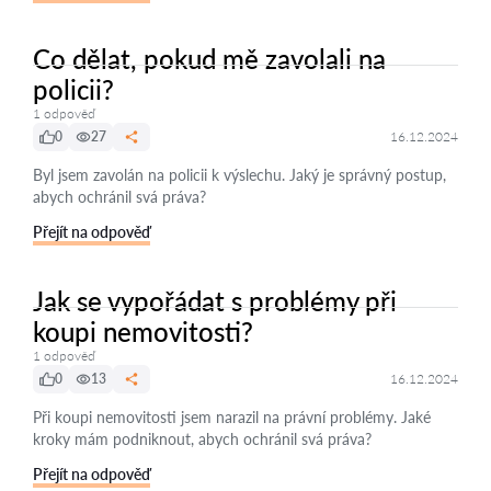
Co dělat, pokud mě zavolali na
policii?
1 odpověď
0
27
16.12.2024
Byl jsem zavolán na policii k výslechu. Jaký je správný postup,
abych ochránil svá práva?
Přejít na odpověď
Jak se vypořádat s problémy při
koupi nemovitosti?
1 odpověď
0
13
16.12.2024
Při koupi nemovitosti jsem narazil na právní problémy. Jaké
kroky mám podniknout, abych ochránil svá práva?
Přejít na odpověď