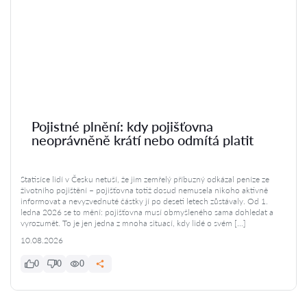
Pojistné plnění: kdy pojišťovna
neoprávněně krátí nebo odmítá platit
Statisíce lidí v Česku netuší, že jim zemřelý příbuzný odkázal peníze ze
životního pojištění – pojišťovna totiž dosud nemusela nikoho aktivně
informovat a nevyzvednuté částky jí po deseti letech zůstávaly. Od 1.
ledna 2026 se to mění: pojišťovna musí obmyšleného sama dohledat a
vyrozumět. To je jen jedna z mnoha situací, kdy lidé o svém […]
10.08.2026
0
0
0