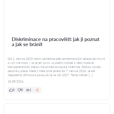
Diskriminace na pracovišti: jak ji poznat
a jak se bránit
Od 1. června 2025 nesmí zaměstnavatel zaměstnancům zakazovat mluvit
o výši své mzdy – to je jen první, už platný krůček k větší mzdové
transparentnosti, kterou má přinést evropská směrnice. Českou novelu
zákoníku práce, která ji měla plně zavést do 7. června 2026, se ale
nepodařilo stihnout a posouvá se na rok 2027. Tento článek […]
10.08.2026
0
0
1