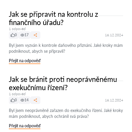
Jak se připravit na kontrolu z
finančního úřadu?
1 odpověď
0
17
16.12.2024
Byl jsem vyzván k kontrole daňového přiznání. Jaké kroky mám
podniknout, abych se připravil?
Přejít na odpověď
Jak se bránit proti neoprávněnému
exekučnímu řízení?
1 odpověď
0
14
16.12.2024
Byl jsem neoprávněně zařazen do exekučního řízení. Jaké kroky
mám podniknout, abych ochránil svá práva?
Přejít na odpověď