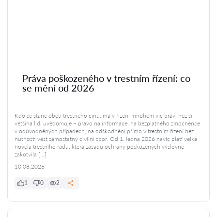
Práva poškozeného v trestním řízení: co
se mění od 2026
Kdo se stane obětí trestného činu, má v řízení mnohem víc práv, než si
většina lidí uvědomuje – právo na informace, na bezplatného zmocněnce
v odůvodněných případech, na odškodnění přímo v trestním řízení bez
nutnosti vést samostatný civilní spor. Od 1. ledna 2026 navíc platí velká
novela trestního řádu, která zásadu ochrany poškozených výslovně
zakotvila […]
10.08.2026
1
0
2