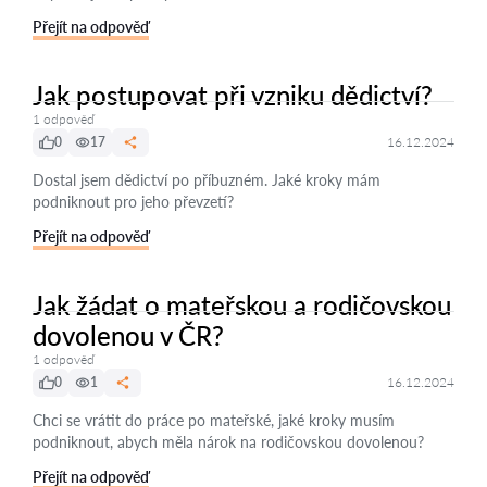
Přejít na odpověď
Jak postupovat při vzniku dědictví?
1 odpověď
0
17
16.12.2024
Dostal jsem dědictví po příbuzném. Jaké kroky mám
podniknout pro jeho převzetí?
Přejít na odpověď
Jak žádat o mateřskou a rodičovskou
dovolenou v ČR?
1 odpověď
0
1
16.12.2024
Chci se vrátit do práce po mateřské, jaké kroky musím
podniknout, abych měla nárok na rodičovskou dovolenou?
Přejít na odpověď