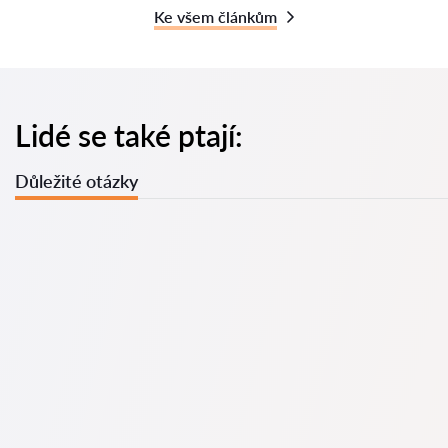
Ke všem článkům
Lidé se také ptají:
Důležité otázky
Kdy je nutné se obrátit na advokáta? Lidé se rozhodují
navštívit advokáta ve chvíli, kdy čelí složitým problémům. Na
profesionální pomoc advokáta v Praha se často obracejí až