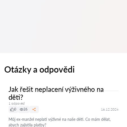
Otázky a odpovědi
Jak řešit neplacení výživného na
děti?
1 odpověď
0
26
16.12.2024
Můj ex-manžel neplatí výživné na naše děti. Co mám dělat,
abych zajistila platby?