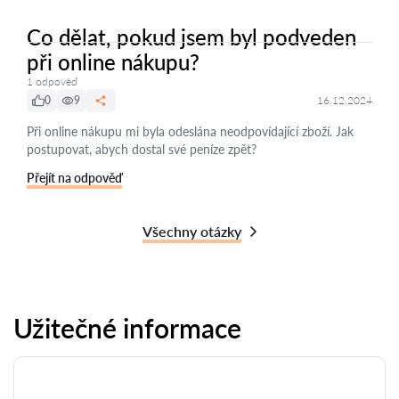
Co dělat, pokud jsem byl podveden
při online nákupu?
1 odpověď
0
9
16.12.2024
Při online nákupu mi byla odeslána neodpovídající zboží. Jak
postupovat, abych dostal své peníze zpět?
Přejít na odpověď
Všechny otázky
Užitečné informace