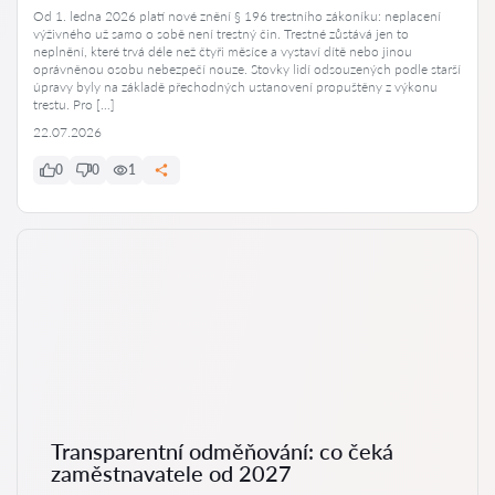
Od 1. ledna 2026 platí nové znění § 196 trestního zákoníku: neplacení
výživného už samo o sobě není trestný čin. Trestné zůstává jen to
neplnění, které trvá déle než čtyři měsíce a vystaví dítě nebo jinou
oprávněnou osobu nebezpečí nouze. Stovky lidí odsouzených podle starší
úpravy byly na základě přechodných ustanovení propuštěny z výkonu
trestu. Pro […]
22.07.2026
0
0
1
Transparentní odměňování: co čeká
zaměstnavatele od 2027