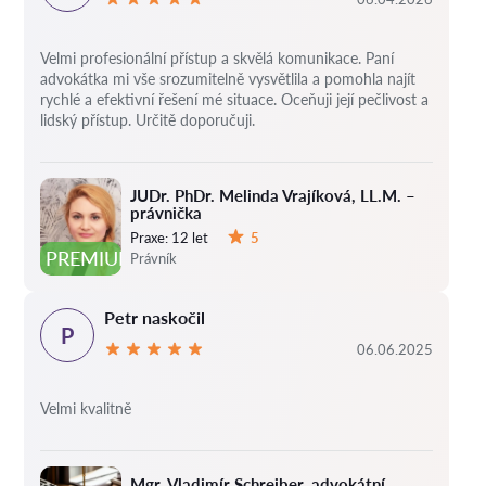
Velmi profesionální přístup a skvělá komunikace. Paní
advokátka mi vše srozumitelně vysvětlila a pomohla najít
rychlé a efektivní řešení mé situace. Oceňuji její pečlivost a
lidský přístup. Určitě doporučuji.
JUDr. PhDr. Melinda Vrajíková, LL.M. –
právnička
Praxe:
12 let
5
Hodnocení:
PREMIUM
Právník
Petr naskočil
P
06.06.2025
Velmi kvalitně
Mgr. Vladimír Schreiber, advokátní