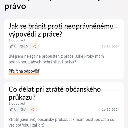
právo
Jak se bránit proti neoprávněnému
výpovědi z práce?
1 odpověď
0
16
16.12.2024
Byl jsem nelegálně propuštěn z práce. Jaké kroky mám
podniknout, abych ochránil svá práva?
Přejít na odpověď
Co dělat při ztrátě občanského
průkazu?
1 odpověď
0
9
16.12.2024
Ztratil jsem svůj občanský průkaz. Jak mám postupovat a co
vše potřebuji zařídit?