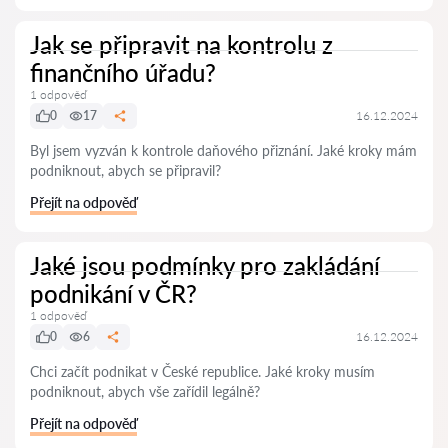
Jak se připravit na kontrolu z
finančního úřadu?
1 odpověď
0
17
16.12.2024
Byl jsem vyzván k kontrole daňového přiznání. Jaké kroky mám
podniknout, abych se připravil?
Přejít na odpověď
Jaké jsou podmínky pro zakládání
podnikání v ČR?
1 odpověď
0
6
16.12.2024
Chci začít podnikat v České republice. Jaké kroky musím
podniknout, abych vše zařídil legálně?
Přejít na odpověď