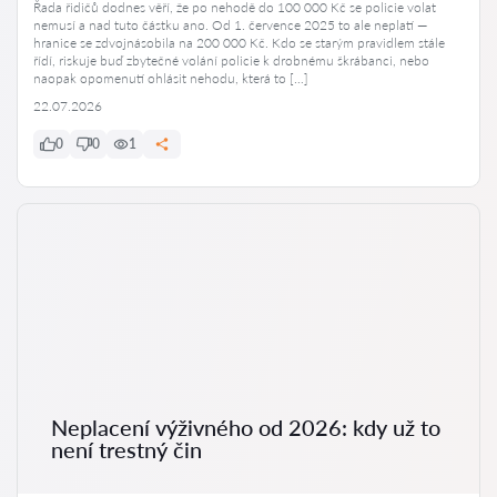
Řada řidičů dodnes věří, že po nehodě do 100 000 Kč se policie volat
nemusí a nad tuto částku ano. Od 1. července 2025 to ale neplatí —
hranice se zdvojnásobila na 200 000 Kč. Kdo se starým pravidlem stále
řídí, riskuje buď zbytečné volání policie k drobnému škrábanci, nebo
naopak opomenutí ohlásit nehodu, která to […]
22.07.2026
0
0
1
Neplacení výživného od 2026: kdy už to
není trestný čin