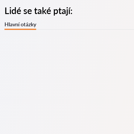
Lidé se také ptají:
Hlavní otázky
U nás najdete seznam nejlepších právníků v s kompletními
informacemi. Ceny, recenze, telefonní číslo a adresa.
Na naší službě najdete skutečné recenze právníků,
neodstraňujeme negativní recenze a není možné je uměle
navýšit.
Konzultace právníků v začíná od 1400 CZK a výše (ceny se