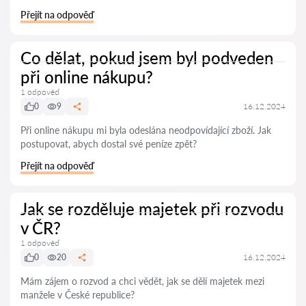
Přejít na odpověď
Co dělat, pokud jsem byl podveden
při online nákupu?
1 odpověď
0
9
16.12.2024
Při online nákupu mi byla odeslána neodpovídající zboží. Jak
postupovat, abych dostal své peníze zpět?
Přejít na odpověď
Jak se rozděluje majetek při rozvodu
v ČR?
1 odpověď
0
20
16.12.2024
Mám zájem o rozvod a chci vědět, jak se dělí majetek mezi
manžele v České republice?