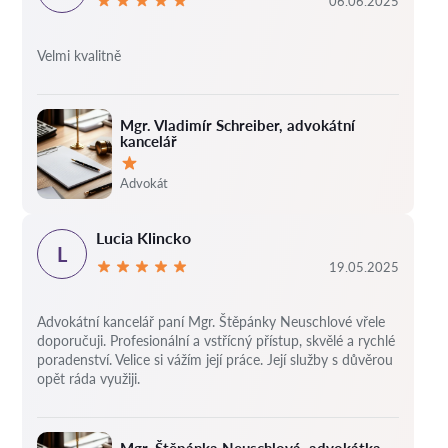
06.06.2025
Velmi kvalitně
Mgr. Vladimír Schreiber, advokátní
kancelář
Hodnocení:
Advokát
Lucia Klincko
L
19.05.2025
Advokátní kancelář paní Mgr. Štěpánky Neuschlové vřele
doporučuji. Profesionální a vstřícný přístup, skvělé a rychlé
poradenství. Velice si vážím její práce. Její služby s důvěrou
opět ráda využiji.