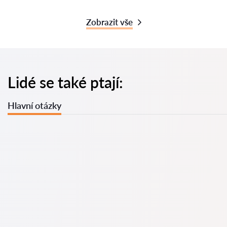
Zobrazit vše
Lidé se také ptají:
Hlavní otázky
U nás najdete seznam nejlepších právníků v s kompletními
informacemi. Ceny, recenze, telefonní číslo a adresa.