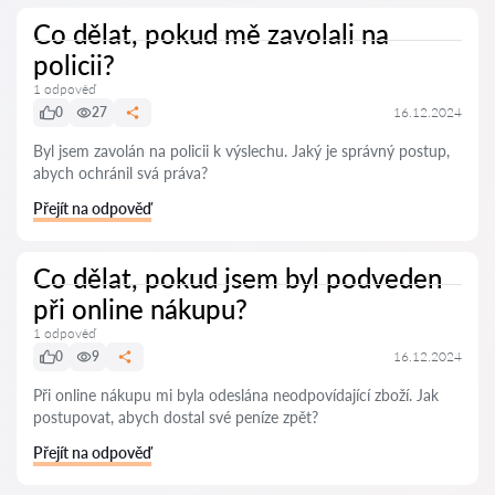
Co dělat, pokud mě zavolali na
policii?
1 odpověď
0
27
16.12.2024
Byl jsem zavolán na policii k výslechu. Jaký je správný postup,
abych ochránil svá práva?
Přejít na odpověď
Co dělat, pokud jsem byl podveden
při online nákupu?
1 odpověď
0
9
16.12.2024
Při online nákupu mi byla odeslána neodpovídající zboží. Jak
postupovat, abych dostal své peníze zpět?
Přejít na odpověď