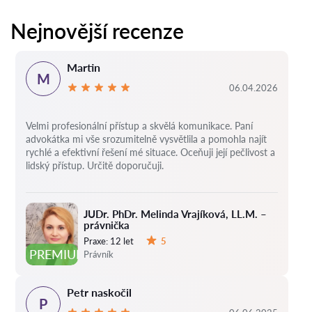
Nejnovější recenze
Martin
M
06.04.2026
Velmi profesionální přístup a skvělá komunikace. Paní
advokátka mi vše srozumitelně vysvětlila a pomohla najít
rychlé a efektivní řešení mé situace. Oceňuji její pečlivost a
lidský přístup. Určitě doporučuji.
JUDr. PhDr. Melinda Vrajíková, LL.M. –
právnička
Praxe:
12 let
5
Hodnocení:
PREMIUM
Právník
Petr naskočil
P