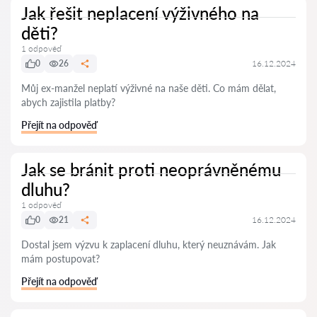
Jak řešit neplacení výživného na
děti?
1 odpověď
0
26
16.12.2024
Můj ex-manžel neplatí výživné na naše děti. Co mám dělat,
abych zajistila platby?
Přejít na odpověď
Jak se bránit proti neoprávněnému
dluhu?
1 odpověď
0
21
16.12.2024
Dostal jsem výzvu k zaplacení dluhu, který neuznávám. Jak
mám postupovat?
Přejít na odpověď