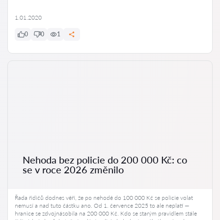
1.01.2020
0
0
1
Nehoda bez policie do 200 000 Kč: co
se v roce 2026 změnilo
Řada řidičů dodnes věří, že po nehodě do 100 000 Kč se policie volat
nemusí a nad tuto částku ano. Od 1. července 2025 to ale neplatí —
hranice se zdvojnásobila na 200 000 Kč. Kdo se starým pravidlem stále