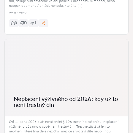
řídí, riskuje buď zbytečné volání policie k drobnému škrábanci, nebo
naopak opomenutí ohlásit nehodu, která to […]
22.07.2026
0
0
1
Neplacení výživného od 2026: kdy už to
není trestný čin
Od 1. ledna 2026 platí nové znění § 196 trestního zákoníku: neplacení
výživného už samo o sobě není trestný čin. Trestné zůstává jen to
neplnění, které trvá déle než čtyři měsíce a vystaví dítě nebo jinou