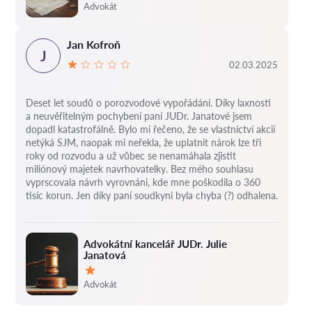
Hodnocení:
Advokát
Jan Kofroň
J
02.03.2025
Deset let soudů o porozvodové vypořádání.
Díky laxnosti
a neuvěřitelným pochybení paní JUDr. Janatové jsem
dopadl katastrofálně.
Bylo mi řečeno, že se vlastnictví akcií
netýká SJM, naopak mi neřekla, že uplatnit nárok lze tři
roky od rozvodu a už vůbec se nenamáhala zjistit
miliónový majetek navrhovatelky.
Bez mého souhlasu
vyprscovala návrh vyrovnáni, kde mne poškodila o 360
tisíc korun.
Jen díky paní soudkyni byla chyba (?) odhalena.
Advokátní kancelář JUDr. Julie
Janatová
Hodnocení:
Advokát