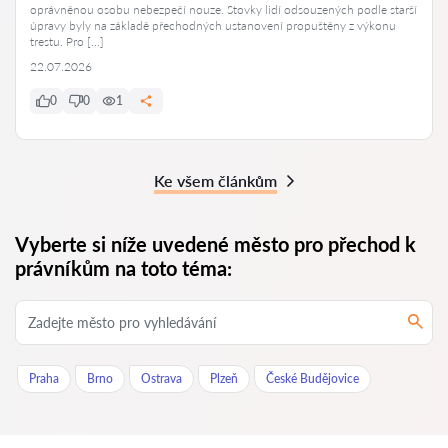
oprávněnou osobu nebezpečí nouze. Stovky lidí odsouzených podle starší
úpravy byly na základě přechodných ustanovení propuštěny z výkonu
trestu. Pro […]
22.07.2026
0
0
1
Ke všem článkům
Vyberte si níže uvedené město pro přechod k
právníkům na toto téma:
Praha
Brno
Ostrava
Plzeň
České Budějovice