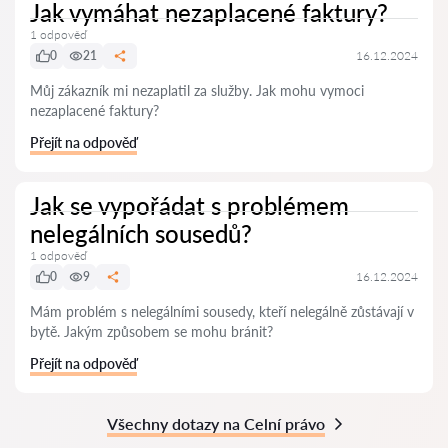
Jak vymáhat nezaplacené faktury?
1 odpověď
0
21
16.12.2024
Můj zákazník mi nezaplatil za služby. Jak mohu vymoci
nezaplacené faktury?
Přejít na odpověď
Jak se vypořádat s problémem
nelegálních sousedů?
1 odpověď
0
9
16.12.2024
Mám problém s nelegálními sousedy, kteří nelegálně zůstávají v
bytě. Jakým způsobem se mohu bránit?
Přejít na odpověď
Všechny dotazy na Celní právo