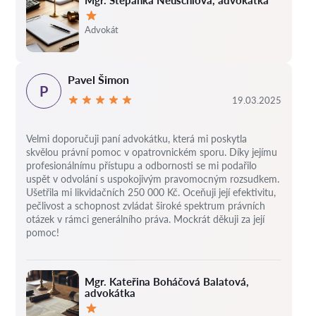
Mgr. Štěpánka Neuschlová, advokátka
Hodnocení:
Advokát
Pavel Šimon
P
19.03.2025
Velmi doporučuji paní advokátku, která mi poskytla
skvělou právní pomoc v opatrovnickém sporu. Díky jejímu
profesionálnímu přístupu a odbornosti se mi podařilo
uspět v odvolání s uspokojivým pravomocným rozsudkem.
Ušetřila mi likvidačních 250 000 Kč. Oceňuji její efektivitu,
pečlivost a schopnost zvládat široké spektrum právních
otázek v rámci generálního práva. Mockrát děkuji za její
pomoc!
Mgr. Kateřina Boháčová Balatová,
advokátka