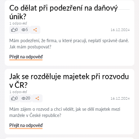
Co dělat při podezření na daňový
únik?
1 odpověď
0
5
16.12.2024
Mám podezření, že firma, u které pracuji, neplatí správně daně.
Jak mám postupovat?
Přejít na odpověď
Jak se rozděluje majetek při rozvodu
v ČR?
1 odpověď
0
20
16.12.2024
Mám zájem o rozvod a chci vědět, jak se dělí majetek mezi
manžele v České republice?
Přejít na odpověď