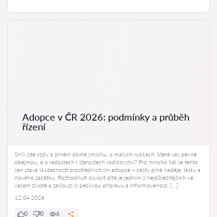
Adopce v ČR 2026: podmínky a průběh
řízení
Snili jste vždy o plném domě smíchu, o malých ručkách, které vás pevně
obejmou, a o radostech i starostech rodičovství? Pro mnoho lidí se tento
sen stává skutečností prostřednictvím adopce – cesty plné naděje, lásky a
nového začátku. Rozhodnutí osvojit dítě je jedním z nejdůležitějších ve
vašem životě a zaslouží si pečlivou přípravu a informovanost. […]
12.04.2026
0
0
6