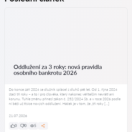
Oddlužení za 3 roky: nová pravidla
osobního bankrotu 2026
Do konce září 2024 se dlužník splácel z dluhů pět let. Od 1. října 2024
stačí tři roky – a to i pro člověka, který nakonec věřitelům nevrátí ani
korunu. Tuhle změnu přinesl zákon č. 252/2024 Sb. a v roce 2026 podle
ní běží už tisíce nových oddlužení. Háček je v tom, že „tři roky […]
21.07.2026
0
0
5