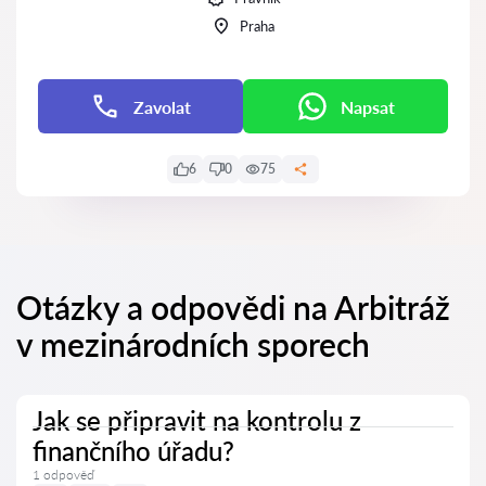
Praha
Zavolat
Napsat
6
0
75
Otázky a odpovědi na Arbitráž
v mezinárodních sporech
Jak se připravit na kontrolu z
finančního úřadu?
1 odpověď