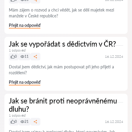
Mám zájem o rozvod a chci vědět, jak se dělí majetek mezi
manžele v České republice?
Přejít na odpověď
Jak se vypořádat s dědictvím v ČR?
1 odpověď
0
11
16.12.2024
Dostal jsem dědictví, jak mám postupovat při jeho přijetí a
rozdělení?
Přejít na odpověď
Jak se bránit proti neoprávněnému
dluhu?
1 odpověď
0
21
16.12.2024
Dostal jsem výzvu k zaplacení dluhu, který neuznávám. Jak