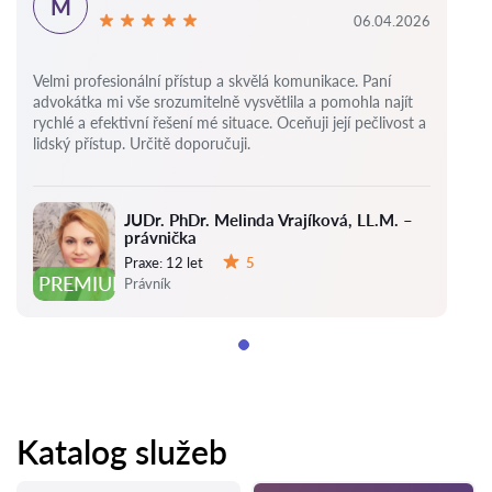
M
06.04.2026
Velmi profesionální přístup a skvělá komunikace. Paní
advokátka mi vše srozumitelně vysvětlila a pomohla najít
rychlé a efektivní řešení mé situace. Oceňuji její pečlivost a
lidský přístup. Určitě doporučuji.
JUDr. PhDr. Melinda Vrajíková, LL.M. –
právnička
Praxe:
12 let
5
Hodnocení:
PREMIUM
Právník
Katalog služeb