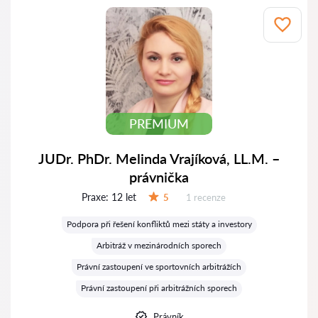
PREMIUM
JUDr. PhDr. Melinda Vrajíková, LL.M. –
právnička
Praxe:
12 let
Recenzí:
5
1 recenze
Hodnocení:
Podpora při řešení konfliktů mezi státy a investory
Arbitráž v mezinárodních sporech
Právní zastoupení ve sportovních arbitrážích
Právní zastoupení při arbitrážních sporech
Právník