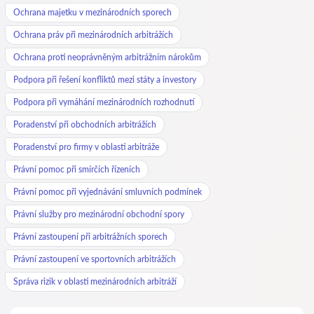
Ochrana majetku v mezinárodních sporech
Ochrana práv při mezinárodních arbitrážích
Ochrana proti neoprávněným arbitrážním nárokům
Podpora při řešení konfliktů mezi státy a investory
Podpora při vymáhání mezinárodních rozhodnutí
Poradenství při obchodních arbitrážích
Poradenství pro firmy v oblasti arbitráže
Právní pomoc při smírčích řízeních
Právní pomoc při vyjednávání smluvních podmínek
Právní služby pro mezinárodní obchodní spory
Právní zastoupení při arbitrážních sporech
Právní zastoupení ve sportovních arbitrážích
Správa rizik v oblasti mezinárodních arbitráží