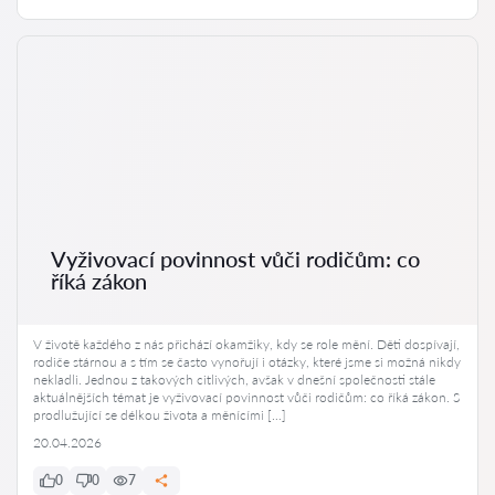
Vyživovací povinnost vůči rodičům: co
říká zákon
V životě každého z nás přichází okamžiky, kdy se role mění. Děti dospívají,
rodiče stárnou a s tím se často vynořují i otázky, které jsme si možná nikdy
nekladli. Jednou z takových citlivých, avšak v dnešní společnosti stále
aktuálnějších témat je vyživovací povinnost vůči rodičům: co říká zákon. S
prodlužující se délkou života a měnícími […]
20.04.2026
0
0
7