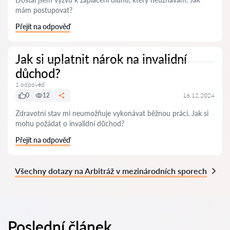
mám postupovat?
Přejít na odpověď
Jak si uplatnit nárok na invalidní
důchod?
1 odpověď
0
12
16.12.2024
Zdravotní stav mi neumožňuje vykonávat běžnou práci. Jak si
mohu požádat o invalidní důchod?
Přejít na odpověď
Všechny dotazy na Arbitráž v mezinárodních sporech
Poslední článek