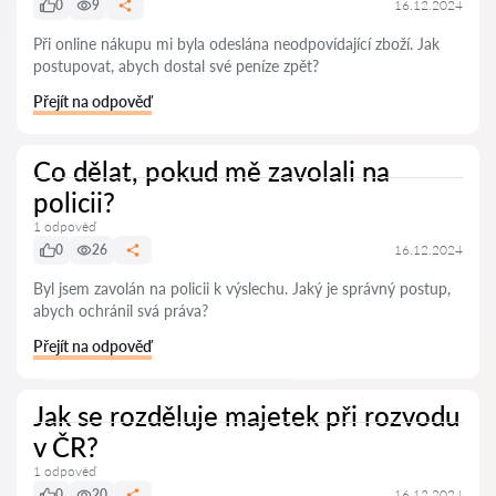
0
9
16.12.2024
Při online nákupu mi byla odeslána neodpovídající zboží. Jak
postupovat, abych dostal své peníze zpět?
Přejít na odpověď
Co dělat, pokud mě zavolali na
policii?
1 odpověď
0
26
16.12.2024
Byl jsem zavolán na policii k výslechu. Jaký je správný postup,
abych ochránil svá práva?
Přejít na odpověď
Jak se rozděluje majetek při rozvodu
v ČR?
1 odpověď
0
20
16.12.2024