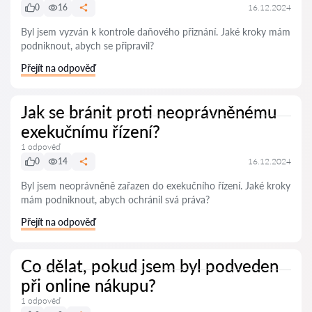
0
16
16.12.2024
Byl jsem vyzván k kontrole daňového přiznání. Jaké kroky mám
podniknout, abych se připravil?
Přejít na odpověď
Jak se bránit proti neoprávněnému
exekučnímu řízení?
1 odpověď
0
14
16.12.2024
Byl jsem neoprávněně zařazen do exekučního řízení. Jaké kroky
mám podniknout, abych ochránil svá práva?
Přejít na odpověď
Co dělat, pokud jsem byl podveden
při online nákupu?
1 odpověď