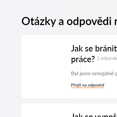
Otázky a odpovědi 
Jak se brán
práce?
1 odpově
Byl jsem nelegálně 
Přejít na odpověď
Jak se vypoř