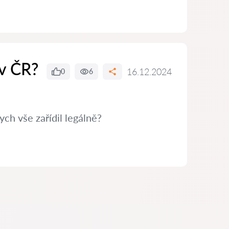
 v ČR?
16.12.2024
0
6
ch vše zařídil legálně?