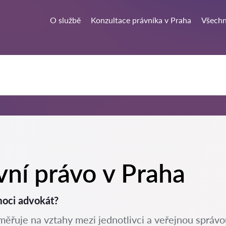
O službě
Konzultace právníka v Praha
Všechn
vní právo v Praha
moci advokát?
aměřuje na vztahy mezi jednotlivci a veřejnou správo