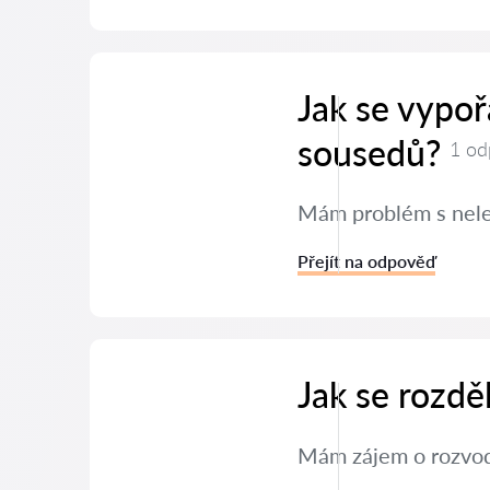
Jak se vypo
sousedů?
1 od
Mám problém s neleg
Přejít na odpověď
Jak se rozdě
Mám zájem o rozvod 