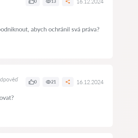
16.12.2024
0
13
podniknout, abych ochránil svá práva?
odpověď
16.12.2024
0
21
ovat?