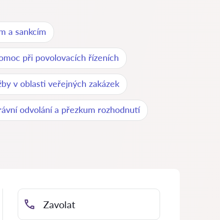
m a sankcím
omoc při povolovacích řízeních
žby v oblasti veřejných zakázek
rávní odvolání a přezkum rozhodnutí
Zavolat