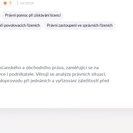
Recenzí:
5
1 recenze
Hodnocení:
Právní pomoc při získávání licencí
ři povolovacích řízeních
Právní zastoupení ve správních řízeních
občanského a obchodního práva, zaměřující se na
ce i podnikatele. Věnuji se analýze právních situací,
oprovodu při jednáních a vyřizování záležitostí před