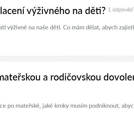
placení výživného na děti?
1 odpověď
í výživné na naše děti. Co mám dělat, abych zajisti
 mateřskou a rodičovskou dovole
ráce po mateřské, jaké kroky musím podniknout, aby