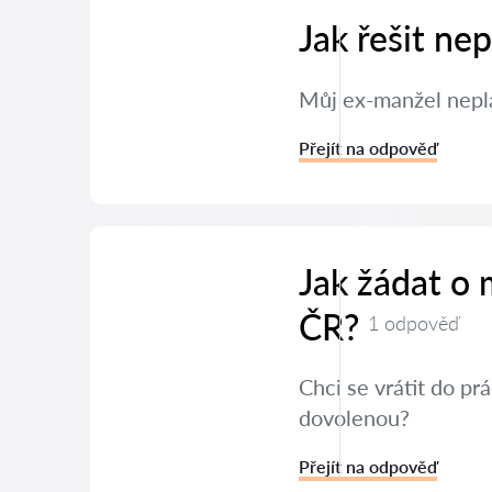
Jak řešit ne
Můj ex-manžel neplat
Přejít na odpověď
Jak žádat o
ČR?
1 odpověď
Chci se vrátit do p
dovolenou?
Přejít na odpověď