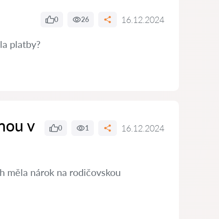
16.12.2024
0
26
la platby?
nou v
16.12.2024
0
1
ch měla nárok na rodičovskou