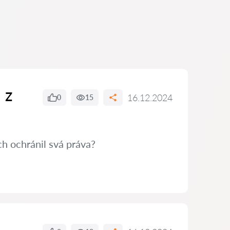
 z
16.12.2024
0
15
h ochránil svá práva?