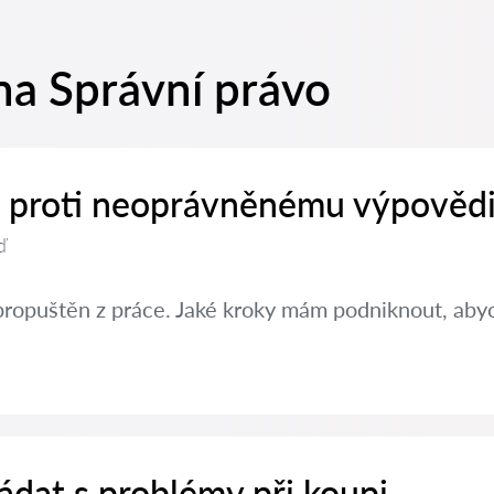
na Správní právo
it proti neoprávněnému výpovědi
ď
propuštěn z práce. Jaké kroky mám podniknout, abyc
ádat s problémy při koupi