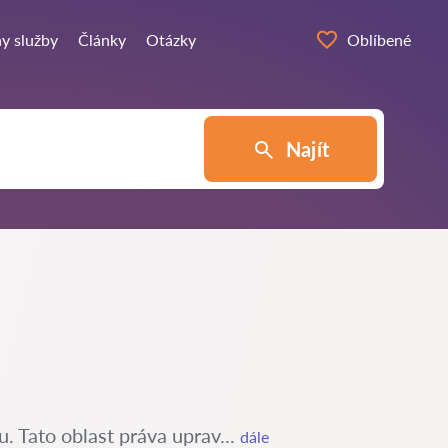
y služby
Články
Otázky
Oblíbené
Najít
u. Tato oblast práva uprav...
dále