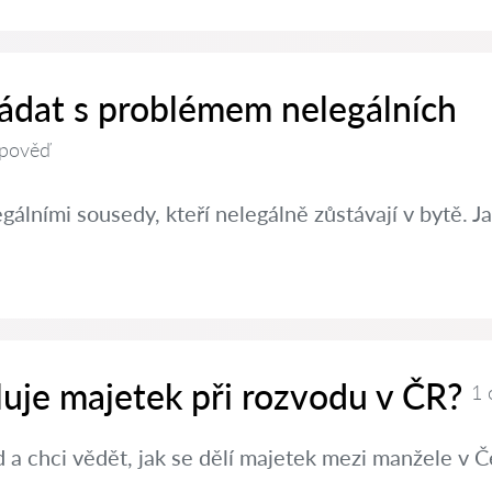
řádat s problémem nelegálních
pověď
álními sousedy, kteří nelegálně zůstávají v bytě.
luje majetek při rozvodu v ČR?
1 
a chci vědět, jak se dělí majetek mezi manžele v Č