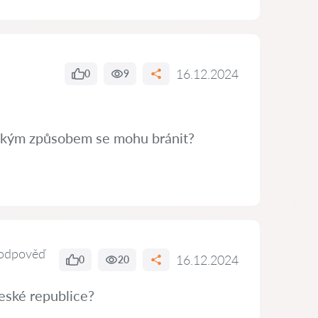
16.12.2024
0
9
 Jakým způsobem se mohu bránit?
odpověď
16.12.2024
0
20
eské republice?