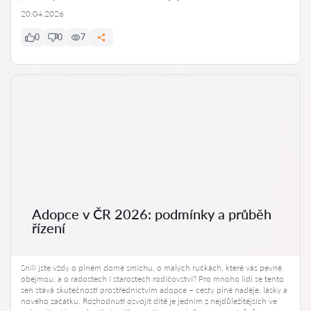
20.04.2026
0
0
7
Adopce v ČR 2026: podmínky a průběh
řízení
Snili jste vždy o plném domě smíchu, o malých ručkách, které vás pevně
obejmou, a o radostech i starostech rodičovství? Pro mnoho lidí se tento
sen stává skutečností prostřednictvím adopce – cesty plné naděje, lásky a
nového začátku. Rozhodnutí osvojit dítě je jedním z nejdůležitějších ve