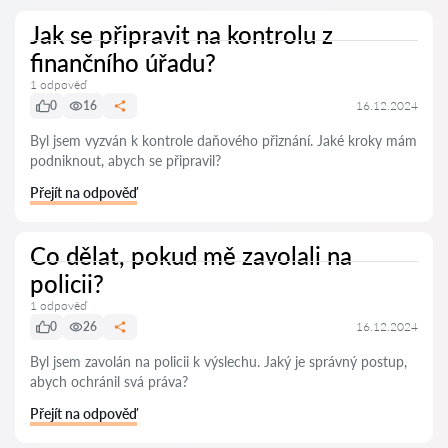
Jak se připravit na kontrolu z
finančního úřadu?
1 odpověď
0
16
16.12.2024
Byl jsem vyzván k kontrole daňového přiznání. Jaké kroky mám
podniknout, abych se připravil?
Přejít na odpověď
Co dělat, pokud mě zavolali na
policii?
1 odpověď
0
26
16.12.2024
Byl jsem zavolán na policii k výslechu. Jaký je správný postup,
abych ochránil svá práva?
Přejít na odpověď