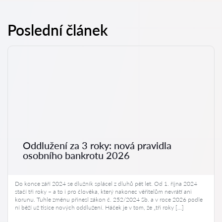
Poslední článek
Oddlužení za 3 roky: nová pravidla
osobního bankrotu 2026
Do konce září 2024 se dlužník splácel z dluhů pět let. Od 1. října 2024
stačí tři roky – a to i pro člověka, který nakonec věřitelům nevrátí ani
korunu. Tuhle změnu přinesl zákon č. 252/2024 Sb. a v roce 2026 podle
ní běží už tisíce nových oddlužení. Háček je v tom, že „tři roky […]