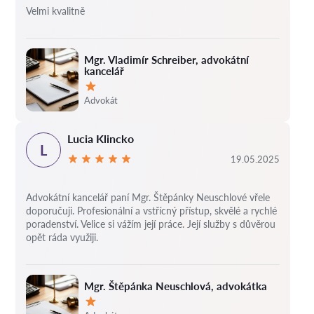
Velmi kvalitně
Mgr. Vladimír Schreiber, advokátní
kancelář
Hodnocení:
Advokát
Lucia Klincko
L
19.05.2025
Advokátní kancelář paní Mgr. Štěpánky Neuschlové vřele
doporučuji. Profesionální a vstřícný přístup, skvělé a rychlé
poradenství. Velice si vážím její práce. Její služby s důvěrou
opět ráda využiji.
Mgr. Štěpánka Neuschlová, advokátka
Hodnocení: