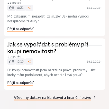
1 odpověď
0
21
16.12.2024
Můj zákazník mi nezaplatil za služby. Jak mohu vymoci
nezaplacené faktury?
Přejít na odpověď
Jak se vypořádat s problémy při
koupi nemovitosti?
1 odpověď
0
13
16.12.2024
Při koupi nemovitosti jsem narazil na právní problémy. Jaké
kroky mám podniknout, abych ochránil svá práva?
Přejít na odpověď
Všechny dotazy na Bankovní a finanční právo