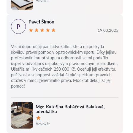
Advokát
Pavel Šimon
P
19.03.2025
Velmi doporučuji paní advokátku, která mi poskytla
skvělou právní pomoc v opatrovnickém sporu. Díky jejímu
profesionálnímu přístupu a odbornosti se mi podařilo
uspět v odvolání s uspokojivým pravomocným rozsudkem.
Ušetřila mi likvidačních 250 000 Kč. Oceňuji její efektivitu,
pečlivost a schopnost zvládat široké spektrum právních
otázek v rámci generálního práva. Mockrát děkuji za její
pomoc!
Mgr. Kateřina Boháčová Balatová,
advokátka
Hodnocení:
Advokát