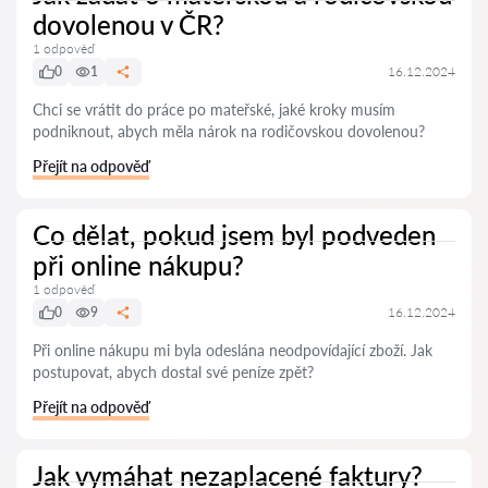
dovolenou v ČR?
1 odpověď
0
1
16.12.2024
Chci se vrátit do práce po mateřské, jaké kroky musím
podniknout, abych měla nárok na rodičovskou dovolenou?
Přejít na odpověď
Co dělat, pokud jsem byl podveden
při online nákupu?
1 odpověď
0
9
16.12.2024
Při online nákupu mi byla odeslána neodpovídající zboží. Jak
postupovat, abych dostal své peníze zpět?
Přejít na odpověď
Jak vymáhat nezaplacené faktury?