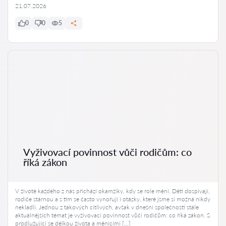
21.07.2026
0
0
5
Vyživovací povinnost vůči rodičům: co
říká zákon
V životě každého z nás přichází okamžiky, kdy se role mění. Děti dospívají,
rodiče stárnou a s tím se často vynořují i otázky, které jsme si možná nikdy
nekladli. Jednou z takových citlivých, avšak v dnešní společnosti stále
aktuálnějších témat je vyživovací povinnost vůči rodičům: co říká zákon. S
prodlužující se délkou života a měnícími […]