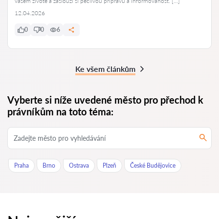
vašem životě a zaslouží si pečlivou přípravu a informovanost. […]
12.04.2026
0
0
6
Ke všem článkům
Vyberte si níže uvedené město pro přechod k
právníkům na toto téma:
Praha
Brno
Ostrava
Plzeň
České Budějovice