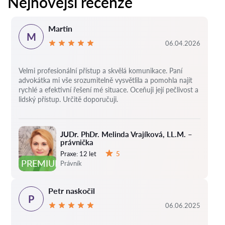
Nejnovější recenze
Martin
M
06.04.2026
Velmi profesionální přístup a skvělá komunikace. Paní
advokátka mi vše srozumitelně vysvětlila a pomohla najít
rychlé a efektivní řešení mé situace. Oceňuji její pečlivost a
lidský přístup. Určitě doporučuji.
JUDr. PhDr. Melinda Vrajíková, LL.M. –
právnička
Praxe:
12 let
5
Hodnocení:
PREMIUM
Právník
Petr naskočil
P
06.06.2025