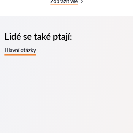
Zobrazit vše
Lidé se také ptají:
Hlavní otázky
U nás najdete seznam nejlepších právníků v s kompletními
informacemi. Ceny, recenze, telefonní číslo a adresa.