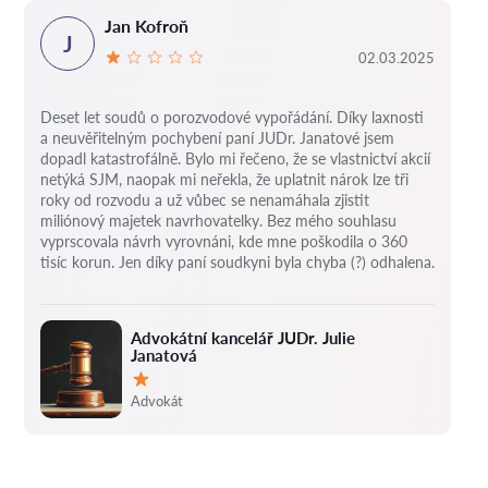
Jan Kofroň
J
02.03.2025
Deset let soudů o porozvodové vypořádání.
Díky laxnosti
a neuvěřitelným pochybení paní JUDr. Janatové jsem
dopadl katastrofálně.
Bylo mi řečeno, že se vlastnictví akcií
netýká SJM, naopak mi neřekla, že uplatnit nárok lze tři
roky od rozvodu a už vůbec se nenamáhala zjistit
miliónový majetek navrhovatelky.
Bez mého souhlasu
vyprscovala návrh vyrovnáni, kde mne poškodila o 360
tisíc korun.
Jen díky paní soudkyni byla chyba (?) odhalena.
Advokátní kancelář JUDr. Julie
Janatová
Hodnocení:
Advokát