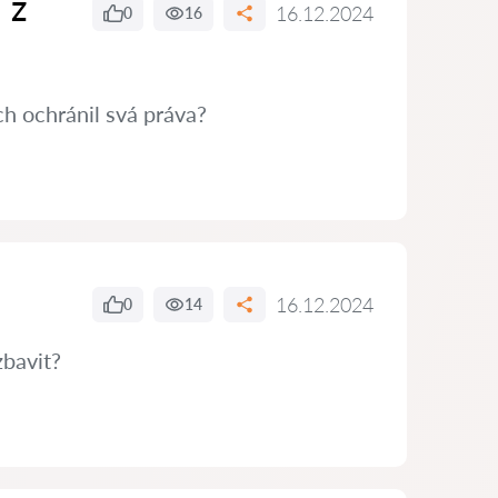
 z
16.12.2024
0
16
h ochránil svá práva?
16.12.2024
0
14
zbavit?