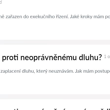
ď
ě zařazen do exekučního řízení. Jaké kroky mám po
it proti neoprávněnému dluhu?
1 
 zaplacení dluhu, který neuznávám. Jak mám postup