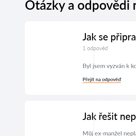
Otázky a odpovědi 
Jak se připr
1 odpověď
Byl jsem vyzván k k
Přejít na odpověď
Jak řešit ne
Můj ex-manžel neplat