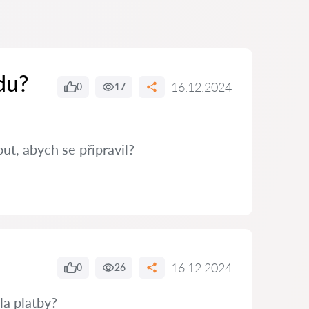
du?
16.12.2024
0
17
t, abych se připravil?
16.12.2024
0
26
la platby?