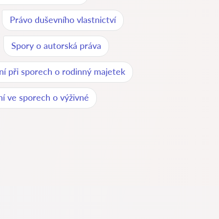
Právo duševního vlastnictví
Spory o autorská práva
í při sporech o rodinný majetek
í ve sporech o výživné