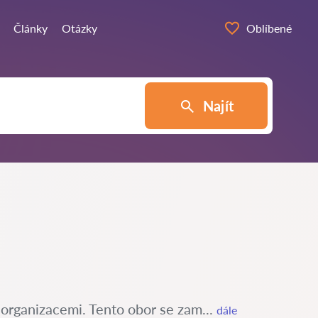
Články
Otázky
Oblíbené
Najít
 organizacemi. Tento obor se zam...
dále