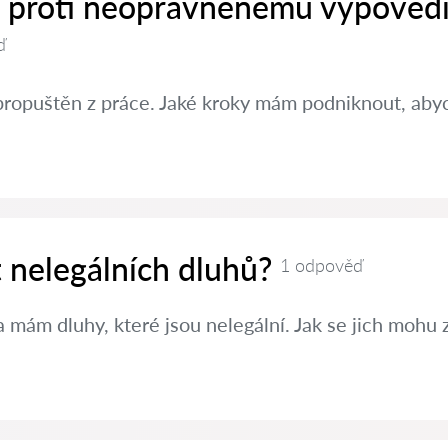
it proti neoprávněnému výpovědi
ď
propuštěn z práce. Jaké kroky mám podniknout, abyc
t nelegálních dluhů?
1 odpověď
 mám dluhy, které jsou nelegální. Jak se jich mohu 