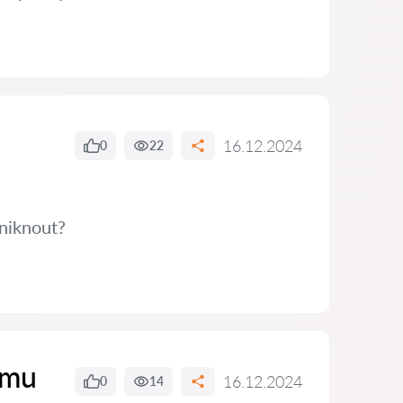
16.12.2024
0
22
niknout?
ímu
16.12.2024
0
14