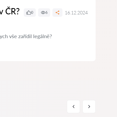
 v ČR?
16.12.2024
0
6
ch vše zařídil legálně?