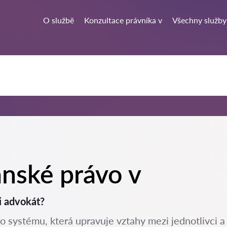
O službě
Konzultace právníka v
Všechny služby
anské právo v
i advokát?
o systému, která upravuje vztahy mezi jednotlivci a