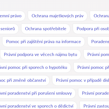
emní právo
Ochrana majetkových práv
Ochrana
 seniorů
Ochrana spotřebitele
Podpora při oso
Pomoc při zajištění práva na informace
Poradenst
Právní podpora ve věcech nájmu bytu
Právní pomo
ávní pomoc při sporech o hypotéku
Právní pomoc př
oc při změně občanství
Právní pomoc v případě dis
ávní poradenství při porušení smlouvy
Právní porade
ávní poradenství ve sporech o dědictví
Právní zasto