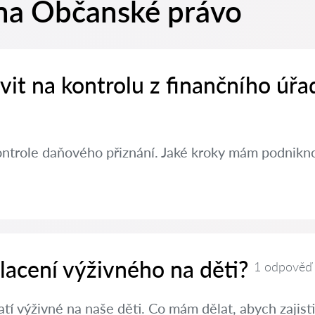
na Občanské právo
avit na kontrolu z finančního úřa
ontrole daňového přiznání. Jaké kroky mám podniknou
placení výživného na děti?
1 odpověď
í výživné na naše děti. Co mám dělat, abych zajisti