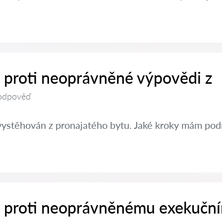
t proti neoprávněné výpovědi z
odpověď
vystěhován z pronajatého bytu. Jaké kroky mám pod
it proti neoprávněnému exekučn