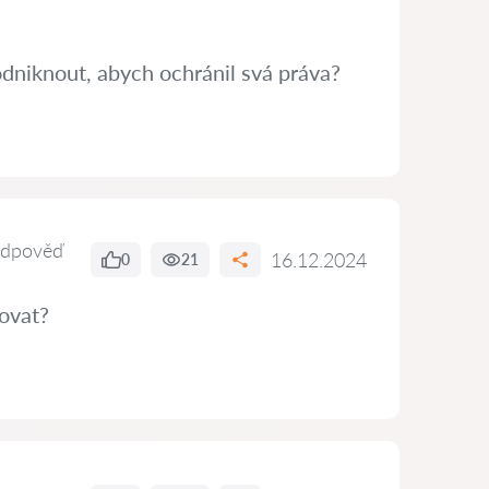
dniknout, abych ochránil svá práva?
odpověď
16.12.2024
0
21
ovat?