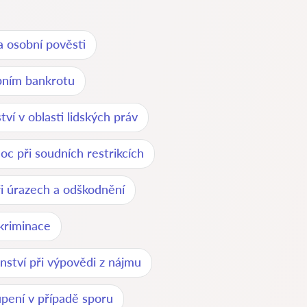
 osobní pověsti
bním bankrotu
ví v oblasti lidských práv
c při soudních restrikcích
i úrazech a odškodnění
kriminace
nství při výpovědi z nájmu
upení v případě sporu