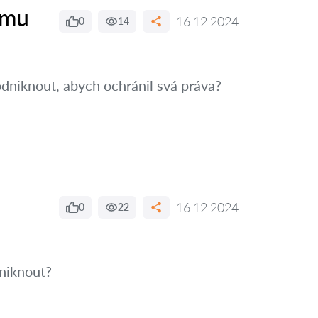
ímu
16.12.2024
0
14
dniknout, abych ochránil svá práva?
16.12.2024
0
22
niknout?