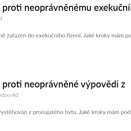
it proti neoprávněnému exekučn
ď
ě zařazen do exekučního řízení. Jaké kroky mám po
t proti neoprávněné výpovědi z
odpověď
vystěhován z pronajatého bytu. Jaké kroky mám pod