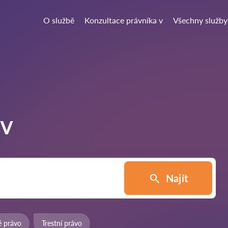
O službě
Konzultace právníka v
Všechny služby
 v
Najít
é právo
Trestní právo