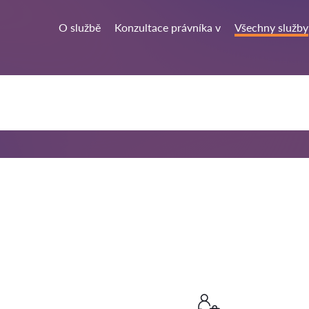
O službě
Konzultace právníka v
Všechny služby