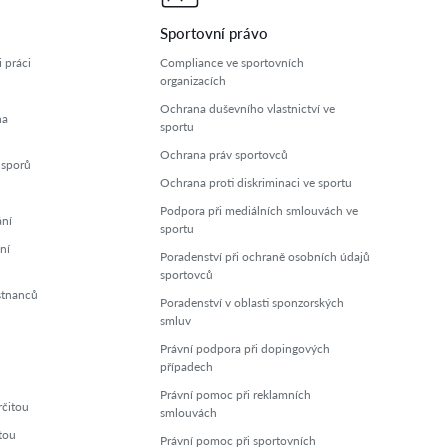
Sportovní právo
 práci
Compliance ve sportovních
organizacích
Ochrana duševního vlastnictví ve
na
sportu
Ochrana práv sportovců
 sporů
Ochrana proti diskriminaci ve sportu
Podpora při mediálních smlouvách ve
ání
sportu
ní
Poradenství při ochraně osobních údajů
sportovců
stnanců
Poradenství v oblasti sponzorských
smluv
Právní podpora při dopingových
případech
Právní pomoc při reklamních
rčitou
smlouvách
tou
Právní pomoc při sportovních