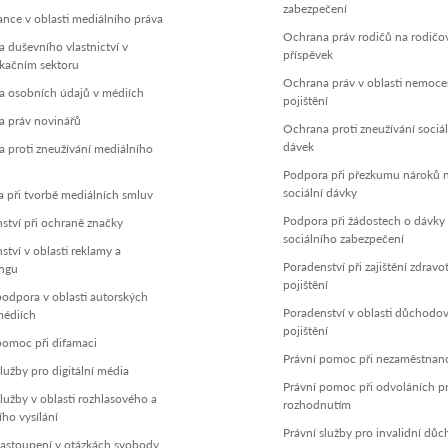
zabezpečení
nce v oblasti mediálního práva
Ochrana práv rodičů na rodičo
 duševního vlastnictví v
příspěvek
kačním sektoru
Ochrana práv v oblasti nemoc
 osobních údajů v médiích
pojištění
 práv novinářů
Ochrana proti zneužívání sociá
dávek
 proti zneužívání mediálního
Podpora při přezkumu nároků 
sociální dávky
 při tvorbě mediálních smluv
Podpora při žádostech o dávky
ství při ochraně značky
sociálního zabezpečení
ství v oblasti reklamy a
Poradenství při zajištění zdravo
ngu
pojištění
podpora v oblasti autorských
Poradenství v oblasti důchodo
médiích
pojištění
pomoc při difamaci
Právní pomoc při nezaměstnano
lužby pro digitální média
Právní pomoc při odvoláních pr
služby v oblasti rozhlasového a
rozhodnutím
ího vysílání
Právní služby pro invalidní dů
zastoupení v otázkách svobody