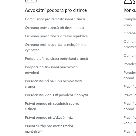
Advokátní podpora pro cizince
Konku
Compliance pro zaměstnávání cizinců
Complia
práva
Ochrana práv cizinců při diskriminaci
Obrana 
Ochrana práv cizinců v České republice
Ochrana
Ochrana proti deportaci a nelegálnímu
prostře
vyhoštění
Ochrana
Podpora při registraci podnikání cizinců
Poraden
Podpora při získávání pracovních
povolení
Poraden
dohod
Poradenství při nákupu nemovitostí
cizinci
Právní p
Poradenství v oblasti povolení k pobytu
Právní 
Právní pomoc při soudních sporech
Právní 
cizinců
dohod
Právní pomoc při získávání víz
Právní s
konkur
Právní služby pro mezinárodní
manželství
Právní 