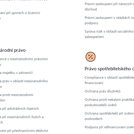
Právní zastoupení při nárocích 
důchod
ení při sporech o licenční
Právní zastoupení v otázkách so
y
podpory
Správa rizik v oblasti sociálního
zabezpečení
árodní právo
nce s mezinárodními právními
y
Právo spotřebitelského 
 majetku v zahraničí
Compliance v oblasti spotřebit
 práv v oblasti mezinárodního
financování
u
Ochrana práv dlužníků
 proti mezinárodním
Ochrana proti nekalým praktik
dům
poskytovatelů úvěrů
při arbitrážních řízeních
Ochrana spotřebitelů při úvěro
 při mezinárodních fúzích a
podvodech
ch
Podpora při refinancování úvěr
ství při přeshraničním dědictví