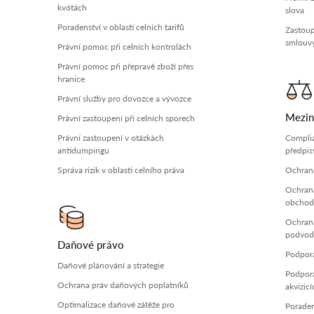
kvótách
slova
Poradenství v oblasti celních tarifů
Zastoup
smlouv
Právní pomoc při celních kontrolách
Právní pomoc při přepravě zboží přes
hranice
Právní služby pro dovozce a vývozce
Mezin
Právní zastoupení při celních sporech
Právní zastoupení v otázkách
Complia
antidumpingu
předpis
Správa rizik v oblasti celního práva
Ochrana
Ochrana
obchod
Ochrana
podvo
Daňové právo
Podpora 
Daňové plánování a strategie
Podpora
Ochrana práv daňových poplatníků
akvizicí
Optimalizace daňové zátěže pro
Poraden