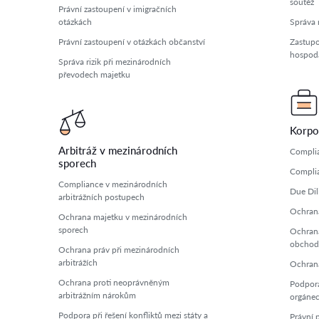
soutěž
Právní zastoupení v imigračních
otázkách
Správa 
Právní zastoupení v otázkách občanství
Zastupo
hospodá
Správa rizik při mezinárodních
převodech majetku
Korpo
Arbitráž v mezinárodních
Complia
sporech
Complia
Compliance v mezinárodních
Due Dil
arbitrážních postupech
Ochrana
Ochrana majetku v mezinárodních
sporech
Ochrana
obchod
Ochrana práv při mezinárodních
arbitrážích
Ochrana
Ochrana proti neoprávněným
Podpora
arbitrážním nárokům
orgáne
Podpora při řešení konfliktů mezi státy a
Právní 