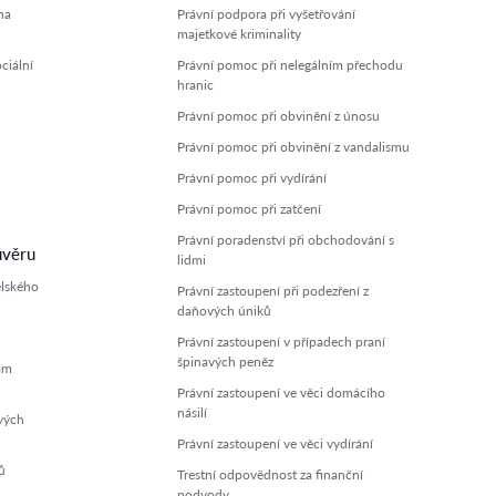
na
Právní podpora při vyšetřování
majetkové kriminality
ciální
Právní pomoc při nelegálním přechodu
hranic
Právní pomoc při obvinění z únosu
Právní pomoc při obvinění z vandalismu
Právní pomoc při vydírání
Právní pomoc při zatčení
Právní poradenství při obchodování s
úvěru
lidmi
elského
Právní zastoupení při podezření z
daňových úniků
Právní zastoupení v případech praní
špinavých peněz
ám
Právní zastoupení ve věci domácího
násilí
vých
Právní zastoupení ve věci vydírání
ů
Trestní odpovědnost za finanční
podvody