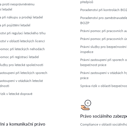
předpisů
a proti neoprávněnému
í letadel
Poradenství při kontrolách BO
 při nákupu a prodeji letadel
Poradenství pro zaměstnavatele
BOZP
při pojištění letadel
Právní pomoc při pracovních a
tví při regulaci leteckého trhu
Právní pomoc při pracovních ú
tví v oblasti leteckých licencí
Právní služby pro bezpečnostní
pomoc při leteckých nehodách
inspekce
omoc při registraci letadel
Právní zastoupení při sporech o
služby pro letecké společnosti
bezpečnost práce
zastoupení při leteckých sporech
Právní zastoupení v otázkách h
práce
zastoupení v otázkách letecké
dnosti
Správa rizik v oblasti bezpečnos
izik v letecké dopravě
Právo sociálního zabezp
lní a komunikační právo
Compliance v oblasti sociálníh