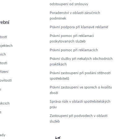
odstoupení od smlouvy
Poradenství v oblasti záručních
podmínek
vební
Právní podpora při klamavé reklamě
Právní pomoc při reklamaci
ostí
poskytovaných služeb
ojektech
Právní pomoc při reklamacích
ních
Právní služby při nekalých obchodních
tosti
praktikách
ízení
Právní zastoupení při podání stížností
spotřebitelů
vitostí
Právní zastoupení ve sporech o kvalitu
u
zboží
Správa rizik v oblasti spotřebitelských
ukcích
práv
e
Zastoupení při podvodech v oblasti
služeb
ady