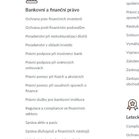
společn
Bankovní a finanční právo
Právní 
sporec
Ochrana práv finančních investorů
Restruk
Ochrana proti finančním podvodům
Smlouvy
Poradenství při restrukturalizaci dluhů
Vymáhán
Poradenství v oblasti investic
Vyprac
Právní podpora při insolvenci bank
Založen
Právní podpora při úvěrových
smlouvách
Zastoup
Právní pomoc při fúzích a akvizicích
Zastupo
obchod
Právní pomoc při soudních sporech o
finance
Právní služby pro bankovní instituce
Regulace a compliance ve finančním
sektoru
Letec
Správa aktiv a pasiv
Complia
Správa dluhopisů a finančních nástrojů
Ochrana