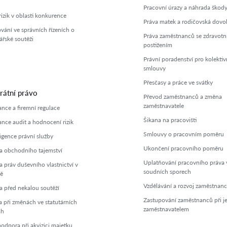
Pracovní úrazy a náhrada škod
rizik v oblasti konkurence
Práva matek a rodičovská dovo
vání ve správních řízeních o
Práva zaměstnanců se zdravot
řské soutěži
postižením
Právní poradenství pro kolektiv
smlouvy
Přesčasy a práce ve svátky
rátní právo
Převod zaměstnanců a změna
zaměstnavatele
nce a firemní regulace
Šikana na pracovišti
nce audit a hodnocení rizik
Smlouvy o pracovním poměru
igence právní služby
Ukončení pracovního poměru
 obchodního tajemství
Uplatňování pracovního práva 
 práv duševního vlastnictví v
soudních sporech
ě
Vzdělávání a rozvoj zaměstnan
 před nekalou soutěží
Zastupování zaměstnanců při j
 při změnách ve statutárních
zaměstnavatelem
ch
podpora při akvizici majetku