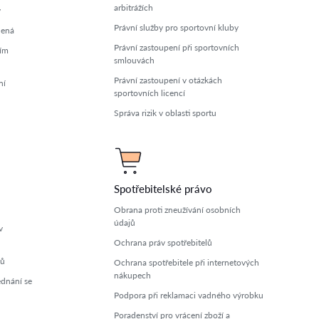
arbitrážích
y
Právní služby pro sportovní kluby
lená
Právní zastoupení při sportovních
ním
smlouvách
Právní zastoupení v otázkách
ní
sportovních licencí
Správa rizik v oblasti sportu
Spotřebitelské právo
Obrana proti zneužívání osobních
údajů
v
Ochrana práv spotřebitelů
ců
Ochrana spotřebitele při internetových
nákupech
ednání se
Podpora při reklamaci vadného výrobku
Poradenství pro vrácení zboží a