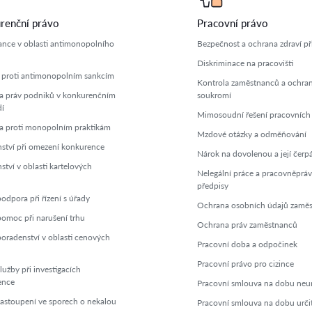
renční právo
Pracovní právo
nce v oblasti antimonopolního
Bezpečnost a ochrana zdraví při
Diskriminace na pracovišti
proti antimonopolním sankcím
Kontrola zaměstnanců a ochra
 práv podniků v konkurenčním
soukromí
dí
Mimosoudní řešení pracovních
 proti monopolním praktikám
Mzdové otázky a odměňování
ství při omezení konkurence
Nárok na dovolenou a její čerp
ství v oblasti kartelových
Nelegální práce a pracovněpráv
předpisy
odpora při řízení s úřady
Ochrana osobních údajů zamě
pomoc při narušení trhu
Ochrana práv zaměstnanců
poradenství v oblasti cenových
Pracovní doba a odpočinek
Pracovní právo pro cizince
lužby při investigacích
ence
Pracovní smlouva na dobu neu
zastoupení ve sporech o nekalou
Pracovní smlouva na dobu urči