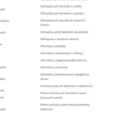
Obhajoba při obvinění z vraždy
vský
Obhajoba při obvinění z vydírání
Obhajoba při sexuálních trestních
enského
činech
Obhajoba proti falešným obviněním
lních
Obhajoba v trestních věcech
na
Obvinění z krádeže
Obvinění z manipulace s důkazy
Obvinění z organizovaného zločinu
tního
Obvinění z podvodu
Obvinění z přechovávání nelegálních
vého
zbraní
Ochrana práv při falešných svědectvích
sti
Právní ochrana při obvinění z praní
oti
špinavých peněz
Právní ochrana proti neoprávněnému
chody
sledování