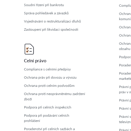
Soudní řízení při bankrotu
Complia
Správa pohledávek a závazků
Ochrana
komuni
Vyjednávání o restrukturalizaci dluhů
Ochrana
Zastoupení při likvidaci společnosti
Ochrana
Ochrana
obsahu
Podpora
Celní právo
Poraden
Compliance s celními předpisy
Poraden
Ochrana práv při dovozu a vývozu
marketi
Ochrana proti celním podvodům
Právní 
práv v 
Ochrana proti neoprávněnému zadržení
zboží
Právní 
Podpora při celních inspekcích
Právní s
Podpora při podávání celních
Právní 
prohlášení
televizn
Poradenství při celních sazbách a
Právní 