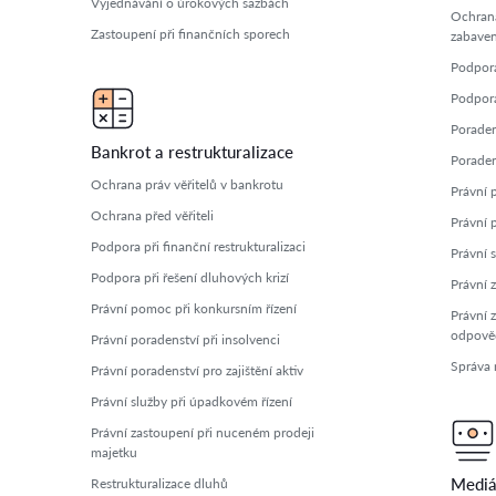
Vyjednávání o úrokových sazbách
Ochran
Zastoupení při finančních sporech
zabaven
Podpora
Podpora 
Poradens
Bankrot a restrukturalizace
Poradens
Ochrana práv věřitelů v bankrotu
Právní 
Ochrana před věřiteli
Právní p
Podpora při finanční restrukturalizaci
Právní 
Podpora při řešení dluhových krizí
Právní 
Právní pomoc při konkursním řízení
Právní 
odpově
Právní poradenství při insolvenci
Správa r
Právní poradenství pro zajištění aktiv
Právní služby při úpadkovém řízení
Právní zastoupení při nuceném prodeji
majetku
Mediá
Restrukturalizace dluhů