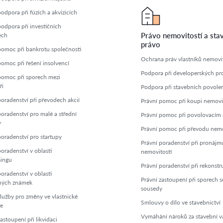
odpora při fúzích a akvizicích
podpora při investičních
Právo nemovitostí a sta
ech
právo
pomoc při bankrotu společnosti
Ochrana práv vlastníků nemovit
pomoc při řešení insolvencí
Podpora při developerských pr
pomoc při sporech mezi
ři
Podpora při stavebních povole
poradenství při převodech akcií
Právní pomoc při koupi nemovi
poradenství pro malé a střední
Právní pomoc při povolovacím ř
y
Právní pomoc při převodu nemo
poradenství pro startupy
Právní poradenství při pronájm
oradenství v oblasti
nemovitostí
singu
Právní poradenství při rekonstr
oradenství v oblasti
Právní zastoupení při sporech s
ných známek
sousedy
služby pro změny ve vlastnické
Smlouvy o dílo ve stavebnictví
ře
Vymáhání nároků za stavební v
astoupení při likvidaci