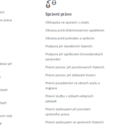
ech
Správní právo
ho práva
Obhajoba ve sporech s úřady
Obrana proti diskriminačním opatřením
Obrana proti pokutám a sankcím
Podpora při stavebních řízeních
Podpora při zajišťování živnostenských
oprávnění
raví při
Právní pomoc při povolovacích řízeních
Právní pomoc při získávání licencí
h
Právní poradenství ve věcech azylu a
migrace
lasti
Právní služby v oblasti veřejných
zakázek
lasti
Právní zastoupení při porušení
správního práva
ch rizik
Právní zastoupení ve správních řízeních
ZP