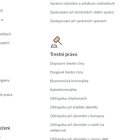
Správní odvolání a přezkum rozhodnutí
ZP
Zastoupení při kontrolách státní správy
 o
Zastupování při správních sporech
uditech
razech
Trestní právo
Dopravní trestní činy
Drogové trestní činy
ygieny
Ekonomická kriminalita
Kyberkriminalita
ti práce
Obhajoba mladistvých
Obhajoba při krádeži identity
Obhajoba při obvinění z korupce
Obhajoba při obvinění z násilí na
ečení
veřejnosti
o
Obhajoba při obvinění z únosu dětí