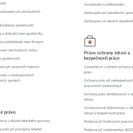
osti
Vyvlastnění a odškodnění
zastoupení při obchodních
Zastoupení při stavebních spor
h
Zastoupení ve věcech stavební
turalizace společnosti
 a dohody mezi společníky
í pohledávek mezi firmami
ování obchodních smluv
Právo ochrany zdraví a
bezpečnosti práce
í společnosti
ení při správních řízeních
Compliance v oblasti ochrany zd
práci
vání v mezinárodních
ních sporech
Ochrana práv při nebezpečnýc
pracovních podmínkách
Ochrana práv zaměstnanců v ob
zdraví
Ochrana proti diskriminaci v ob
ké právo
zdraví a bezpečnosti práce
nce v oblasti leteckého provozu
Podpora při hodnocení pracovní
 práv při pronájmu letadel
Podpora při implementaci BO