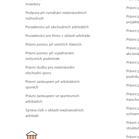
investory
Právní p
Podpora při vymáhání mezinárodních
Právní 
rozhodnutí
projekt
Poradenství při obchodních arbitrážích
Právní 
Poradenství pro firmy v oblasti arbitráže
Právní 
Právní pomoc při smírčích řízeních
Právní 
Právní pomoc při vyjednávání
akcioná
smluvních podmínek
Právní 
Právní služby pro mezinárodní
Právní 
obchodní spory
podnik
Právní zastoupení při arbitrážních
Právní 
sporech
Právní p
Právní zastoupení ve sportovních
franchi
arbitrážích
Právní p
Správa rizik v oblasti mezinárodních
ochran
arbitráží
Právní 
struktu
Právní z