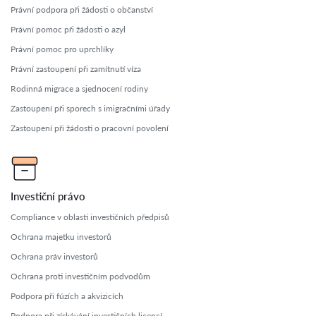
Právní podpora při žádosti o občanství
Právní pomoc při žádosti o azyl
Právní pomoc pro uprchlíky
Právní zastoupení při zamítnutí víza
Rodinná migrace a sjednocení rodiny
Zastoupení při sporech s imigračními úřady
Zastoupení při žádosti o pracovní povolení
Investiční právo
Compliance v oblasti investičních předpisů
Ochrana majetku investorů
Ochrana práv investorů
Ochrana proti investičním podvodům
Podpora při fúzích a akvizicích
Podpora při získávání investičních licencí