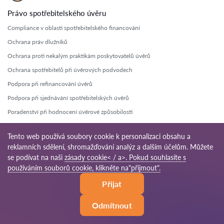
Právo spotřebitelského úvěru
Compliance v oblasti spotřebitelského financování
Ochrana práv dlužníků
Ochrana proti nekalým praktikám poskytovatelů úvěrů
Ochrana spotřebitelů při úvěrových podvodech
Podpora při refinancování úvěrů
Podpora při sjednávání spotřebitelských úvěrů
Poradenství při hodnocení úvěrové způsobilosti
Poradenství v oblasti úrokových sazeb
Tento web používá soubory cookie k personalizaci obsahu a
Právní pomoc při nesplacených pohledávkách
reklamních sdělení, shromažďování analýz a dalším účelům. Můžete
Právní pomoc při vymáhání dluhů
se podívat na naši
zásady cookie< / a>. Pokud souhlasíte s
používáním souborů cookie, klikněte na"přijmout".
Právní služby pro poskytovatele úvěrů
Právní zastoupení při sporech o úvěry
Přijat
Právní zastoupení v otázkách smluvních podmínek
Odmítnout
Správa rizik v oblasti spotřebitelského úvěru