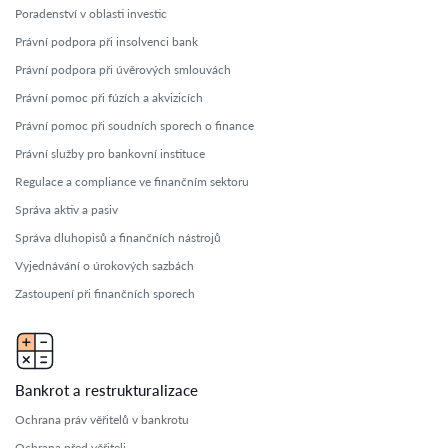
Poradenství v oblasti investic
Právní podpora při insolvenci bank
Právní podpora při úvěrových smlouvách
Právní pomoc při fúzích a akvizicích
Právní pomoc při soudních sporech o finance
Právní služby pro bankovní instituce
Regulace a compliance ve finančním sektoru
Správa aktiv a pasiv
Správa dluhopisů a finančních nástrojů
Vyjednávání o úrokových sazbách
Zastoupení při finančních sporech
Bankrot a restrukturalizace
Ochrana práv věřitelů v bankrotu
Ochrana před věřiteli