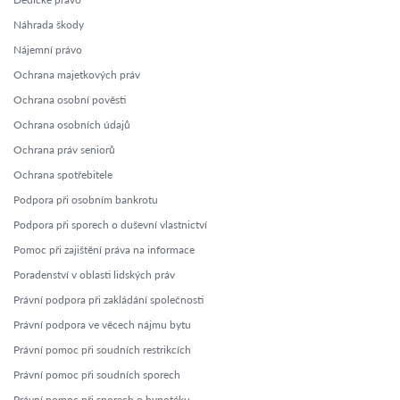
Náhrada škody
Nájemní právo
Ochrana majetkových práv
Ochrana osobní pověsti
Ochrana osobních údajů
Ochrana práv seniorů
Ochrana spotřebitele
Podpora při osobním bankrotu
Podpora při sporech o duševní vlastnictví
Pomoc při zajištění práva na informace
Poradenství v oblasti lidských práv
Právní podpora při zakládání společnosti
Právní podpora ve věcech nájmu bytu
Právní pomoc při soudních restrikcích
Právní pomoc při soudních sporech
Právní pomoc při sporech o hypotéku