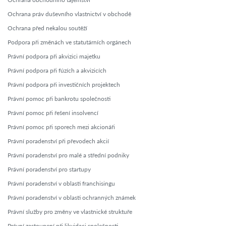
Ochrana práv duševního vlastnictví v obchodě
Ochrana před nekalou soutěží
Podpora při změnách ve statutárních orgánech
Právní podpora při akvizici majetku
Právní podpora při fúzích a akvizicích
Právní podpora při investičních projektech
Právní pomoc při bankrotu společnosti
Právní pomoc při řešení insolvencí
Právní pomoc při sporech mezi akcionáři
Právní poradenství při převodech akcií
Právní poradenství pro malé a střední podniky
Právní poradenství pro startupy
Právní poradenství v oblasti franchisingu
Právní poradenství v oblasti ochranných známek
Právní služby pro změny ve vlastnické struktuře
Právní zastoupení při likvidaci společnosti