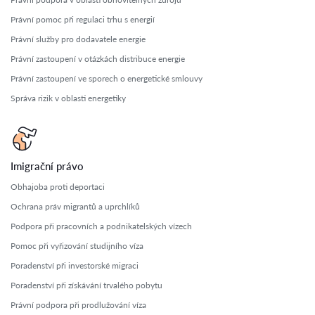
Právní pomoc při regulaci trhu s energií
Právní služby pro dodavatele energie
Právní zastoupení v otázkách distribuce energie
Právní zastoupení ve sporech o energetické smlouvy
Správa rizik v oblasti energetiky
Imigrační právo
Obhajoba proti deportaci
Ochrana práv migrantů a uprchlíků
Podpora při pracovních a podnikatelských vízech
Pomoc při vyřizování studijního víza
Poradenství při investorské migraci
Poradenství při získávání trvalého pobytu
Právní podpora při prodlužování víza