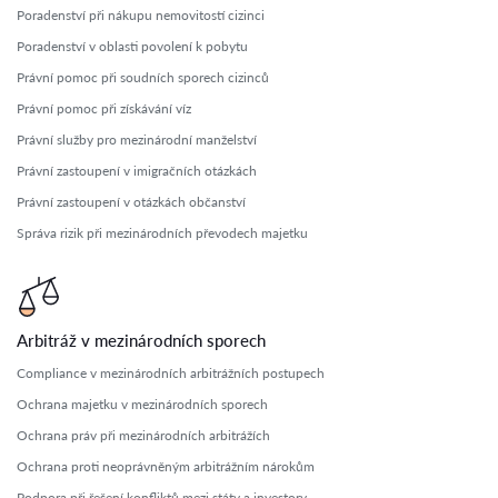
Poradenství při nákupu nemovitostí cizinci
Poradenství v oblasti povolení k pobytu
Právní pomoc při soudních sporech cizinců
Právní pomoc při získávání víz
Právní služby pro mezinárodní manželství
Právní zastoupení v imigračních otázkách
Právní zastoupení v otázkách občanství
Správa rizik při mezinárodních převodech majetku
Arbitráž v mezinárodních sporech
Compliance v mezinárodních arbitrážních postupech
Ochrana majetku v mezinárodních sporech
Ochrana práv při mezinárodních arbitrážích
Ochrana proti neoprávněným arbitrážním nárokům
Podpora při řešení konfliktů mezi státy a investory