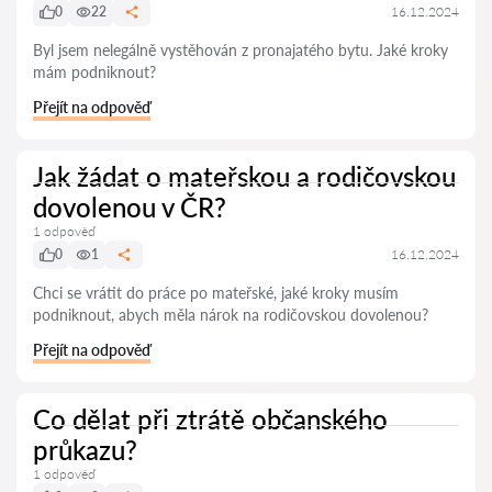
0
22
16.12.2024
Byl jsem nelegálně vystěhován z pronajatého bytu. Jaké kroky
mám podniknout?
Přejít na odpověď
Jak žádat o mateřskou a rodičovskou
dovolenou v ČR?
1 odpověď
0
1
16.12.2024
Chci se vrátit do práce po mateřské, jaké kroky musím
podniknout, abych měla nárok na rodičovskou dovolenou?
Přejít na odpověď
Co dělat při ztrátě občanského
průkazu?
1 odpověď