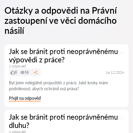
Otázky a odpovědi na Právní
zastoupení ve věci domácího
násilí
Jak se bránit proti neoprávněnému
výpovědi z práce?
1 odpověď
0
16
16.12.2024
Byl jsem nelegálně propuštěn z práce. Jaké kroky mám
podniknout, abych ochránil svá práva?
Přejít na odpověď
Jak se bránit proti neoprávněnému
dluhu?
1 odpověď