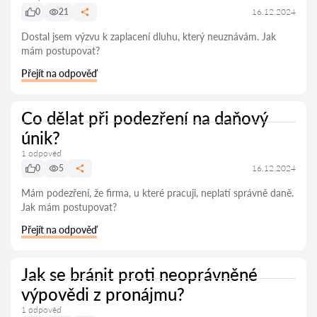
0
21
16.12.2024
Dostal jsem výzvu k zaplacení dluhu, který neuznávám. Jak
mám postupovat?
Přejít na odpověď
Co dělat při podezření na daňový
únik?
1 odpověď
0
5
16.12.2024
Mám podezření, že firma, u které pracuji, neplatí správně daně.
Jak mám postupovat?
Přejít na odpověď
Jak se bránit proti neoprávněné
výpovědi z pronájmu?
1 odpověď