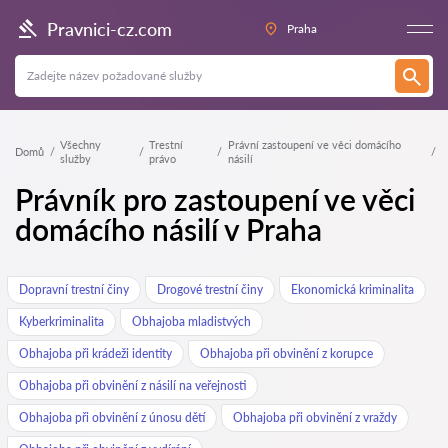
Pravnici-cz.com
Praha
Všechny
Trestní
Právní zastoupení ve věci domácího
Domů
služby
právo
násilí
Právník pro zastoupení ve věci
domácího násilí v Praha
Dopravní trestní činy
Drogové trestní činy
Ekonomická kriminalita
Kyberkriminalita
Obhajoba mladistvých
Obhajoba při krádeži identity
Obhajoba při obvinění z korupce
Obhajoba při obvinění z násilí na veřejnosti
Obhajoba při obvinění z únosu dětí
Obhajoba při obvinění z vraždy