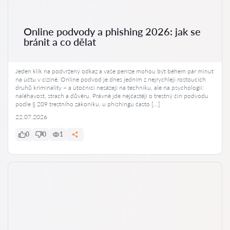
Online podvody a phishing 2026: jak se
bránit a co dělat
Jeden klik na podvržený odkaz a vaše peníze mohou být během pár minut
na účtu v cizině. Online podvod je dnes jedním z nejrychleji rostoucích
druhů kriminality – a útočníci nesázejí na techniku, ale na psychologii:
naléhavost, strach a důvěru. Právně jde nejčastěji o trestný čin podvodu
podle § 209 trestního zákoníku, u phishingu často […]
22.07.2026
0
0
1