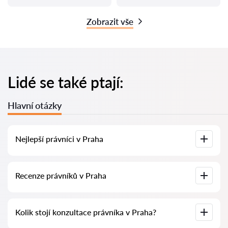
Zobrazit vše
Lidé se také ptají:
Hlavní otázky
Nejlepší právníci v Praha
U nás najdete seznam nejlepších právníků v Praha s
Recenze právníků v Praha
kompletními informacemi. Ceny, recenze, telefonní číslo a
adresa.
Na naší službě najdete skutečné recenze právníků,
Kolik stojí konzultace právníka v Praha?
neodstraňujeme negativní recenze a není možné je uměle
navýšit.