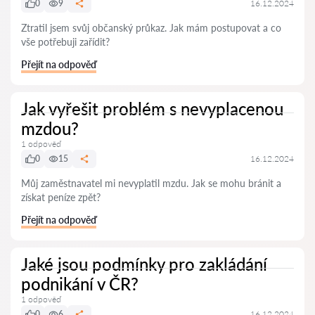
0
9
16.12.2024
Ztratil jsem svůj občanský průkaz. Jak mám postupovat a co
vše potřebuji zařídit?
Přejít na odpověď
Jak vyřešit problém s nevyplacenou
mzdou?
1 odpověď
0
15
16.12.2024
Můj zaměstnavatel mi nevyplatil mzdu. Jak se mohu bránit a
získat peníze zpět?
Přejít na odpověď
Jaké jsou podmínky pro zakládání
podnikání v ČR?
1 odpověď
0
6
16.12.2024