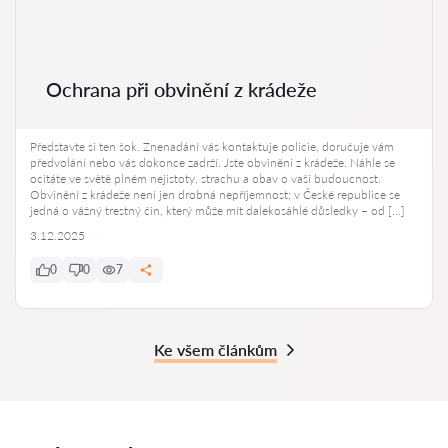
Ochrana při obvinění z krádeže
Představte si ten šok. Znenadání vás kontaktuje policie, doručuje vám
předvolání nebo vás dokonce zadrží. Jste obviněni z krádeže. Náhle se
ocitáte ve světě plném nejistoty, strachu a obav o vaši budoucnost.
Obvinění z krádeže není jen drobná nepříjemnost; v České republice se
jedná o vážný trestný čin, který může mít dalekosáhlé důsledky – od […]
3.12.2025
0
0
7
Ke všem článkům