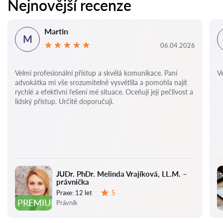
Nejnovější recenze
Martin
M
06.04.2026
Velmi profesionální přístup a skvělá komunikace. Paní
Ve
advokátka mi vše srozumitelně vysvětlila a pomohla najít
rychlé a efektivní řešení mé situace. Oceňuji její pečlivost a
lidský přístup. Určitě doporučuji.
JUDr. PhDr. Melinda Vrajíková, LL.M. –
právnička
Praxe:
12 let
5
Hodnocení:
PREMIUM
Právník