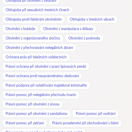
Obhajoba při obvinění z vydírání
Obhajoba při sexuálních trestních činech
Obhajoba proti falešným obviněním
Obhajoba v trestních věcech
Obvinění z krádeže
Obvinění z manipulace s důkazy
Obvinění z organizovaného zločinu
Obvinění z podvodu
Obvinění z přechovávání nelegálních zbraní
Ochrana práv při falešných svědectvích
Právní ochrana při obvinění z praní špinavých peněz
Právní ochrana proti neoprávněnému sledování
Právní podpora při vyšetřování majetkové kriminality
Právní pomoc při nelegálním přechodu hranic
Právní pomoc při obvinění z únosu
Právní pomoc při obvinění z vandalismu
Právní pomoc při vydírání
Právní pomoc při zatčení
Právní poradenství při obchodování s lidmi