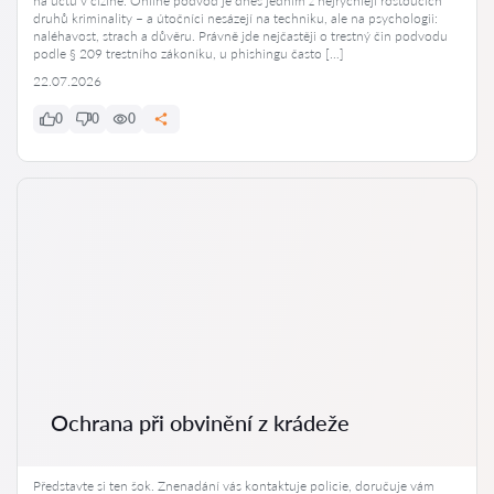
na účtu v cizině. Online podvod je dnes jedním z nejrychleji rostoucích
druhů kriminality – a útočníci nesázejí na techniku, ale na psychologii:
naléhavost, strach a důvěru. Právně jde nejčastěji o trestný čin podvodu
podle § 209 trestního zákoníku, u phishingu často […]
22.07.2026
0
0
0
Ochrana při obvinění z krádeže
Představte si ten šok. Znenadání vás kontaktuje policie, doručuje vám