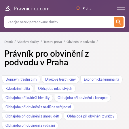
Pravnici-cz.com
Praha
Domů
Všechny služby
Trestní právo
Obvinění z podvodu
Právník pro obvinění z
podvodu v Praha
Dopravní trestní činy
Drogové trestní činy
Ekonomická kriminalita
Kyberkriminalita
Obhajoba mladistvých
Obhajoba při krádeži identity
Obhajoba při obvinění z korupce
Obhajoba při obvinění z násilí na veřejnosti
Obhajoba při obvinění z únosu dětí
Obhajoba při obvinění z vraždy
Obhajoba při obvinění z vydírání