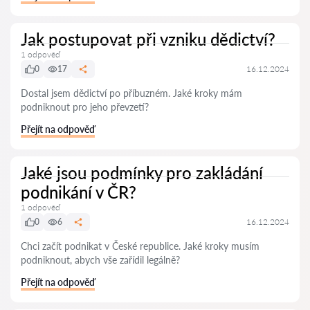
Jak postupovat při vzniku dědictví?
1 odpověď
0
17
16.12.2024
Dostal jsem dědictví po příbuzném. Jaké kroky mám
podniknout pro jeho převzetí?
Přejít na odpověď
Jaké jsou podmínky pro zakládání
podnikání v ČR?
1 odpověď
0
6
16.12.2024
Chci začít podnikat v České republice. Jaké kroky musím
podniknout, abych vše zařídil legálně?
Přejít na odpověď