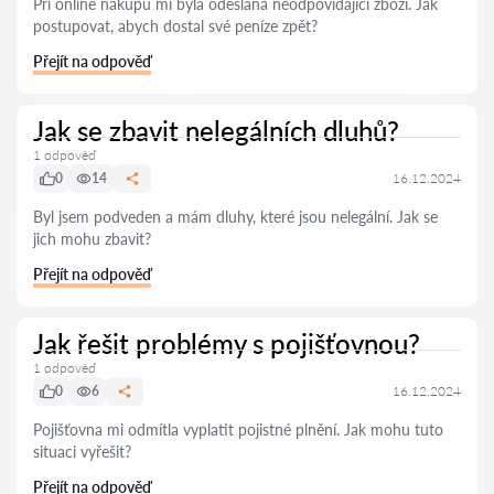
Při online nákupu mi byla odeslána neodpovídající zboží. Jak
postupovat, abych dostal své peníze zpět?
Přejít na odpověď
Jak se zbavit nelegálních dluhů?
1 odpověď
0
14
16.12.2024
Byl jsem podveden a mám dluhy, které jsou nelegální. Jak se
jich mohu zbavit?
Přejít na odpověď
Jak řešit problémy s pojišťovnou?
1 odpověď
0
6
16.12.2024
Pojišťovna mi odmítla vyplatit pojistné plnění. Jak mohu tuto
situaci vyřešit?
Přejít na odpověď