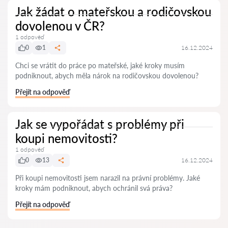
Jak žádat o mateřskou a rodičovskou
dovolenou v ČR?
1 odpověď
0
1
16.12.2024
Chci se vrátit do práce po mateřské, jaké kroky musím
podniknout, abych měla nárok na rodičovskou dovolenou?
Přejít na odpověď
Jak se vypořádat s problémy při
koupi nemovitosti?
1 odpověď
0
13
16.12.2024
Při koupi nemovitosti jsem narazil na právní problémy. Jaké
kroky mám podniknout, abych ochránil svá práva?
Přejít na odpověď