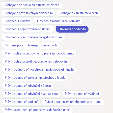
Obhajoba při sexuálních trestních činech
Obhajoba proti falešným obviněním
Obhajoba v trestních věcech
Obvinění z krádeže
Obvinění z manipulace s důkazy
Obvinění z organizovaného zločinu
Obvinění z podvodu
Obvinění z přechovávání nelegálních zbraní
Ochrana práv při falešných svědectvích
Právní ochrana při obvinění z praní špinavých peněz
Právní ochrana proti neoprávněnému sledování
Právní podpora při vyšetřování majetkové kriminality
Právní pomoc při nelegálním přechodu hranic
Právní pomoc při obvinění z únosu
Právní pomoc při obvinění z vandalismu
Právní pomoc při vydírání
Právní pomoc při zatčení
Právní poradenství při obchodování s lidmi
Právní zastoupení při podezření z daňových úniků