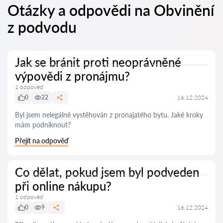
Otázky a odpovědi na Obvinění
z podvodu
Jak se bránit proti neoprávněné
výpovědi z pronájmu?
1 odpověď
0
22
16.12.2024
Byl jsem nelegálně vystěhován z pronajatého bytu. Jaké kroky
mám podniknout?
Přejít na odpověď
Co dělat, pokud jsem byl podveden
při online nákupu?
1 odpověď
0
9
16.12.2024