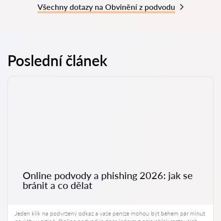
Všechny dotazy na Obvinění z podvodu
Poslední článek
Online podvody a phishing 2026: jak se
bránit a co dělat
Jeden klik na podvržený odkaz a vaše peníze mohou být během pár minut