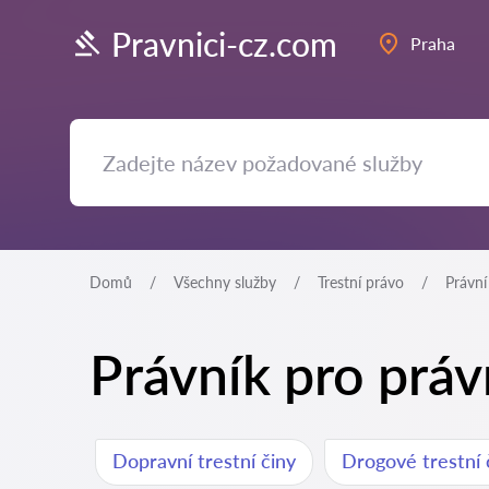
Pravnici-cz.com
Praha
Domů
Všechny služby
Trestní právo
Právní
Právník pro práv
Dopravní trestní činy
Drogové trestní 