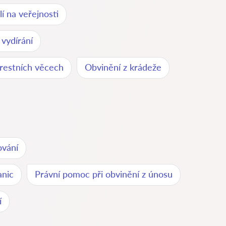
lí na veřejnosti
 vydírání
restních věcech
Obvinění z krádeže
ování
anic
Právní pomoc při obvinění z únosu
í