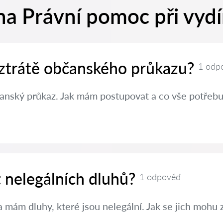
a Právní pomoc při vydí
 ztrátě občanského průkazu?
1 odp
čanský průkaz. Jak mám postupovat a co vše potřebuj
t nelegálních dluhů?
1 odpověď
 mám dluhy, které jsou nelegální. Jak se jich mohu 