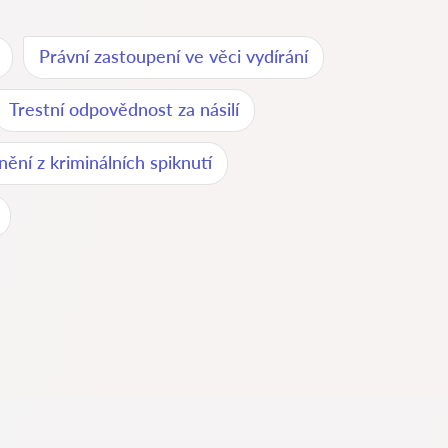
Právní zastoupení ve věci vydírání
Trestní odpovědnost za násilí
nění z kriminálních spiknutí