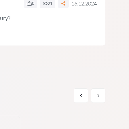
16.12.2024
0
21
tury?