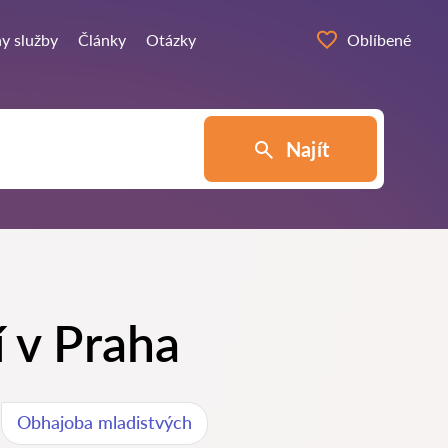
y služby
Články
Otázky
Oblíbené
Najít
í v Praha
Obhajoba mladistvých