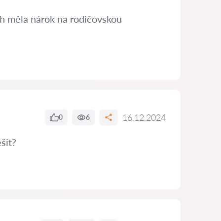
ch měla nárok na rodičovskou
16.12.2024
0
6
šit?