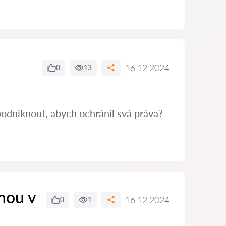
16.12.2024
0
13
podniknout, abych ochránil svá práva?
nou v
16.12.2024
0
1