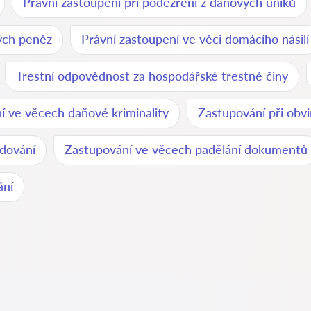
Právní zastoupení při podezření z daňových úniků
vých peněz
Právní zastoupení ve věci domácího násilí
Trestní odpovědnost za hospodářské trestné činy
í ve věcech daňové kriminality
Zastupování při obvi
odování
Zastupování ve věcech padělání dokumentů
ání