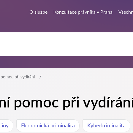
O službě
Konzultace právníka v Praha
Všechn
 pomoc při vydírání
ní pomoc při vydírán
činy
Ekonomická kriminalita
Kyberkriminalita