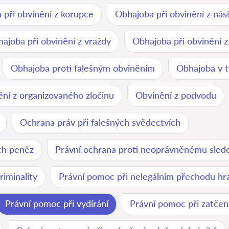
 při obvinění z korupce
Obhajoba při obvinění z nási
ajoba při obvinění z vraždy
Obhajoba při obvinění z
Obhajoba proti falešným obviněním
Obhajoba v t
ní z organizovaného zločinu
Obvinění z podvodu
Ochrana práv při falešných svědectvích
ých peněz
Právní ochrana proti neoprávněnému sled
riminality
Právní pomoc při nelegálním přechodu hr
Právní pomoc při vydírání
Právní pomoc při zatčen