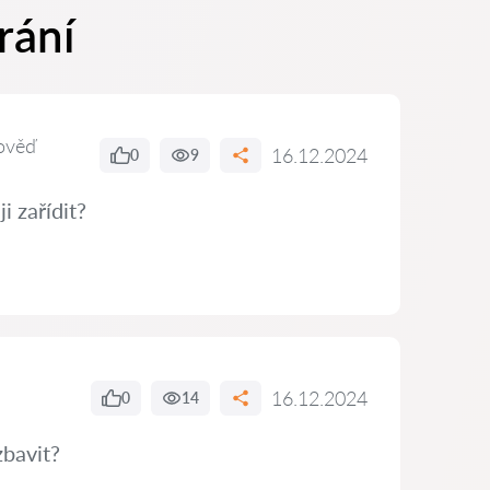
rání
ověď
16.12.2024
0
9
i zařídit?
16.12.2024
0
14
zbavit?