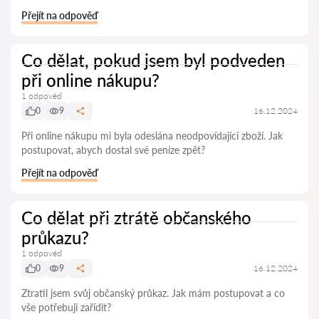
Přejít na odpověď
Co dělat, pokud jsem byl podveden
při online nákupu?
1 odpověď
0
9
16.12.2024
Při online nákupu mi byla odeslána neodpovídající zboží. Jak
postupovat, abych dostal své peníze zpět?
Přejít na odpověď
Co dělat při ztrátě občanského
průkazu?
1 odpověď
0
9
16.12.2024
Ztratil jsem svůj občanský průkaz. Jak mám postupovat a co
vše potřebuji zařídit?