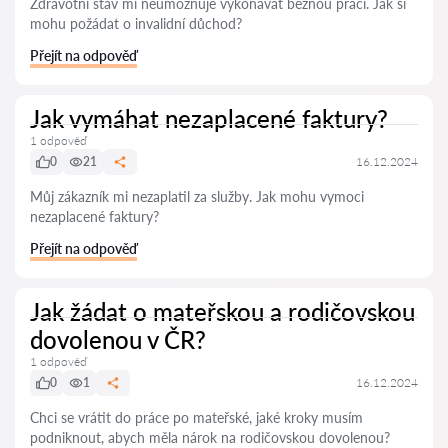
Zdravotní stav mi neumožňuje vykonávat běžnou práci. Jak si
mohu požádat o invalidní důchod?
Přejít na odpověď
Jak vymáhat nezaplacené faktury?
1 odpověď
0
21
16.12.2024
Můj zákazník mi nezaplatil za služby. Jak mohu vymoci
nezaplacené faktury?
Přejít na odpověď
Jak žádat o mateřskou a rodičovskou
dovolenou v ČR?
1 odpověď
0
1
16.12.2024
Chci se vrátit do práce po mateřské, jaké kroky musím
podniknout, abych měla nárok na rodičovskou dovolenou?