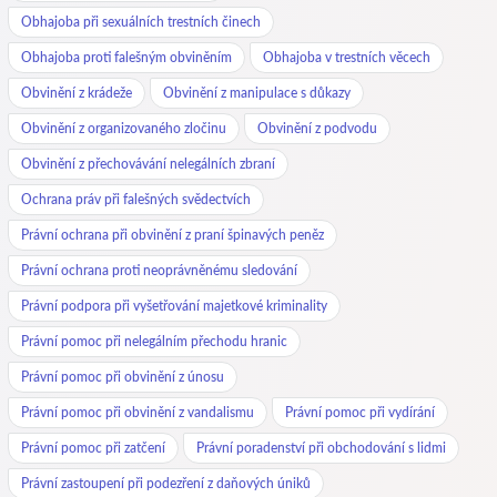
Obhajoba při sexuálních trestních činech
Obhajoba proti falešným obviněním
Obhajoba v trestních věcech
Obvinění z krádeže
Obvinění z manipulace s důkazy
Obvinění z organizovaného zločinu
Obvinění z podvodu
Obvinění z přechovávání nelegálních zbraní
Ochrana práv při falešných svědectvích
Právní ochrana při obvinění z praní špinavých peněz
Právní ochrana proti neoprávněnému sledování
Právní podpora při vyšetřování majetkové kriminality
Právní pomoc při nelegálním přechodu hranic
Právní pomoc při obvinění z únosu
Právní pomoc při obvinění z vandalismu
Právní pomoc při vydírání
Právní pomoc při zatčení
Právní poradenství při obchodování s lidmi
Právní zastoupení při podezření z daňových úniků