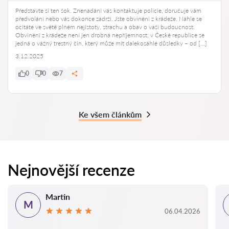
Představte si ten šok. Znenadání vás kontaktuje policie, doručuje vám
předvolání nebo vás dokonce zadrží. Jste obviněni z krádeže. Náhle se
ocitáte ve světě plném nejistoty, strachu a obav o vaši budoucnost.
Obvinění z krádeže není jen drobná nepříjemnost; v České republice se
jedná o vážný trestný čin, který může mít dalekosáhlé důsledky – od […]
3.12.2025
0
0
7
Ke všem článkům
Nejnovější recenze
Martin
M
06.04.2026