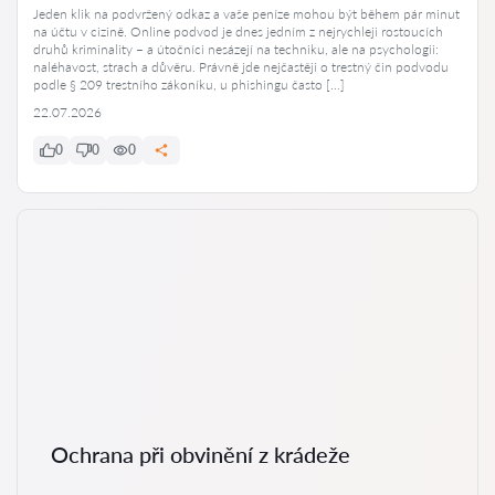
Jeden klik na podvržený odkaz a vaše peníze mohou být během pár minut
na účtu v cizině. Online podvod je dnes jedním z nejrychleji rostoucích
druhů kriminality – a útočníci nesázejí na techniku, ale na psychologii:
naléhavost, strach a důvěru. Právně jde nejčastěji o trestný čin podvodu
podle § 209 trestního zákoníku, u phishingu často […]
22.07.2026
0
0
0
Ochrana při obvinění z krádeže