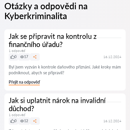
Otázky a odpovědi na
Kyberkriminalita
Jak se připravit na kontrolu z
finančního úřadu?
1 odpověď
0
17
16.12.2024
Byl jsem vyzván k kontrole daňového přiznání. Jaké kroky mám
podniknout, abych se připravil?
Přejít na odpověď
Jak si uplatnit nárok na invalidní
důchod?
1 odpověď
0
12
16.12.2024