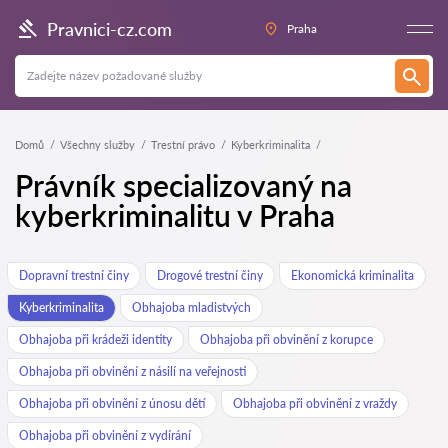
Pravnici-cz.com
Praha
Domů
Všechny služby
Trestní právo
Kyberkriminalita
Právník specializovaný na
kyberkriminalitu v Praha
Dopravní trestní činy
Drogové trestní činy
Ekonomická kriminalita
Kyberkriminalita
Obhajoba mladistvých
Obhajoba při krádeži identity
Obhajoba při obvinění z korupce
Obhajoba při obvinění z násilí na veřejnosti
Obhajoba při obvinění z únosu dětí
Obhajoba při obvinění z vraždy
Obhajoba při obvinění z vydírání