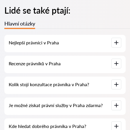
Lidé se také ptají:
Hlavní otázky
Nejlepší právníci v Praha
U nás najdete seznam nejlepších právníků v Praha s
Recenze právníků v Praha
kompletními informacemi. Ceny, recenze, telefonní číslo a
adresa.
Na naší službě najdete skutečné recenze právníků,
Kolik stojí konzultace právníka v Praha?
neodstraňujeme negativní recenze a není možné je uměle
navýšit.
Konzultace právníků v Praha začíná od 1400 CZK a výše
Je možné získat právní služby v Praha zdarma?
(ceny se mohou lišit podle složitosti otázky a formy
odpovědi).
Nejprve formulujte svou otázku jasně a stručně a zkuste ji
Kde hledat dobrého právníka v Praha?
položit. Pokud není složitá a lze na ni rychle odpovědět,