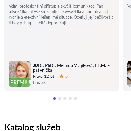
Velmi profesionální přístup a skvělá komunikace. Paní
Ve
advokátka mi vše srozumitelně vysvětlila a pomohla najít
rychlé a efektivní řešení mé situace. Oceňuji její pečlivost a
lidský přístup. Určitě doporučuji.
JUDr. PhDr. Melinda Vrajíková, LL.M. –
právnička
Praxe:
12 let
5
Hodnocení:
PREMIUM
Právník
Katalog služeb