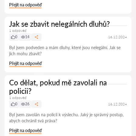
Přejít na odpověď
Jak se zbavit nelegálních dluhů?
1 odpověď
0
14
16.12.2024
Byl jsem podveden a mám dluhy, které jsou nelegální. Jak se
jich mohu zbavit?
Přejít na odpověď
Co dělat, pokud mě zavolali na
policii?
1 odpověď
0
26
16.12.2024
Byl jsem zavolán na policii k výslechu. Jaký je správný postup,
abych ochránil svá práva?
Přejít na odpověď