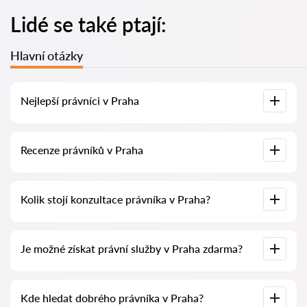
Lidé se také ptají:
Hlavní otázky
Nejlepší právníci v Praha
U nás najdete seznam nejlepších právníků v Praha s
Recenze právníků v Praha
kompletními informacemi. Ceny, recenze, telefonní číslo a
adresa.
Na naší službě najdete skutečné recenze právníků,
Kolik stojí konzultace právníka v Praha?
neodstraňujeme negativní recenze a není možné je uměle
navýšit.
Konzultace právníků v Praha začíná od 1400 CZK a výše
Je možné získat právní služby v Praha zdarma?
(ceny se mohou lišit podle složitosti otázky a formy
odpovědi).
Nejprve formulujte svou otázku jasně a stručně a zkuste ji
Kde hledat dobrého právníka v Praha?
položit. Pokud není složitá a lze na ni rychle odpovědět,