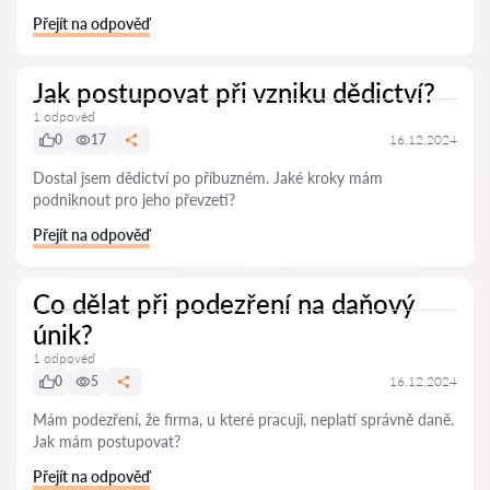
Přejít na odpověď
Jak postupovat při vzniku dědictví?
1 odpověď
0
17
16.12.2024
Dostal jsem dědictví po příbuzném. Jaké kroky mám
podniknout pro jeho převzetí?
Přejít na odpověď
Co dělat při podezření na daňový
únik?
1 odpověď
0
5
16.12.2024
Mám podezření, že firma, u které pracuji, neplatí správně daně.
Jak mám postupovat?
Přejít na odpověď