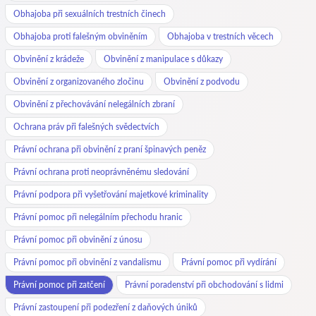
Obhajoba při sexuálních trestních činech
Obhajoba proti falešným obviněním
Obhajoba v trestních věcech
Obvinění z krádeže
Obvinění z manipulace s důkazy
Obvinění z organizovaného zločinu
Obvinění z podvodu
Obvinění z přechovávání nelegálních zbraní
Ochrana práv při falešných svědectvích
Právní ochrana při obvinění z praní špinavých peněz
Právní ochrana proti neoprávněnému sledování
Právní podpora při vyšetřování majetkové kriminality
Právní pomoc při nelegálním přechodu hranic
Právní pomoc při obvinění z únosu
Právní pomoc při obvinění z vandalismu
Právní pomoc při vydírání
Právní pomoc při zatčení
Právní poradenství při obchodování s lidmi
Právní zastoupení při podezření z daňových úniků