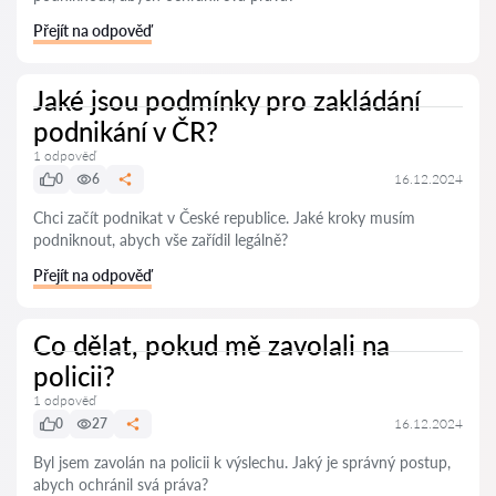
Přejít na odpověď
Jaké jsou podmínky pro zakládání
podnikání v ČR?
1 odpověď
0
6
16.12.2024
Chci začít podnikat v České republice. Jaké kroky musím
podniknout, abych vše zařídil legálně?
Přejít na odpověď
Co dělat, pokud mě zavolali na
policii?
1 odpověď
0
27
16.12.2024
Byl jsem zavolán na policii k výslechu. Jaký je správný postup,
abych ochránil svá práva?