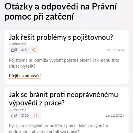
Otázky a odpovědi na Právní
pomoc při zatčení
Jak řešit problémy s pojišťovnou?
1 odpověď
0
6
16.12.2024
Pojišťovna mi odmítla vyplatit pojistné plnění. Jak mohu tuto
situaci vyřešit?
Přejít na odpověď
Jak se bránit proti neoprávněnému
výpovědi z práce?
1 odpověď
0
16
16.12.2024
Byl jsem nelegálně propuštěn z práce. Jaké kroky mám
podniknout, abych ochránil svá práva?