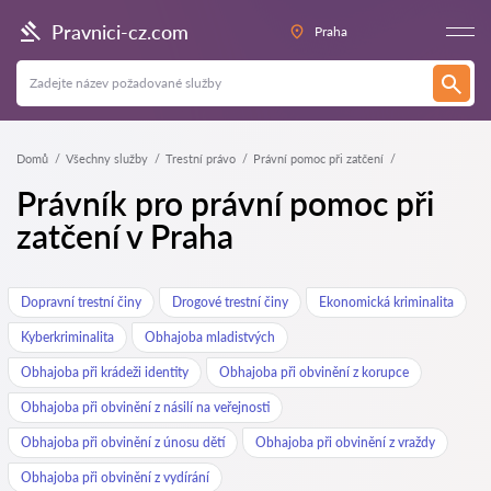
Pravnici-cz.com
Praha
Domů
Všechny služby
Trestní právo
Právní pomoc při zatčení
Právník pro právní pomoc při
zatčení v Praha
Dopravní trestní činy
Drogové trestní činy
Ekonomická kriminalita
Kyberkriminalita
Obhajoba mladistvých
Obhajoba při krádeži identity
Obhajoba při obvinění z korupce
Obhajoba při obvinění z násilí na veřejnosti
Obhajoba při obvinění z únosu dětí
Obhajoba při obvinění z vraždy
Obhajoba při obvinění z vydírání