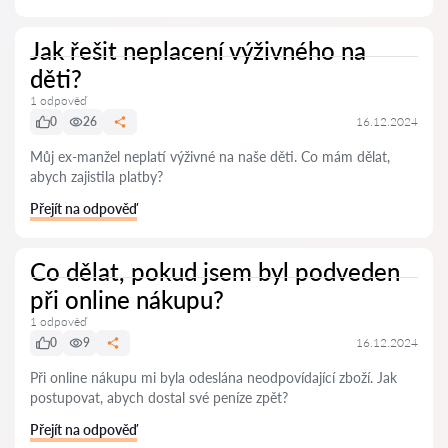
Jak řešit neplacení výživného na
děti?
1 odpověď
0
26
16.12.2024
Můj ex-manžel neplatí výživné na naše děti. Co mám dělat,
abych zajistila platby?
Přejít na odpověď
Co dělat, pokud jsem byl podveden
při online nákupu?
1 odpověď
0
9
16.12.2024
Při online nákupu mi byla odeslána neodpovídající zboží. Jak
postupovat, abych dostal své peníze zpět?
Přejít na odpověď