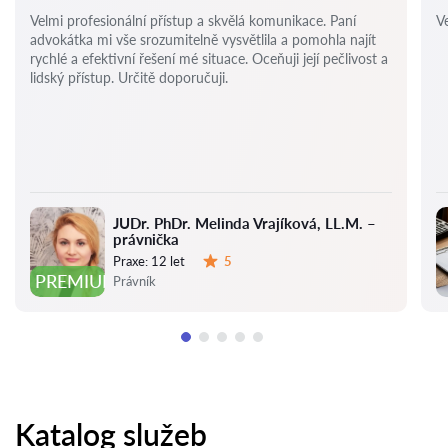
Velmi profesionální přístup a skvělá komunikace. Paní
Ve
advokátka mi vše srozumitelně vysvětlila a pomohla najít
rychlé a efektivní řešení mé situace. Oceňuji její pečlivost a
lidský přístup. Určitě doporučuji.
JUDr. PhDr. Melinda Vrajíková, LL.M. –
právnička
Praxe:
12 let
5
Hodnocení:
PREMIUM
Právník
Katalog služeb