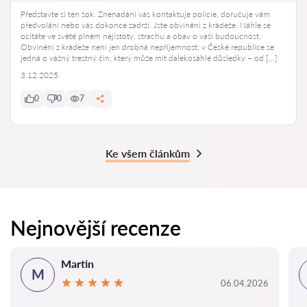
Představte si ten šok. Znenadání vás kontaktuje policie, doručuje vám
předvolání nebo vás dokonce zadrží. Jste obviněni z krádeže. Náhle se
ocitáte ve světě plném nejistoty, strachu a obav o vaši budoucnost.
Obvinění z krádeže není jen drobná nepříjemnost; v České republice se
jedná o vážný trestný čin, který může mít dalekosáhlé důsledky – od […]
3.12.2025
0
0
7
Ke všem článkům
Nejnovější recenze
Martin
M
06.04.2026