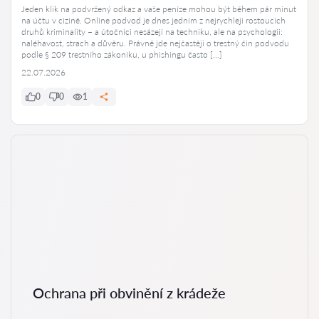
Jeden klik na podvržený odkaz a vaše peníze mohou být během pár minut
na účtu v cizině. Online podvod je dnes jedním z nejrychleji rostoucích
druhů kriminality – a útočníci nesázejí na techniku, ale na psychologii:
naléhavost, strach a důvěru. Právně jde nejčastěji o trestný čin podvodu
podle § 209 trestního zákoníku, u phishingu často […]
22.07.2026
0
0
1
Ochrana při obvinění z krádeže