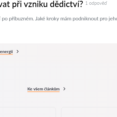
at při vzniku dědictví?
1 odpověď
í po příbuzném. Jaké kroky mám podniknout pro jeh
energií
Ke všem článkům