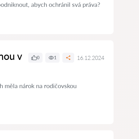
podniknout, abych ochránil svá práva?
nou v
16.12.2024
0
1
ch měla nárok na rodičovskou