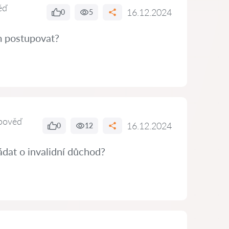
ěď
16.12.2024
0
5
ám postupovat?
pověď
16.12.2024
0
12
dat o invalidní důchod?