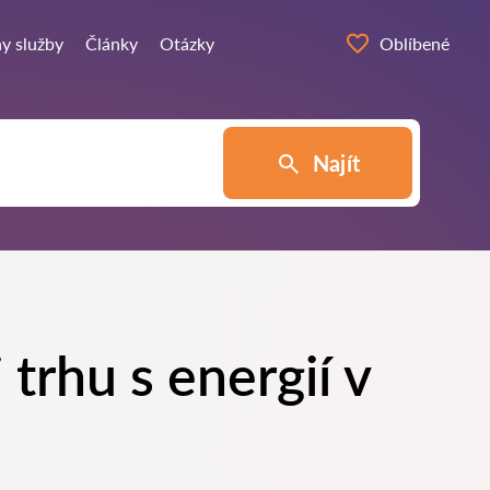
y služby
Články
Otázky
Oblíbené
Najít
trhu s energií v