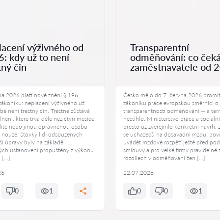
acení výživného od
Transparentní
: kdy už to není
odměňování: co ček
tný čin
zaměstnavatele od 
na 2026 platí nové znění § 196
Česko mělo do 7. června 2026 promí
 zákoníku: neplacení výživného už
zákoníku práce evropskou směrnici o
ě není trestný čin. Trestné zůstává
transparentnosti odměňování — a ter
lnění, které trvá déle než čtyři měsíce
nestihlo. Ministerstvo práce a sociáln
 dítě nebo jinou oprávněnou osobu
přesto už zveřejnilo konkrétní návrh: 
 nouze. Stovky lidí odsouzených
se uchazečů na dosavadní mzdu, pov
ší úpravy byly na základě
uvádět mzdové rozpětí ještě před po
ch ustanovení propuštěny z výkonu
smlouvy a pro velké firmy pravidelné 
o […]
rozdílech v odměňování žen […]
26
22.07.2026
0
1
0
0
1