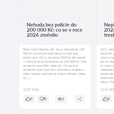
Nehoda bez policie do
Nepl
200 000 Kč: co se v roce
2026
ení
2026 změnilo
tres
malých
Řada řidičů dodnes věří, že po nehodě do 100
Od 1. led
000 Kč se policie volat nemusí a nad tuto
trestního
 mnoho
částku ano. Od 1. července 2025 to ale neplatí
samo o sob
— hranice se zdvojnásobila na 200 000 Kč. Kdo
jen to nep
ěje,
se starým pravidlem stále řídí, riskuje buď
a vystaví
it dítě
zbytečné volání policie k drobnému škrábanci,
nebezpečí
otě a
nebo naopak opomenutí ohlásit nehodu, která
podle star
anost.
to […]
přechodný
trestu. Pr
22.07.2026
22.07.20
0
0
1
0