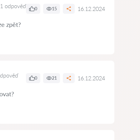
1 odpověď
16.12.2024
0
15
ze zpět?
odpověď
16.12.2024
0
21
ovat?