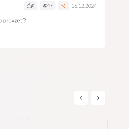
16.12.2024
0
17
o převzetí?