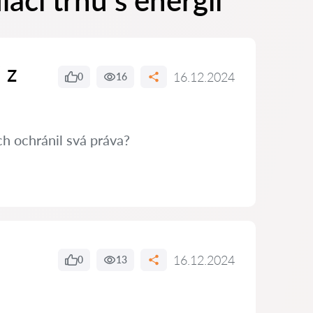
aci trhu s energií
 z
16.12.2024
0
16
h ochránil svá práva?
16.12.2024
0
13