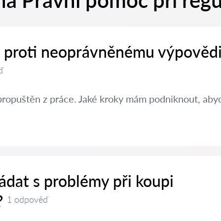
a Právní pomoc při regul
it proti neoprávněnému výpovědi
ď
propuštěn z práce. Jaké kroky mám podniknout, abyc
ádat s problémy při koupi
?
1 odpověď