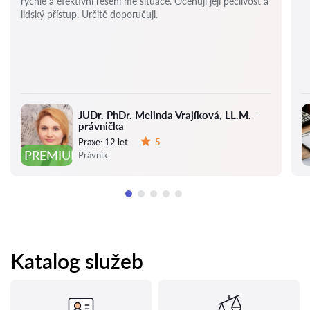
rychlé a efektivní řešení mé situace. Oceňuji její pečlivost a
lidský přístup. Určitě doporučuji.
JUDr. PhDr. Melinda Vrajíková, LL.M. –
právnička
Praxe:
12 let
5
Hodnocení:
PREMIUM
Právník
Katalog služeb