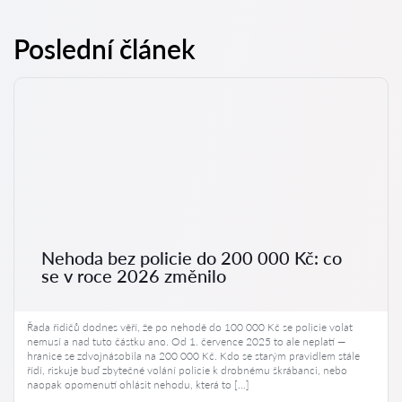
Poslední článek
Nehoda bez policie do 200 000 Kč: co
se v roce 2026 změnilo
Řada řidičů dodnes věří, že po nehodě do 100 000 Kč se policie volat
nemusí a nad tuto částku ano. Od 1. července 2025 to ale neplatí —
hranice se zdvojnásobila na 200 000 Kč. Kdo se starým pravidlem stále
řídí, riskuje buď zbytečné volání policie k drobnému škrábanci, nebo
naopak opomenutí ohlásit nehodu, která to […]