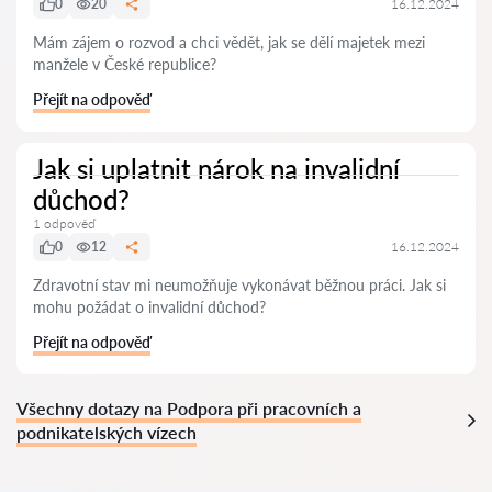
0
20
16.12.2024
Mám zájem o rozvod a chci vědět, jak se dělí majetek mezi
manžele v České republice?
Přejít na odpověď
Jak si uplatnit nárok na invalidní
důchod?
1 odpověď
0
12
16.12.2024
Zdravotní stav mi neumožňuje vykonávat běžnou práci. Jak si
mohu požádat o invalidní důchod?
Přejít na odpověď
Všechny dotazy na Podpora při pracovních a
podnikatelských vízech