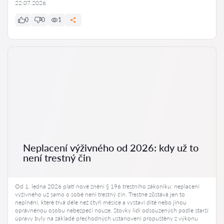
22.07.2026
0
0
1
Neplacení výživného od 2026: kdy už to
není trestný čin
Od 1. ledna 2026 platí nové znění § 196 trestního zákoníku: neplacení
výživného už samo o sobě není trestný čin. Trestné zůstává jen to
neplnění, které trvá déle než čtyři měsíce a vystaví dítě nebo jinou
oprávněnou osobu nebezpečí nouze. Stovky lidí odsouzených podle starší
úpravy byly na základě přechodných ustanovení propuštěny z výkonu