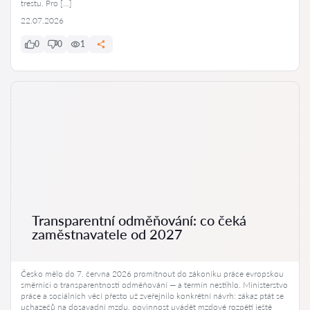
trestu. Pro […]
22.07.2026
0
0
1
Transparentní odměňování: co čeká
zaměstnavatele od 2027
Česko mělo do 7. června 2026 promítnout do zákoníku práce evropskou
směrnici o transparentnosti odměňování — a termín nestihlo. Ministerstvo
práce a sociálních věcí přesto už zveřejnilo konkrétní návrh: zákaz ptát se
uchazečů na dosavadní mzdu, povinnost uvádět mzdové rozpětí ještě