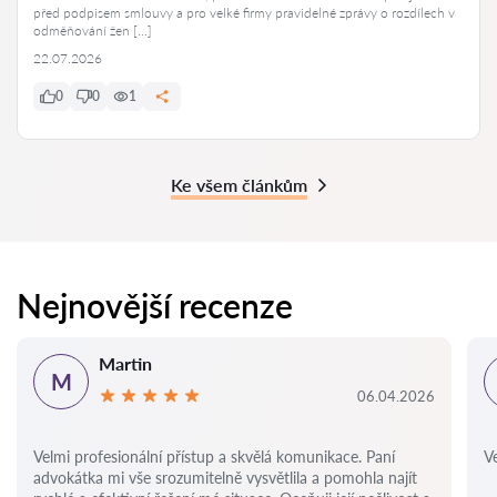
před podpisem smlouvy a pro velké firmy pravidelné zprávy o rozdílech v
odměňování žen […]
22.07.2026
0
0
1
Ke všem článkům
Nejnovější recenze
Martin
M
06.04.2026
Velmi profesionální přístup a skvělá komunikace. Paní
Ve
advokátka mi vše srozumitelně vysvětlila a pomohla najít