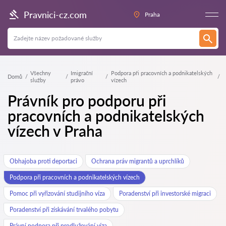
Pravnici-cz.com
Praha
Všechny
Imigrační
Podpora při pracovních a podnikatelských
Domů
služby
právo
vízech
Právník pro podporu při
pracovních a podnikatelských
vízech v Praha
Obhajoba proti deportaci
Ochrana práv migrantů a uprchlíků
Podpora při pracovních a podnikatelských vízech
Pomoc při vyřizování studijního víza
Poradenství při investorské migraci
Poradenství při získávání trvalého pobytu
Právní podpora při prodlužování víza