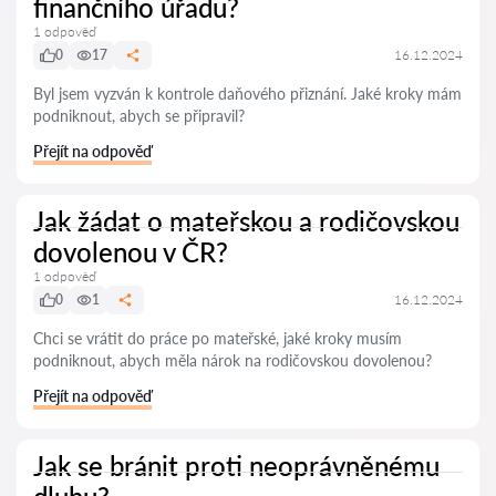
finančního úřadu?
1 odpověď
0
17
16.12.2024
Byl jsem vyzván k kontrole daňového přiznání. Jaké kroky mám
podniknout, abych se připravil?
Přejít na odpověď
Jak žádat o mateřskou a rodičovskou
dovolenou v ČR?
1 odpověď
0
1
16.12.2024
Chci se vrátit do práce po mateřské, jaké kroky musím
podniknout, abych měla nárok na rodičovskou dovolenou?
Přejít na odpověď
Jak se bránit proti neoprávněnému