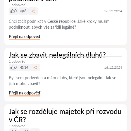
1 odpověď
0
6
16.12.2024
Chci začít podnikat v České republice. Jaké kroky musím
podniknout, abych vše zařídil legálně?
Přejít na odpověď
Jak se zbavit nelegálních dluhů?
1 odpověď
0
14
16.12.2024
Byl jsem podveden a mám dluhy, které jsou nelegální. Jak se
jich mohu zbavit?
Přejít na odpověď
Jak se rozděluje majetek při rozvodu
v ČR?
1 odpověď