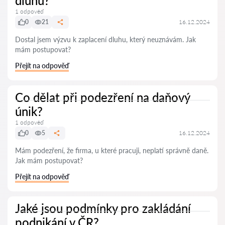
dluhu?
1 odpověď
0
21
16.12.2024
Dostal jsem výzvu k zaplacení dluhu, který neuznávám. Jak
mám postupovat?
Přejít na odpověď
Co dělat při podezření na daňový
únik?
1 odpověď
0
5
16.12.2024
Mám podezření, že firma, u které pracuji, neplatí správně daně.
Jak mám postupovat?
Přejít na odpověď
Jaké jsou podmínky pro zakládání
podnikání v ČR?