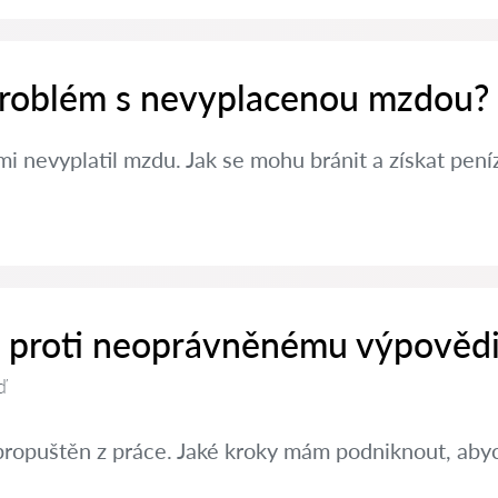
 problém s nevyplacenou mzdou?
i nevyplatil mzdu. Jak se mohu bránit a získat pení
it proti neoprávněnému výpovědi
ď
propuštěn z práce. Jaké kroky mám podniknout, abyc