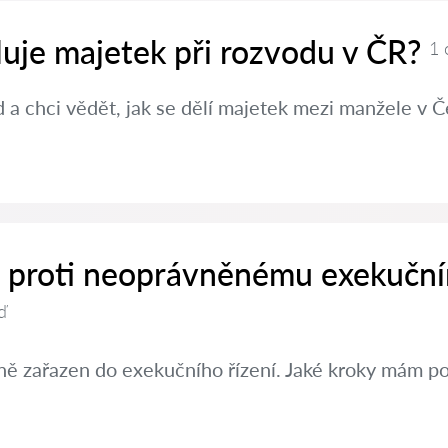
luje majetek při rozvodu v ČR?
1 
a chci vědět, jak se dělí majetek mezi manžele v Č
it proti neoprávněnému exekučn
ď
ě zařazen do exekučního řízení. Jaké kroky mám po