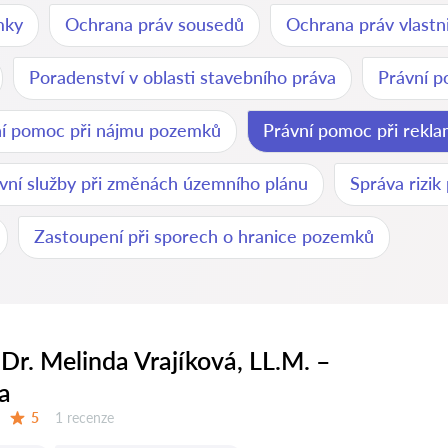
mky
Ochrana práv sousedů
Ochrana práv vlastn
Poradenství v oblasti stavebního práva
Právní p
ní pomoc při nájmu pozemků
Právní pomoc při rekla
vní služby při změnách územního plánu
Správa rizik
Zastoupení při sporech o hranice pozemků
Dr. Melinda Vrajíková, LL.M. –
a
Recenzí:
5
1 recenze
Hodnocení: