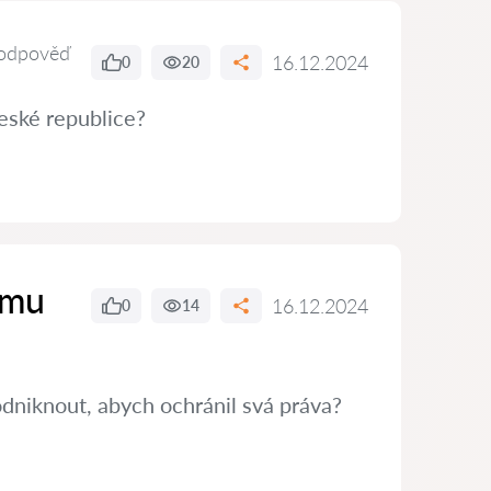
odpověď
16.12.2024
0
20
eské republice?
ímu
16.12.2024
0
14
dniknout, abych ochránil svá práva?