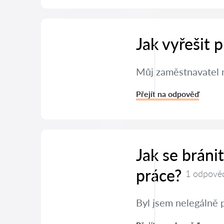
Jak vyřešit
Můj zaměstnavatel m
Přejít na odpověď
Jak se brán
práce?
1 odpově
Byl jsem nelegálně 