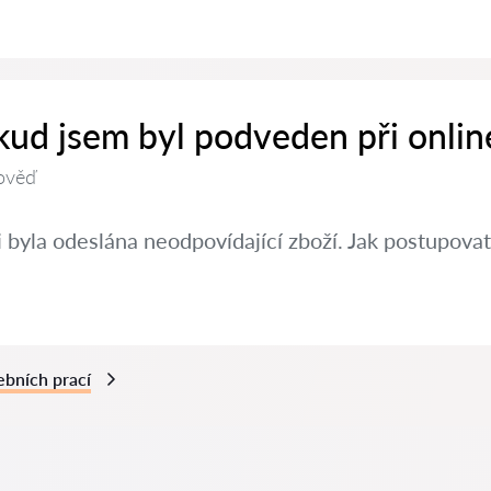
kud jsem byl podveden při onlin
ověď
 byla odeslána neodpovídající zboží. Jak postupovat
ebních prací