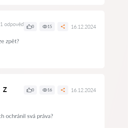
1 odpověď
16.12.2024
0
15
ze zpět?
 z
16.12.2024
0
16
h ochránil svá práva?