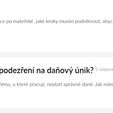
ráce po mateřské, jaké kroky musím podniknout, aby
 podezření na daňový únik?
1 odpov
irma, u které pracuji, neplatí správně daně. Jak m