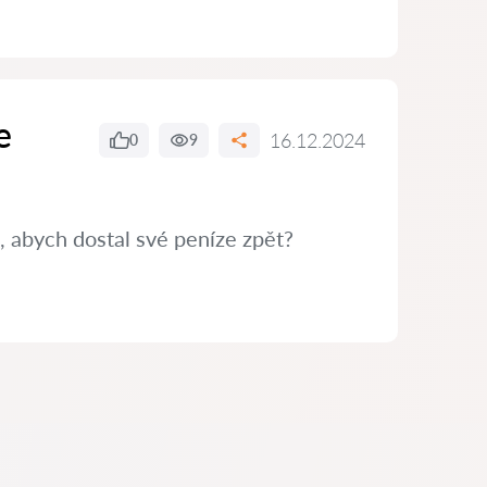
e
16.12.2024
0
9
, abych dostal své peníze zpět?