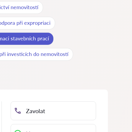
ictví nemovitostí
odpora při expropriaci
maci stavebních prací
 při investicích do nemovitostí
Zavolat