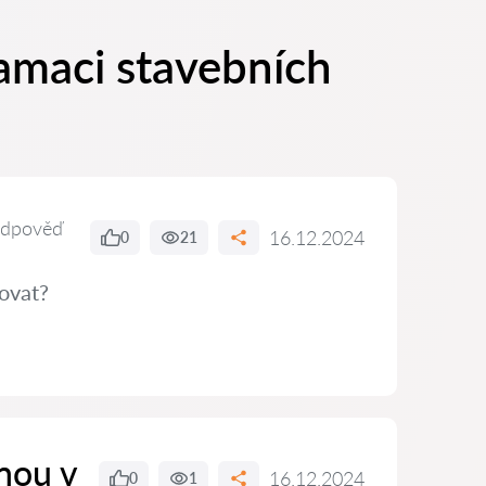
amaci stavebních
odpověď
16.12.2024
0
21
ovat?
nou v
16.12.2024
0
1