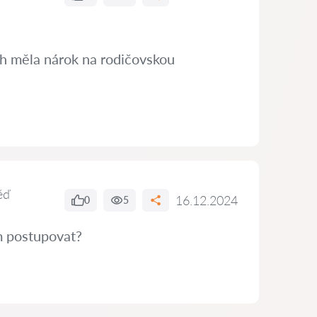
ch měla nárok na rodičovskou
ěď
16.12.2024
0
5
ám postupovat?