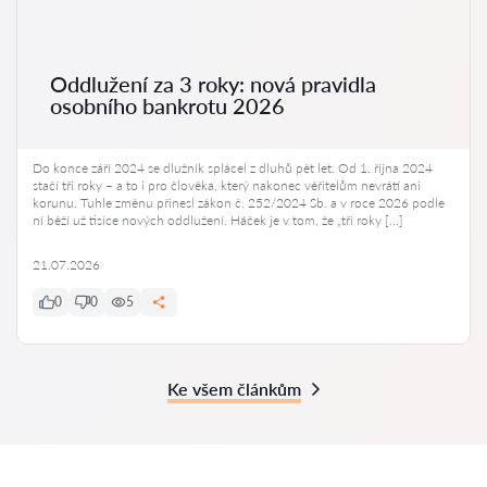
Oddlužení za 3 roky: nová pravidla
osobního bankrotu 2026
Do konce září 2024 se dlužník splácel z dluhů pět let. Od 1. října 2024
stačí tři roky – a to i pro člověka, který nakonec věřitelům nevrátí ani
korunu. Tuhle změnu přinesl zákon č. 252/2024 Sb. a v roce 2026 podle
ní běží už tisíce nových oddlužení. Háček je v tom, že „tři roky […]
21.07.2026
0
0
5
Ke všem článkům