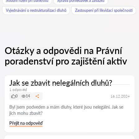
Soudní řízení při bankrotu
Správa pohledávek a závazků
Vyjednávání o restrukturalizaci dluhů
Zastoupení při likvidaci společnosti
Otázky a odpovědi na Právní
poradenství pro zajištění aktiv
Jak se zbavit nelegálních dluhů?
1 odpověď
0
14
16.12.2024
Byl jsem podveden a mám dluhy, které jsou nelegální. Jak se
jich mohu zbavit?
Přejít na odpověď