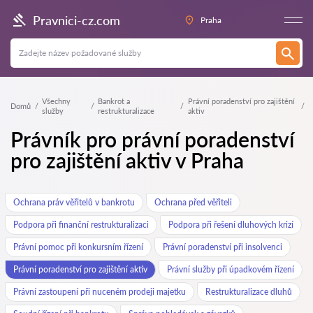
Pravnici-cz.com
Praha
Všechny
Bankrot a
Právní poradenství pro zajištění
Domů
služby
restrukturalizace
aktiv
Právník pro právní poradenství
pro zajištění aktiv v Praha
Ochrana práv věřitelů v bankrotu
Ochrana před věřiteli
Podpora při finanční restrukturalizaci
Podpora při řešení dluhových krizí
Právní pomoc při konkursním řízení
Právní poradenství při insolvenci
Právní poradenství pro zajištění aktiv
Právní služby při úpadkovém řízení
Právní zastoupení při nuceném prodeji majetku
Restrukturalizace dluhů