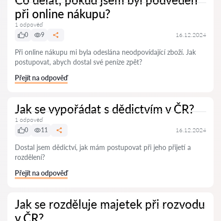
při online nákupu?
1 odpověď
0
9
16.12.2024
Při online nákupu mi byla odeslána neodpovídající zboží. Jak
postupovat, abych dostal své peníze zpět?
Přejít na odpověď
Jak se vypořádat s dědictvím v ČR?
1 odpověď
0
11
16.12.2024
Dostal jsem dědictví, jak mám postupovat při jeho přijetí a
rozdělení?
Přejít na odpověď
Jak se rozděluje majetek při rozvodu
v ČR?