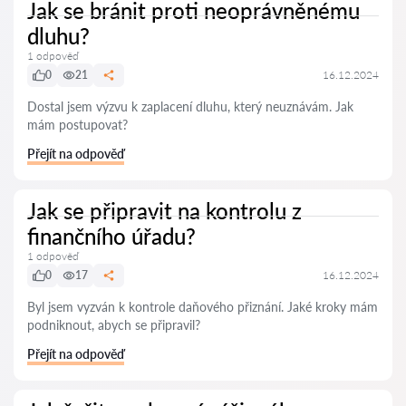
Jak se bránit proti neoprávněnému
dluhu?
1 odpověď
0
21
16.12.2024
Dostal jsem výzvu k zaplacení dluhu, který neuznávám. Jak
mám postupovat?
Přejít na odpověď
Jak se připravit na kontrolu z
finančního úřadu?
1 odpověď
0
17
16.12.2024
Byl jsem vyzván k kontrole daňového přiznání. Jaké kroky mám
podniknout, abych se připravil?
Přejít na odpověď