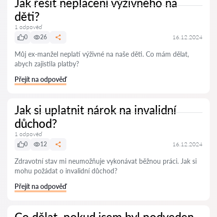
Jak řešit neplacení výživného na
děti?
1 odpověď
0
26
16.12.2024
Můj ex-manžel neplatí výživné na naše děti. Co mám dělat,
abych zajistila platby?
Přejít na odpověď
Jak si uplatnit nárok na invalidní
důchod?
1 odpověď
0
12
16.12.2024
Zdravotní stav mi neumožňuje vykonávat běžnou práci. Jak si
mohu požádat o invalidní důchod?
Přejít na odpověď
Co dělat, pokud jsem byl podveden