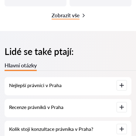
Zobrazit vše
Lidé se také ptají:
Hlavní otázky
Nejlepší právníci v Praha
U nás najdete seznam nejlepších právníků v Praha s
Recenze právníků v Praha
kompletními informacemi. Ceny, recenze, telefonní číslo a
adresa.
Na naší službě najdete skutečné recenze právníků,
Kolik stojí konzultace právníka v Praha?
neodstraňujeme negativní recenze a není možné je uměle
navýšit.