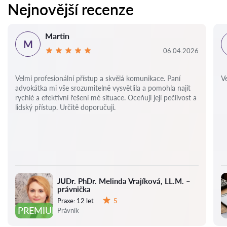
Nejnovější recenze
Martin
M
06.04.2026
Velmi profesionální přístup a skvělá komunikace. Paní
Ve
advokátka mi vše srozumitelně vysvětlila a pomohla najít
rychlé a efektivní řešení mé situace. Oceňuji její pečlivost a
lidský přístup. Určitě doporučuji.
JUDr. PhDr. Melinda Vrajíková, LL.M. –
právnička
Praxe:
12 let
5
Hodnocení:
PREMIUM
Právník