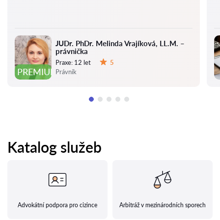
JUDr. PhDr. Melinda Vrajíková, LL.M. –
právnička
Praxe:
12 let
5
Hodnocení:
PREMIUM
Právník
Katalog služeb
Advokátní podpora pro cizince
Arbitráž v mezinárodních sporech