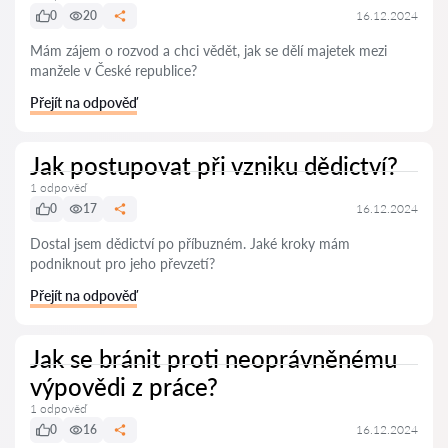
0
20
16.12.2024
Mám zájem o rozvod a chci vědět, jak se dělí majetek mezi
manžele v České republice?
Přejít na odpověď
Jak postupovat při vzniku dědictví?
1 odpověď
0
17
16.12.2024
Dostal jsem dědictví po příbuzném. Jaké kroky mám
podniknout pro jeho převzetí?
Přejít na odpověď
Jak se bránit proti neoprávněnému
výpovědi z práce?
1 odpověď
0
16
16.12.2024