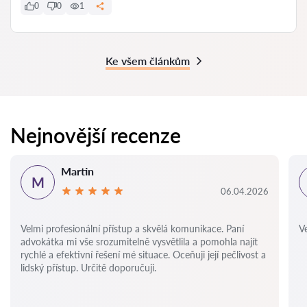
0
0
1
Ke všem článkům
Nejnovější recenze
Martin
M
06.04.2026
Velmi profesionální přístup a skvělá komunikace. Paní
Ve
advokátka mi vše srozumitelně vysvětlila a pomohla najít
rychlé a efektivní řešení mé situace. Oceňuji její pečlivost a
lidský přístup. Určitě doporučuji.