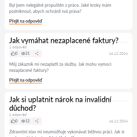
Byl jsem nelegálně propuštěn z práce. Jaké kroky mám
podniknout, abych ochránil svá práva?
Přejít na odpověď
Jak vymáhat nezaplacené faktury?
1 odpověď
0
21
16.12.2024
Můj zákazník mi nezaplatil za služby. Jak mohu vymoci
nezaplacené faktury?
Přejít na odpověď
Jak si uplatnit nárok na invalidní
důchod?
1 odpověď
0
12
16.12.2024
Zdravotní stav mi neumožňuje vykonávat běžnou práci. Jak si