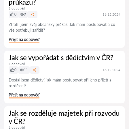
průkazu?
1 odpověď
0
9
16.12.2024
Ztratil jsem svůj občanský průkaz. Jak mám postupovat a co
vše potřebuji zařídit?
Přejít na odpověď
Jak se vypořádat s dědictvím v ČR?
1 odpověď
0
11
16.12.2024
Dostal jsem dědictví, jak mám postupovat při jeho přijetí a
rozdělení?
Přejít na odpověď
Jak se rozděluje majetek při rozvodu
v ČR?
1 odpověď