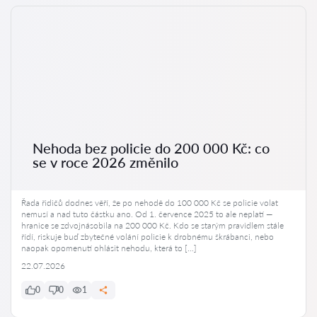
Nehoda bez policie do 200 000 Kč: co
se v roce 2026 změnilo
Řada řidičů dodnes věří, že po nehodě do 100 000 Kč se policie volat
nemusí a nad tuto částku ano. Od 1. července 2025 to ale neplatí —
hranice se zdvojnásobila na 200 000 Kč. Kdo se starým pravidlem stále
řídí, riskuje buď zbytečné volání policie k drobnému škrábanci, nebo
naopak opomenutí ohlásit nehodu, která to […]
22.07.2026
0
0
1