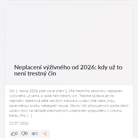
Neplacení výživného od 2026: kdy už to
není trestný čin
Od 1. ledna 2026 platí nové znění § 196 trestního zákoníku: neplacení
výživného už samo o sobě není trestný čin. Trestné zůstává jen to
neplnění, které trvá déle než čtyři měsíce a vystaví dítě nebo jinou
oprávněnou osobu nebezpečí nouze. Stovky lidí odsouzených podle starší
úpravy byly na základě přechodných ustanovení propuštěny z výkonu
trestu. Pro […]
22.07.2026
0
0
1