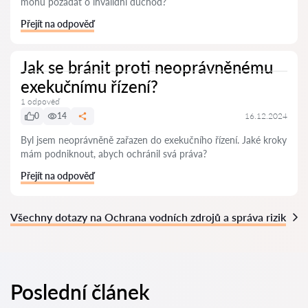
mohu požádat o invalidní důchod?
Přejít na odpověď
Jak se bránit proti neoprávněnému
exekučnímu řízení?
1 odpověď
0
14
16.12.2024
Byl jsem neoprávněně zařazen do exekučního řízení. Jaké kroky
mám podniknout, abych ochránil svá práva?
Přejít na odpověď
Všechny dotazy na Ochrana vodních zdrojů a správa rizik
Poslední článek