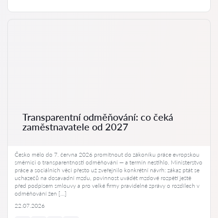
Transparentní odměňování: co čeká
zaměstnavatele od 2027
Česko mělo do 7. června 2026 promítnout do zákoníku práce evropskou
směrnici o transparentnosti odměňování — a termín nestihlo. Ministerstvo
práce a sociálních věcí přesto už zveřejnilo konkrétní návrh: zákaz ptát se
uchazečů na dosavadní mzdu, povinnost uvádět mzdové rozpětí ještě
před podpisem smlouvy a pro velké firmy pravidelné zprávy o rozdílech v
odměňování žen […]
22.07.2026