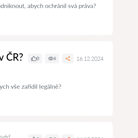
dniknout, abych ochránil svá práva?
 v ČR?
16.12.2024
0
6
ch vše zařídil legálně?
ověď