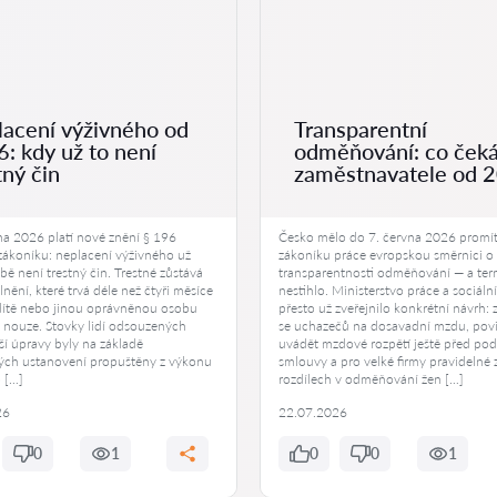
acení výživného od
Transparentní
: kdy už to není
odměňování: co ček
tný čin
zaměstnavatele od 
na 2026 platí nové znění § 196
Česko mělo do 7. června 2026 promí
 zákoníku: neplacení výživného už
zákoníku práce evropskou směrnici o
ě není trestný čin. Trestné zůstává
transparentnosti odměňování — a ter
lnění, které trvá déle než čtyři měsíce
nestihlo. Ministerstvo práce a sociáln
 dítě nebo jinou oprávněnou osobu
přesto už zveřejnilo konkrétní návrh: 
 nouze. Stovky lidí odsouzených
se uchazečů na dosavadní mzdu, pov
ší úpravy byly na základě
uvádět mzdové rozpětí ještě před po
ch ustanovení propuštěny z výkonu
smlouvy a pro velké firmy pravidelné 
o […]
rozdílech v odměňování žen […]
26
22.07.2026
0
1
0
0
1