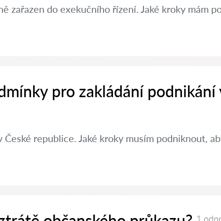
ě zařazen do exekučního řízení. Jaké kroky mám po
dmínky pro zakládání podnikání
v České republice. Jaké kroky musím podniknout, aby
 ztrátě občanského průkazu?
1 odp