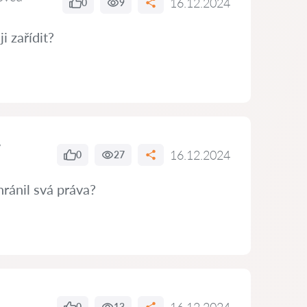
16.12.2024
0
9
i zařídit?
16.12.2024
0
27
hránil svá práva?
0
13