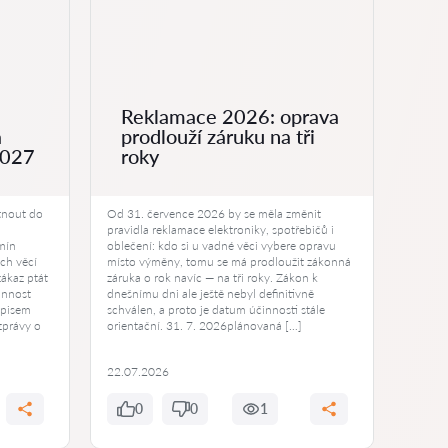
Reklamace 2026: oprava
On
á
prodlouží záruku na tři
ph
2027
roky
br
tnout do
Od 31. července 2026 by se měla změnit
Jeden 
pravidla reklamace elektroniky, spotřebičů i
mohou 
mín
oblečení: kdo si u vadné věci vybere opravu
Online
ích věcí
místo výměny, tomu se má prodloužit zákonná
rostouc
zákaz ptát
záruka o rok navíc — na tři roky. Zákon k
nesázej
innost
dnešnímu dni ale ještě nebyl definitivně
naléhav
dpisem
schválen, a proto je datum účinnosti stále
nejčas
zprávy o
orientační. 31. 7. 2026plánovaná […]
trestní
22.07.2026
22.07
0
0
1
0