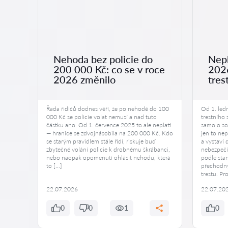
Nehoda bez policie do
Nepl
200 000 Kč: co se v roce
2026
ení
2026 změnilo
tres
malých
Řada řidičů dodnes věří, že po nehodě do 100
Od 1. led
000 Kč se policie volat nemusí a nad tuto
trestního
 mnoho
částku ano. Od 1. července 2025 to ale neplatí
samo o sob
— hranice se zdvojnásobila na 200 000 Kč. Kdo
jen to nep
ěje,
se starým pravidlem stále řídí, riskuje buď
a vystaví
it dítě
zbytečné volání policie k drobnému škrábanci,
nebezpečí
otě a
nebo naopak opomenutí ohlásit nehodu, která
podle star
anost.
to […]
přechodný
trestu. Pr
22.07.2026
22.07.20
0
0
1
0