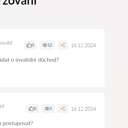
ržování
pověď
16.12.2024
0
12
dat o invalidní důchod?
ěď
16.12.2024
0
5
ám postupovat?