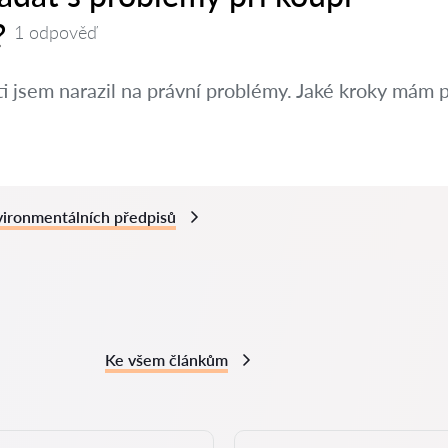
?
1 odpověď
ti jsem narazil na právní problémy. Jaké kroky mám 
vironmentálních předpisů
Ke všem článkům