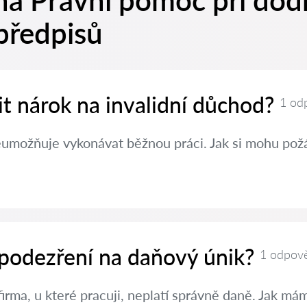
na Právní pomoc při dod
předpisů
nit nárok na invalidní důchod?
1 od
eumožňuje vykonávat běžnou práci. Jak si mohu požá
 podezření na daňový únik?
1 odpov
irma, u které pracuji, neplatí správně daně. Jak m