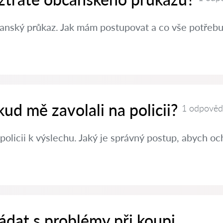
čanský průkaz. Jak mám postupovat a co vše potřebuj
kud mě zavolali na policii?
1 odpověď
policii k výslechu. Jaký je správný postup, abych oc
ádat s problémy při koupi