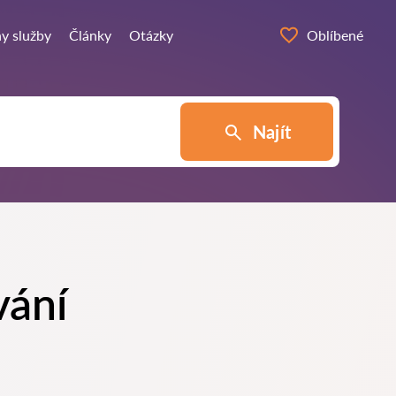
y služby
Články
Otázky
Oblíbené
Najít
vání