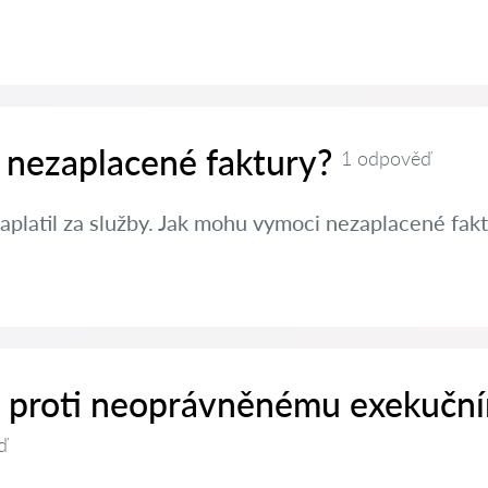
 nezaplacené faktury?
1 odpověď
aplatil za služby. Jak mohu vymoci nezaplacené fak
it proti neoprávněnému exekučn
ď