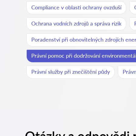
Compliance v oblasti ochrany ovzduší
Ochrana vodních zdrojů a správa rizik
Poradenství při obnovitelných zdrojích ene
Právní pomoc při dodržování environmentál
Právní služby při znečištění půdy
Právn