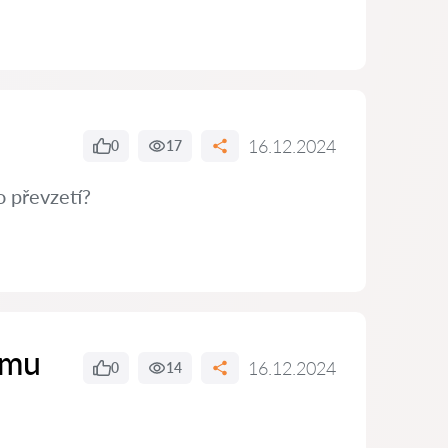
16.12.2024
0
17
o převzetí?
ímu
16.12.2024
0
14