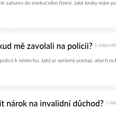
ě zařazen do exekučního řízení. Jaké kroky mám po
kud mě zavolali na policii?
1 odpověď
policii k výslechu. Jaký je správný postup, abych oc
nit nárok na invalidní důchod?
1 od