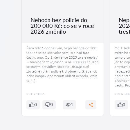
Nehoda bez policie do
Nepl
200 000 Kč: co se v roce
2026
ení
2026 změnilo
tres
malých
Řada řidičů dodnes věří, že po nehodě do 100
Od 1. led
000 Kč se policie volat nemusí a nad tuto
trestního
 mnoho
částku ano. Od 1. července 2025 to ale neplatí
samo o sob
— hranice se zdvojnásobila na 200 000 Kč. Kdo
jen to nep
ěje,
se starým pravidlem stále řídí, riskuje buď
a vystaví
it dítě
zbytečné volání policie k drobnému škrábanci,
nebezpečí
otě a
nebo naopak opomenutí ohlásit nehodu, která
podle star
anost.
to […]
přechodný
trestu. Pr
22.07.2026
22.07.20
0
0
1
0