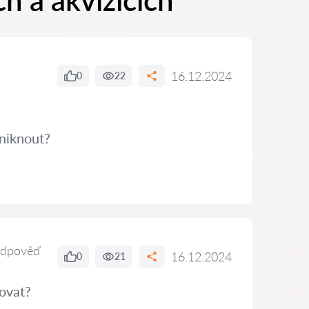
h a akvizicích
16.12.2024
0
22
niknout?
odpověď
16.12.2024
0
21
ovat?