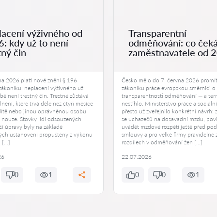
acení výživného od
Transparentní
: kdy už to není
odměňování: co ček
tný čin
zaměstnavatele od 
na 2026 platí nové znění § 196
Česko mělo do 7. června 2026 promí
 zákoníku: neplacení výživného už
zákoníku práce evropskou směrnici o
ě není trestný čin. Trestné zůstává
transparentnosti odměňování — a ter
lnění, které trvá déle než čtyři měsíce
nestihlo. Ministerstvo práce a sociáln
 dítě nebo jinou oprávněnou osobu
přesto už zveřejnilo konkrétní návrh: 
 nouze. Stovky lidí odsouzených
se uchazečů na dosavadní mzdu, pov
ší úpravy byly na základě
uvádět mzdové rozpětí ještě před po
ch ustanovení propuštěny z výkonu
smlouvy a pro velké firmy pravidelné 
o […]
rozdílech v odměňování žen […]
26
22.07.2026
0
1
0
0
1