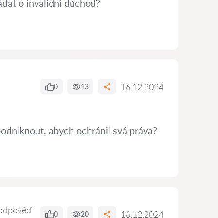
dat o invalidní důchod?
16.12.2024
0
13
podniknout, abych ochránil svá práva?
odpověď
16.12.2024
0
20