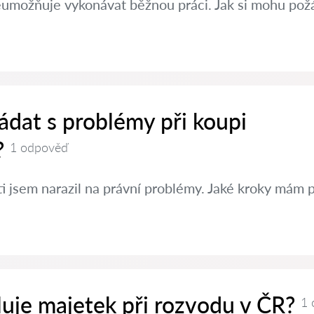
eumožňuje vykonávat běžnou práci. Jak si mohu požá
ádat s problémy při koupi
?
1 odpověď
ti jsem narazil na právní problémy. Jaké kroky mám 
luje majetek při rozvodu v ČR?
1 