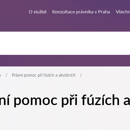
O službě
Konzultace právníka v Praha
Všechn
o
Právní pomoc při fúzích a akvizicích
í pomoc při fúzích a