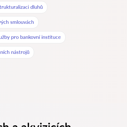
trukturalizaci dluhů
ových smlouvách
lužby pro bankovní instituce
ních nástrojů