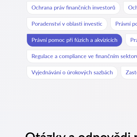
Ochrana práv finančních investorů
Och
Poradenství v oblasti investic
Právní p
Právní pomoc při fúzích a akvizicích
Pr
Regulace a compliance ve finančním sektor
Vyjednávání o úrokových sazbách
Zast