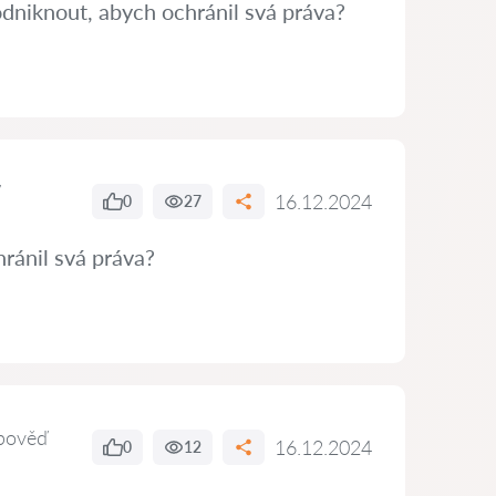
dniknout, abych ochránil svá práva?
16.12.2024
0
27
hránil svá práva?
pověď
16.12.2024
0
12