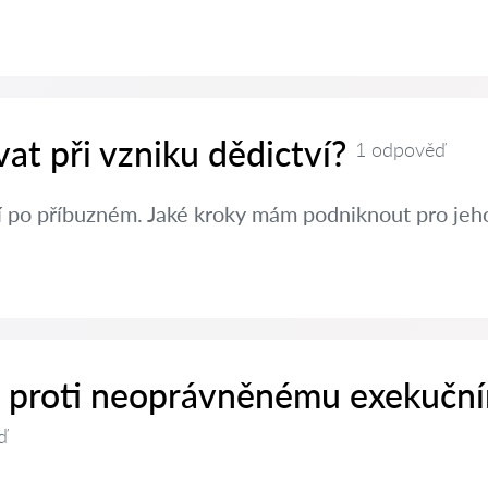
at při vzniku dědictví?
1 odpověď
í po příbuzném. Jaké kroky mám podniknout pro jeh
it proti neoprávněnému exekučn
ď