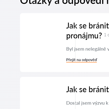
Otázky a odpovědi n
Jak se bráni
pronájmu?
1 
Byl jsem nelegálně 
Přejít na odpověď
Jak se brán
Dostal jsem výzvu k