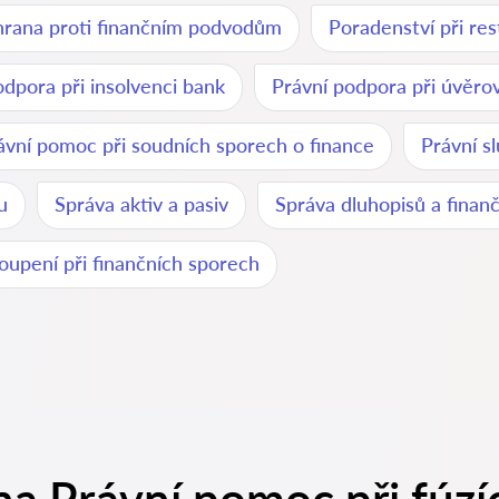
rana proti finančním podvodům
Poradenství při res
odpora při insolvenci bank
Právní podpora při úvěr
ávní pomoc při soudních sporech o finance
Právní s
u
Správa aktiv a pasiv
Správa dluhopisů a finanč
oupení při finančních sporech