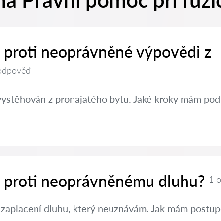
a Právní pomoc při fúzíc
t proti neoprávněné výpovědi z
odpověď
vystěhován z pronajatého bytu. Jaké kroky mám pod
it proti neoprávněnému dluhu?
1 
 zaplacení dluhu, který neuznávám. Jak mám postup