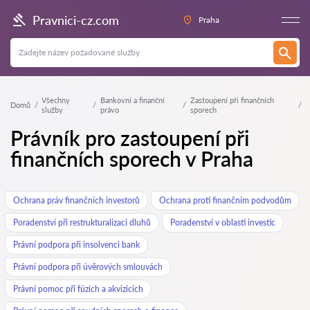
Pravnici-cz.com
Praha
Všechny
Bankovní a finanční
Zastoupení při finančních
Domů
služby
právo
sporech
Právník pro zastoupení při
finančních sporech v Praha
Ochrana práv finančních investorů
Ochrana proti finančním podvodům
Poradenství při restrukturalizaci dluhů
Poradenství v oblasti investic
Právní podpora při insolvenci bank
Právní podpora při úvěrových smlouvách
Právní pomoc při fúzích a akvizicích