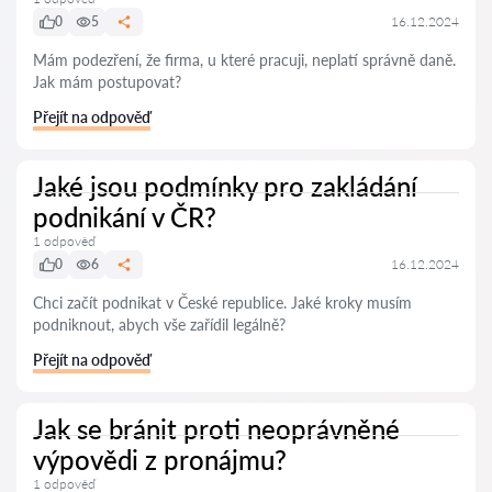
0
5
16.12.2024
Mám podezření, že firma, u které pracuji, neplatí správně daně.
Jak mám postupovat?
Přejít na odpověď
Jaké jsou podmínky pro zakládání
podnikání v ČR?
1 odpověď
0
6
16.12.2024
Chci začít podnikat v České republice. Jaké kroky musím
podniknout, abych vše zařídil legálně?
Přejít na odpověď
Jak se bránit proti neoprávněné
výpovědi z pronájmu?
1 odpověď