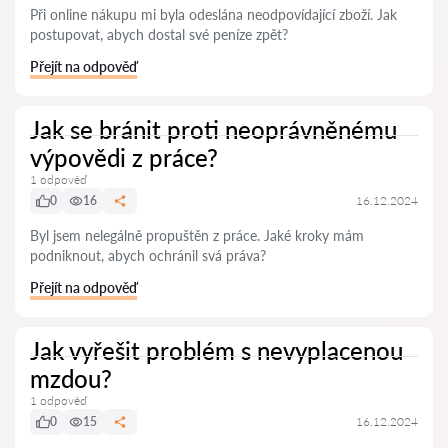
Při online nákupu mi byla odeslána neodpovídající zboží. Jak
postupovat, abych dostal své peníze zpět?
Přejít na odpověď
Jak se bránit proti neoprávněnému
výpovědi z práce?
1 odpověď
0
16
16.12.2024
Byl jsem nelegálně propuštěn z práce. Jaké kroky mám
podniknout, abych ochránil svá práva?
Přejít na odpověď
Jak vyřešit problém s nevyplacenou
mzdou?
1 odpověď
0
15
16.12.2024