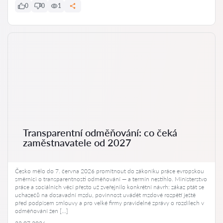
0
0
1
Transparentní odměňování: co čeká
zaměstnavatele od 2027
Česko mělo do 7. června 2026 promítnout do zákoníku práce evropskou
směrnici o transparentnosti odměňování — a termín nestihlo. Ministerstvo
práce a sociálních věcí přesto už zveřejnilo konkrétní návrh: zákaz ptát se
uchazečů na dosavadní mzdu, povinnost uvádět mzdové rozpětí ještě
před podpisem smlouvy a pro velké firmy pravidelné zprávy o rozdílech v
odměňování žen […]