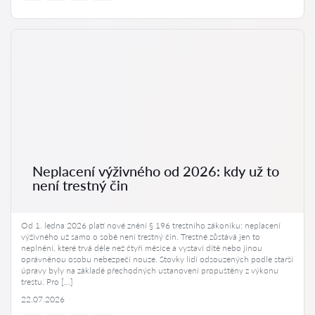
Neplacení výživného od 2026: kdy už to
není trestný čin
Od 1. ledna 2026 platí nové znění § 196 trestního zákoníku: neplacení
výživného už samo o sobě není trestný čin. Trestné zůstává jen to
neplnění, které trvá déle než čtyři měsíce a vystaví dítě nebo jinou
oprávněnou osobu nebezpečí nouze. Stovky lidí odsouzených podle starší
úpravy byly na základě přechodných ustanovení propuštěny z výkonu
trestu. Pro […]
22.07.2026