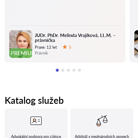
JUDr. PhDr. Melinda Vrajíková, LL.M. –
právnička
Praxe:
12 let
5
Hodnocení:
PREMIUM
Právník
Katalog služeb
Advokátní podpora pro cizince
Arbitráž v mezinárodních sporech