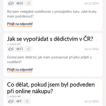
0
22
16.12.2024
Byl jsem nelegálně vystěhován z pronajatého bytu. Jaké kroky
mám podniknout?
Přejít na odpověď
Jak se vypořádat s dědictvím v ČR?
1 odpověď
0
11
16.12.2024
Dostal jsem dědictví, jak mám postupovat při jeho přijetí a
rozdělení?
Přejít na odpověď
Co dělat, pokud jsem byl podveden
při online nákupu?
1 odpověď
0
9
16.12.2024