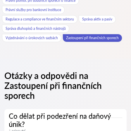
Právní pomoc při soudních sporech o finance
Právní služby pro bankovní instituce
Regulace a compliance ve finančním sektoru
Správa aktiv a pasiv
Správa dluhopisů a finančních nástrojů
Vyjednávání o úrokových sazbách
Zastoupení při finančních sporech
Otázky a odpovědi na
Zastoupení při finančních
sporech
Co dělat při podezření na daňový
únik?
1 odpověď