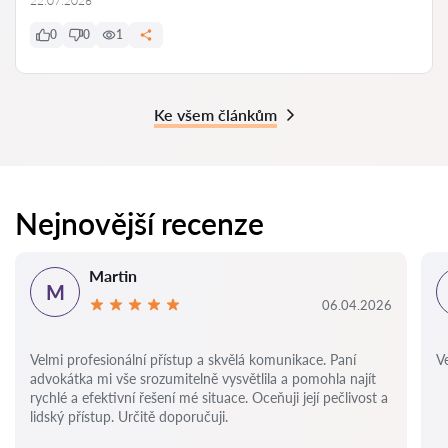
22.07.2026
0
0
1
Ke všem článkům
Nejnovější recenze
Martin
M
06.04.2026
Velmi profesionální přístup a skvělá komunikace. Paní
Ve
advokátka mi vše srozumitelně vysvětlila a pomohla najít
rychlé a efektivní řešení mé situace. Oceňuji její pečlivost a
lidský přístup. Určitě doporučuji.