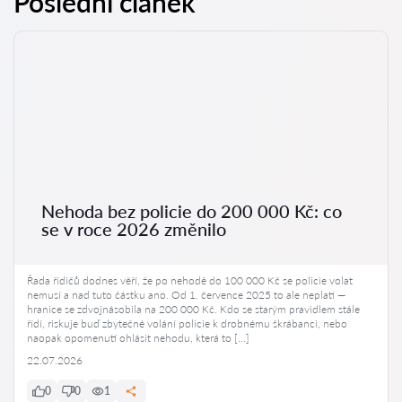
Poslední článek
Nehoda bez policie do 200 000 Kč: co
se v roce 2026 změnilo
Řada řidičů dodnes věří, že po nehodě do 100 000 Kč se policie volat
nemusí a nad tuto částku ano. Od 1. července 2025 to ale neplatí —
hranice se zdvojnásobila na 200 000 Kč. Kdo se starým pravidlem stále
řídí, riskuje buď zbytečné volání policie k drobnému škrábanci, nebo
naopak opomenutí ohlásit nehodu, která to […]
22.07.2026
0
0
1