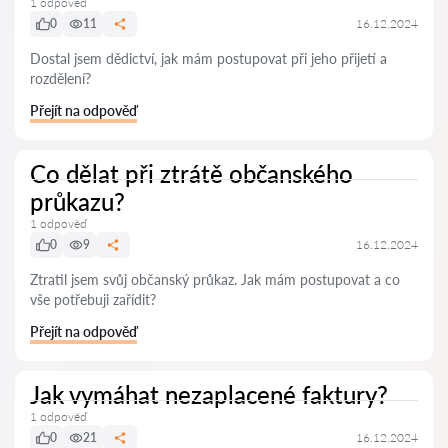
1 odpověď
0
11
16.12.2024
Dostal jsem dědictví, jak mám postupovat při jeho přijetí a
rozdělení?
Přejít na odpověď
Co dělat při ztrátě občanského
průkazu?
1 odpověď
0
9
16.12.2024
Ztratil jsem svůj občanský průkaz. Jak mám postupovat a co
vše potřebuji zařídit?
Přejít na odpověď
Jak vymáhat nezaplacené faktury?
1 odpověď
0
21
16.12.2024