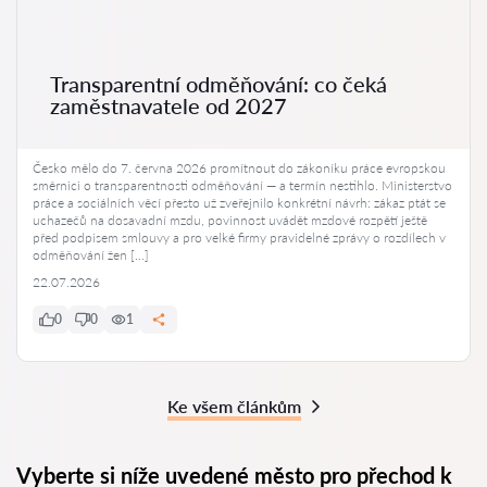
Transparentní odměňování: co čeká
zaměstnavatele od 2027
Česko mělo do 7. června 2026 promítnout do zákoníku práce evropskou
směrnici o transparentnosti odměňování — a termín nestihlo. Ministerstvo
práce a sociálních věcí přesto už zveřejnilo konkrétní návrh: zákaz ptát se
uchazečů na dosavadní mzdu, povinnost uvádět mzdové rozpětí ještě
před podpisem smlouvy a pro velké firmy pravidelné zprávy o rozdílech v
odměňování žen […]
22.07.2026
0
0
1
Ke všem článkům
Vyberte si níže uvedené město pro přechod k