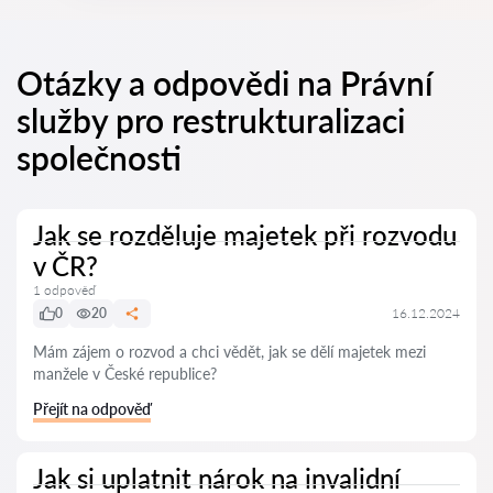
Otázky a odpovědi na Právní
služby pro restrukturalizaci
společnosti
Jak se rozděluje majetek při rozvodu
v ČR?
1 odpověď
0
20
16.12.2024
Mám zájem o rozvod a chci vědět, jak se dělí majetek mezi
manžele v České republice?
Přejít na odpověď
Jak si uplatnit nárok na invalidní