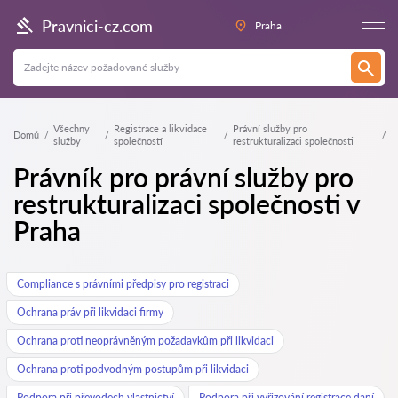
Pravnici-cz.com
Praha
Všechny
Registrace a likvidace
Právní služby pro
Domů
služby
společností
restrukturalizaci společnosti
Právník pro právní služby pro
restrukturalizaci společnosti v
Praha
Compliance s právními předpisy pro registraci
Ochrana práv při likvidaci firmy
Ochrana proti neoprávněným požadavkům při likvidaci
Ochrana proti podvodným postupům při likvidaci
Podpora při převodech vlastnictví
Podpora při vyřizování registrace daní