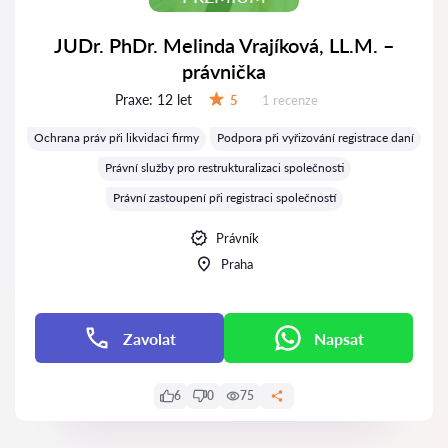
JUDr. PhDr. Melinda Vrajíková, LL.M. –
právnička
Praxe:
12 let
Recenzí:
5
1 recenze
Hodnocení:
Ochrana práv při likvidaci firmy
Podpora při vyřizování registrace daní
Právní služby pro restrukturalizaci společnosti
Právní zastoupení při registraci společností
Právník
Praha
Zavolat
Napsat
6
0
75