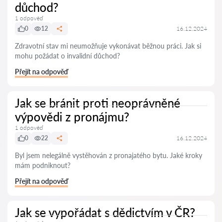
důchod?
1 odpověď
0
12
16.12.2024
Zdravotní stav mi neumožňuje vykonávat běžnou práci. Jak si
mohu požádat o invalidní důchod?
Přejít na odpověď
Jak se bránit proti neoprávněné
výpovědi z pronájmu?
1 odpověď
0
22
16.12.2024
Byl jsem nelegálně vystěhován z pronajatého bytu. Jaké kroky
mám podniknout?
Přejít na odpověď
Jak se vypořádat s dědictvím v ČR?