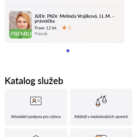
JUDr. PhDr. Melinda Vrajíková, LL.M. –
právnička
Praxe:
12 let
5
Hodnocení:
PREMIUM
Právník
Katalog služeb
Advokátní podpora pro cizince
Arbitráž v mezinárodních sporech