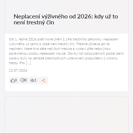
Neplacení výživného od 2026: kdy už to
není trestný čin
Od 1. ledna 2026 platí nové znění § 196 trestního zákoníku: neplacení
výživného už samo o sobě není trestný čin. Trestné zůstává jen to
neplnění, které trvá déle než čtyři měsíce a vystaví dítě nebo jinou
oprávněnou osobu nebezpečí nouze. Stovky lidí odsouzených podle starší
úpravy byly na základě přechodných ustanovení propuštěny z výkonu
trestu. Pro […]
22.07.2026
0
0
1