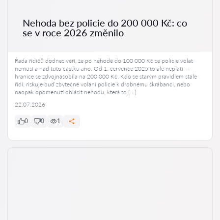
Nehoda bez policie do 200 000 Kč: co
se v roce 2026 změnilo
Řada řidičů dodnes věří, že po nehodě do 100 000 Kč se policie volat
nemusí a nad tuto částku ano. Od 1. července 2025 to ale neplatí —
hranice se zdvojnásobila na 200 000 Kč. Kdo se starým pravidlem stále
řídí, riskuje buď zbytečné volání policie k drobnému škrábanci, nebo
naopak opomenutí ohlásit nehodu, která to […]
22.07.2026
0
0
1