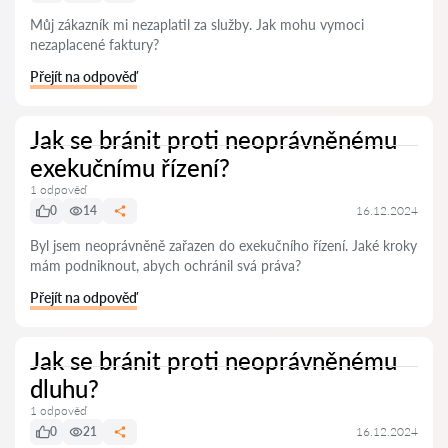
Můj zákazník mi nezaplatil za služby. Jak mohu vymoci
nezaplacené faktury?
Přejít na odpověď
Jak se bránit proti neoprávněnému
exekučnímu řízení?
1 odpověď
0
14
16.12.2024
Byl jsem neoprávněně zařazen do exekučního řízení. Jaké kroky
mám podniknout, abych ochránil svá práva?
Přejít na odpověď
Jak se bránit proti neoprávněnému
dluhu?
1 odpověď
0
21
16.12.2024