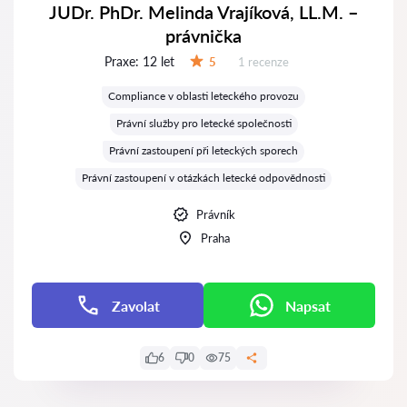
JUDr. PhDr. Melinda Vrajíková, LL.M. –
právnička
Praxe:
12 let
Recenzí:
5
1 recenze
Hodnocení:
Compliance v oblasti leteckého provozu
Právní služby pro letecké společnosti
Právní zastoupení při leteckých sporech
Právní zastoupení v otázkách letecké odpovědnosti
Právník
Praha
Zavolat
Napsat
6
0
75