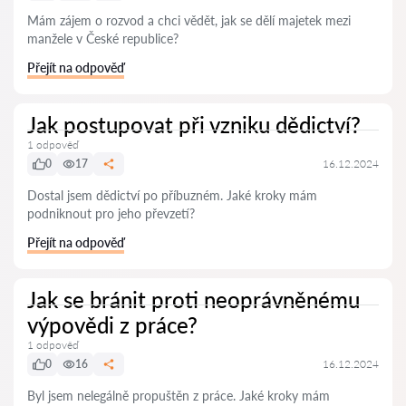
Mám zájem o rozvod a chci vědět, jak se dělí majetek mezi
manžele v České republice?
Přejít na odpověď
Jak postupovat při vzniku dědictví?
1 odpověď
0
17
16.12.2024
Dostal jsem dědictví po příbuzném. Jaké kroky mám
podniknout pro jeho převzetí?
Přejít na odpověď
Jak se bránit proti neoprávněnému
výpovědi z práce?
1 odpověď
0
16
16.12.2024
Byl jsem nelegálně propuštěn z práce. Jaké kroky mám