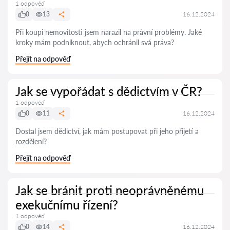
1 odpověď
0
13
16.12.2024
Při koupi nemovitosti jsem narazil na právní problémy. Jaké
kroky mám podniknout, abych ochránil svá práva?
Přejít na odpověď
Jak se vypořádat s dědictvím v ČR?
1 odpověď
0
11
16.12.2024
Dostal jsem dědictví, jak mám postupovat při jeho přijetí a
rozdělení?
Přejít na odpověď
Jak se bránit proti neoprávněnému
exekučnímu řízení?
1 odpověď
0
14
16.12.2024