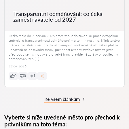
Transparentní odměňování: co čeká
zaměstnavatele od 2027
Česko mělo do 7. června 2026 promítnout do zákoníku práce evropskou
směrnici o transparentnosti odměňování — a termín nestihlo. Ministerstvo
práce a sociálních věcí přesto už zveřejnilo konkrétní návrh: zákaz ptát se
uchazečů na dosavadní mzdu, povinnost uvádět mzdové rozpětí ještě
před podpisem smlouvy a pro velké firmy pravidelné zprávy o rozdílech v
odměňování žen […]
22.07.2026
0
0
1
Ke všem článkům
Vyberte si níže uvedené město pro přechod k
právníkům na toto téma: