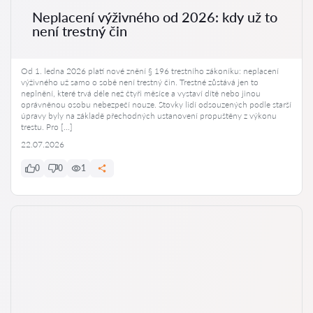
Neplacení výživného od 2026: kdy už to
není trestný čin
Od 1. ledna 2026 platí nové znění § 196 trestního zákoníku: neplacení
výživného už samo o sobě není trestný čin. Trestné zůstává jen to
neplnění, které trvá déle než čtyři měsíce a vystaví dítě nebo jinou
oprávněnou osobu nebezpečí nouze. Stovky lidí odsouzených podle starší
úpravy byly na základě přechodných ustanovení propuštěny z výkonu
trestu. Pro […]
22.07.2026
0
0
1