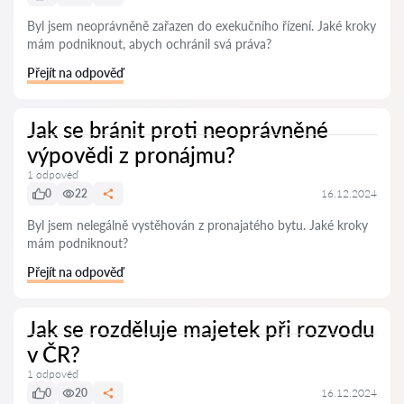
Byl jsem neoprávněně zařazen do exekučního řízení. Jaké kroky
mám podniknout, abych ochránil svá práva?
Přejít na odpověď
Jak se bránit proti neoprávněné
výpovědi z pronájmu?
1 odpověď
0
22
16.12.2024
Byl jsem nelegálně vystěhován z pronajatého bytu. Jaké kroky
mám podniknout?
Přejít na odpověď
Jak se rozděluje majetek při rozvodu
v ČR?
1 odpověď
0
20
16.12.2024