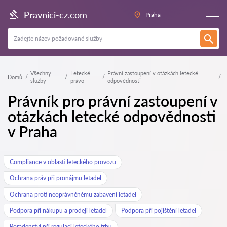
Pravnici-cz.com
Praha
Všechny
Letecké
Právní zastoupení v otázkách letecké
Domů
služby
právo
odpovědnosti
Právník pro právní zastoupení v
otázkách letecké odpovědnosti
v Praha
Compliance v oblasti leteckého provozu
Ochrana práv při pronájmu letadel
Ochrana proti neoprávněnému zabavení letadel
Podpora při nákupu a prodeji letadel
Podpora při pojištění letadel
Poradenství při regulaci leteckého trhu