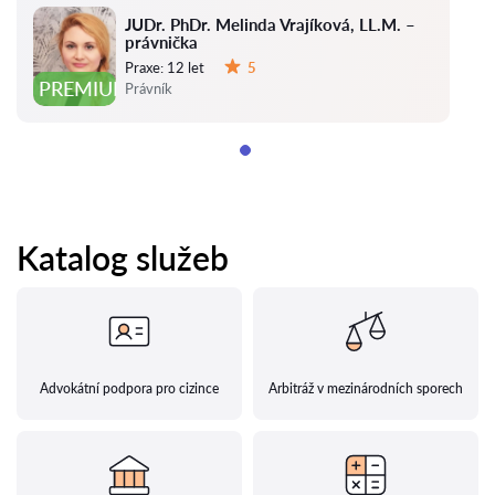
JUDr. PhDr. Melinda Vrajíková, LL.M. –
právnička
Praxe:
12 let
5
Hodnocení:
PREMIUM
Právník
Katalog služeb
Advokátní podpora pro cizince
Arbitráž v mezinárodních sporech