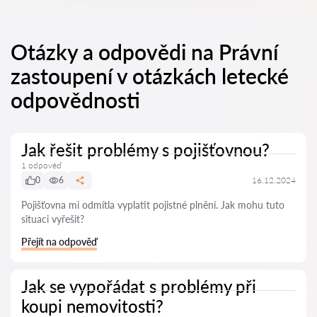
Otázky a odpovědi na Právní
zastoupení v otázkách letecké
odpovědnosti
Jak řešit problémy s pojišťovnou?
1 odpověď
0
6
16.12.2024
Pojišťovna mi odmítla vyplatit pojistné plnění. Jak mohu tuto
situaci vyřešit?
Přejít na odpověď
Jak se vypořádat s problémy při
koupi nemovitosti?