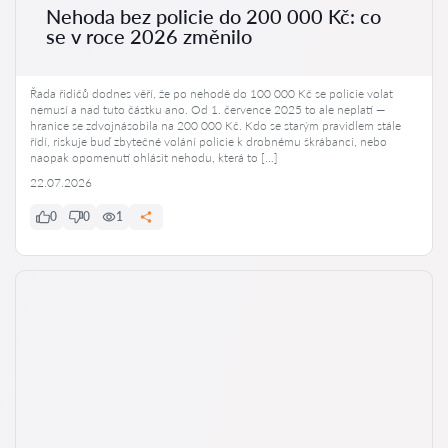
Nehoda bez policie do 200 000 Kč: co
se v roce 2026 změnilo
Řada řidičů dodnes věří, že po nehodě do 100 000 Kč se policie volat
nemusí a nad tuto částku ano. Od 1. července 2025 to ale neplatí —
hranice se zdvojnásobila na 200 000 Kč. Kdo se starým pravidlem stále
řídí, riskuje buď zbytečné volání policie k drobnému škrábanci, nebo
naopak opomenutí ohlásit nehodu, která to […]
22.07.2026
0
0
1