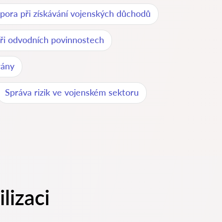
pora při získávání vojenských důchodů
ři odvodních povinnostech
rány
Správa rizik ve vojenském sektoru
lizaci