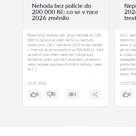
Nehoda bez policie do
Nepl
200 000 Kč: co se v roce
2026
ení
2026 změnilo
tres
malých
Řada řidičů dodnes věří, že po nehodě do 100
Od 1. led
000 Kč se policie volat nemusí a nad tuto
trestního
 mnoho
částku ano. Od 1. července 2025 to ale neplatí
samo o sob
— hranice se zdvojnásobila na 200 000 Kč. Kdo
jen to nep
ěje,
se starým pravidlem stále řídí, riskuje buď
a vystaví
it dítě
zbytečné volání policie k drobnému škrábanci,
nebezpečí
otě a
nebo naopak opomenutí ohlásit nehodu, která
podle star
anost.
to […]
přechodný
trestu. Pr
22.07.2026
22.07.20
0
0
1
0