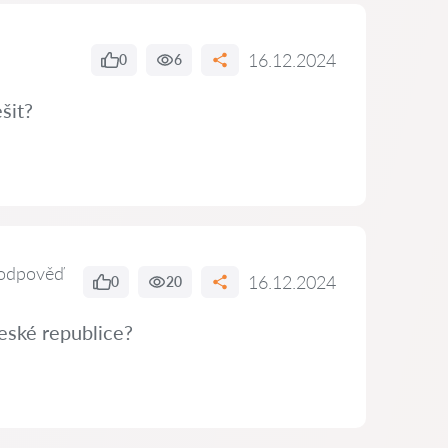
16.12.2024
0
6
šit?
odpověď
16.12.2024
0
20
eské republice?