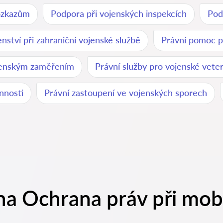
ozkazům
Podpora při vojenských inspekcích
Pod
nství při zahraniční vojenské službě
Právní pomoc p
ojenským zaměřením
Právní služby pro vojenské vete
nnosti
Právní zastoupení ve vojenských sporech
a Ochrana práv při mobi