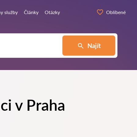
y služby
Články
Otázky
Oblíbené
Najít
ci v Praha