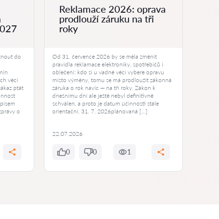
Reklamace 2026: oprava
On
á
prodlouží záruku na tři
ph
2027
roky
br
tnout do
Od 31. července 2026 by se měla změnit
Jeden 
pravidla reklamace elektroniky, spotřebičů i
mohou 
mín
oblečení: kdo si u vadné věci vybere opravu
Online
ích věcí
místo výměny, tomu se má prodloužit zákonná
rostouc
zákaz ptát
záruka o rok navíc — na tři roky. Zákon k
nesázej
innost
dnešnímu dni ale ještě nebyl definitivně
naléhav
dpisem
schválen, a proto je datum účinnosti stále
nejčas
zprávy o
orientační. 31. 7. 2026plánovaná […]
trestní
22.07.2026
22.07
0
0
1
0