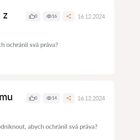
 z
16.12.2024
0
16
h ochránil svá práva?
ímu
16.12.2024
0
14
dniknout, abych ochránil svá práva?