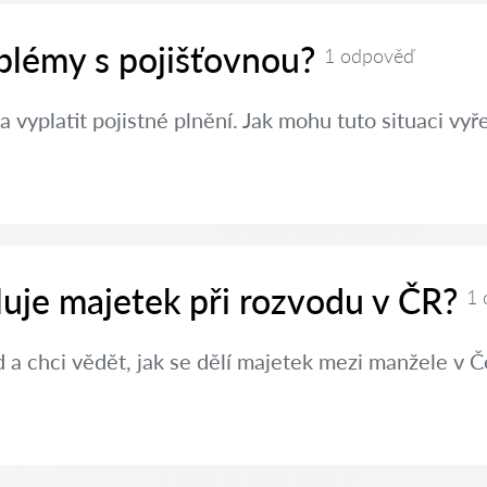
oblémy s pojišťovnou?
1 odpověď
a vyplatit pojistné plnění. Jak mohu tuto situaci vyře
luje majetek při rozvodu v ČR?
1 
a chci vědět, jak se dělí majetek mezi manžele v Č