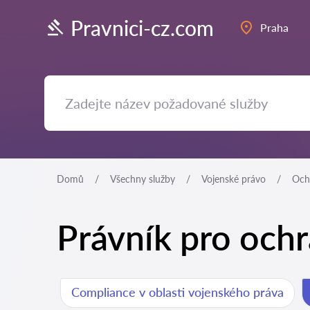
Pravnici-cz.com
Praha
Domů
Všechny služby
Vojenské právo
Ochr
Právník pro ochr
Compliance v oblasti vojenského práva