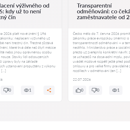
acení výživného od
Transparentní
: kdy už to není
odměňování: co ček
tný čin
zaměstnavatele od 
na 2026 platí nové znění § 196
Česko mělo do 7. června 2026 promí
 zákoníku: neplacení výživného už
zákoníku práce evropskou směrnici o
ě není trestný čin. Trestné zůstává
transparentnosti odměňování — a ter
lnění, které trvá déle než čtyři měsíce
nestihlo. Ministerstvo práce a sociáln
 dítě nebo jinou oprávněnou osobu
přesto už zveřejnilo konkrétní návrh: 
 nouze. Stovky lidí odsouzených
se uchazečů na dosavadní mzdu, pov
ší úpravy byly na základě
uvádět mzdové rozpětí ještě před po
ch ustanovení propuštěny z výkonu
smlouvy a pro velké firmy pravidelné 
o […]
rozdílech v odměňování žen […]
26
22.07.2026
0
1
0
0
1