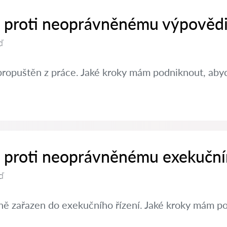
it proti neoprávněnému výpovědi
ď
propuštěn z práce. Jaké kroky mám podniknout, abyc
it proti neoprávněnému exekučn
ď
ě zařazen do exekučního řízení. Jaké kroky mám po