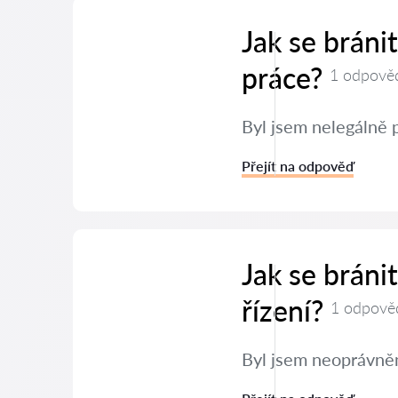
Jak se brán
práce?
1 odpově
Byl jsem nelegálně 
Přejít na odpověď
Jak se brán
řízení?
1 odpově
Byl jsem neoprávněn