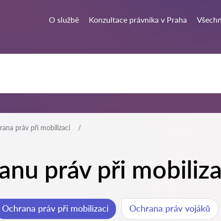
O službě
Konzultace právníka v Praha
Všechn
ana práv při mobilizaci
anu práv při mobiliza
Ochrana práv při mobilizaci
Ochrana práv vojáků