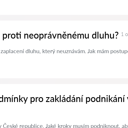
it proti neoprávněnému dluhu?
1 
 zaplacení dluhu, který neuznávám. Jak mám postup
dmínky pro zakládání podnikání
v České republice. Jaké kroky musím podniknout, aby