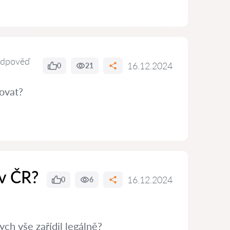
odpověď
16.12.2024
0
21
ovat?
 v ČR?
16.12.2024
0
6
ch vše zařídil legálně?