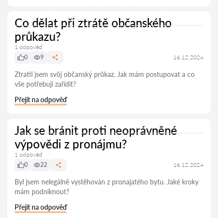
Co dělat při ztrátě občanského
průkazu?
1 odpověď
0
9
16.12.2024
Ztratil jsem svůj občanský průkaz. Jak mám postupovat a co
vše potřebuji zařídit?
Přejít na odpověď
Jak se bránit proti neoprávněné
výpovědi z pronájmu?
1 odpověď
0
22
16.12.2024
Byl jsem nelegálně vystěhován z pronajatého bytu. Jaké kroky
mám podniknout?
Přejít na odpověď