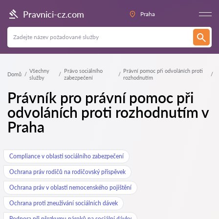
Pravnici-cz.com
Praha
Všechny
Právo sociálního
Právní pomoc při odvoláních proti
Domů
služby
zabezpečení
rozhodnutím
Právník pro právní pomoc při
odvoláních proti rozhodnutím v
Praha
Compliance v oblasti sociálního zabezpečení
Ochrana práv rodičů na rodičovský příspěvek
Ochrana práv v oblasti nemocenského pojištění
Ochrana proti zneužívání sociálních dávek
Podpora při přezkumu nároků na sociální dávky