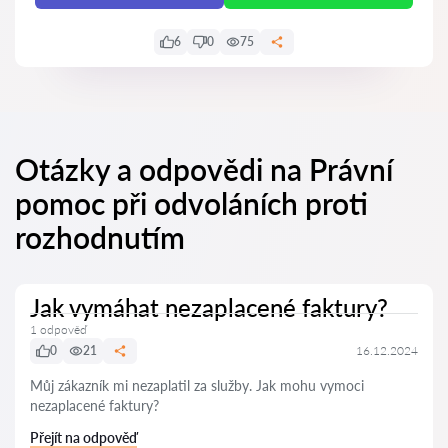
6
0
75
Otázky a odpovědi na Právní
pomoc při odvoláních proti
rozhodnutím
Jak vymáhat nezaplacené faktury?
1 odpověď
0
21
16.12.2024
Můj zákazník mi nezaplatil za služby. Jak mohu vymoci
nezaplacené faktury?
Přejít na odpověď