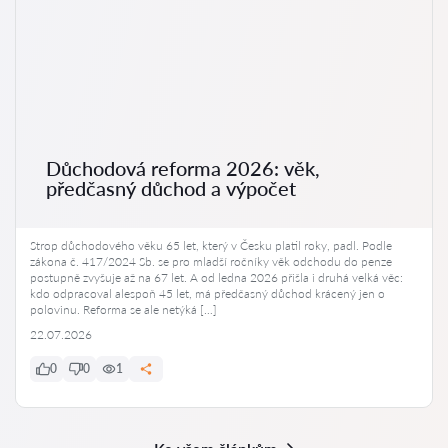
Důchodová reforma 2026: věk,
předčasný důchod a výpočet
Strop důchodového věku 65 let, který v Česku platil roky, padl. Podle
zákona č. 417/2024 Sb. se pro mladší ročníky věk odchodu do penze
postupně zvyšuje až na 67 let. A od ledna 2026 přišla i druhá velká věc:
kdo odpracoval alespoň 45 let, má předčasný důchod krácený jen o
polovinu. Reforma se ale netýká […]
22.07.2026
0
0
1