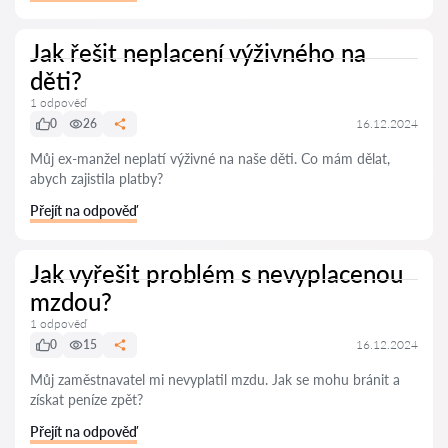
Jak řešit neplacení výživného na
děti?
1 odpověď
0
26
16.12.2024
Můj ex-manžel neplatí výživné na naše děti. Co mám dělat,
abych zajistila platby?
Přejít na odpověď
Jak vyřešit problém s nevyplacenou
mzdou?
1 odpověď
0
15
16.12.2024
Můj zaměstnavatel mi nevyplatil mzdu. Jak se mohu bránit a
získat peníze zpět?
Přejít na odpověď