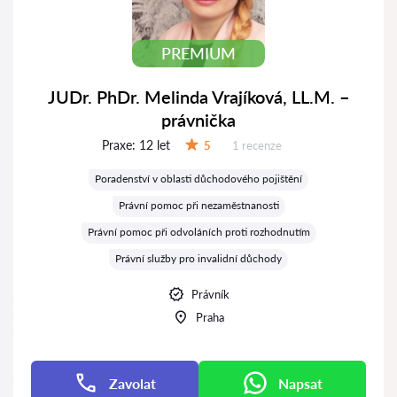
PREMIUM
JUDr. PhDr. Melinda Vrajíková, LL.M. –
právnička
Praxe:
12 let
Recenzí:
5
1 recenze
Hodnocení:
Poradenství v oblasti důchodového pojištění
Právní pomoc při nezaměstnanosti
Právní pomoc při odvoláních proti rozhodnutím
Právní služby pro invalidní důchody
Právník
Praha
Zavolat
Napsat