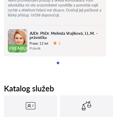
Velmi profesionální přístup a skvělá komunikace. Paní
advokátka mi vše srozumitelně vysvětlila a pomohla najít
rychlé a efektivní řešení mé situace. Oceňuji její pečlivost a
lidský přístup. Určitě doporučuji.
JUDr. PhDr. Melinda Vrajíková, LL.M. –
právnička
Praxe:
12 let
5
Hodnocení:
PREMIUM
Právník
Katalog služeb