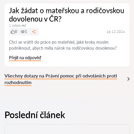
Jak žádat o mateřskou a rodičovskou
dovolenou v ČR?
1 odpověď
0
1
16.12.2024
Chci se vrátit do práce po mateřské, jaké kroky musím
podniknout, abych měla nárok na rodičovskou dovolenou?
Přejít na odpověď
Všechny dotazy na Právní pomoc při odvoláních proti
rozhodnutím
Poslední článek