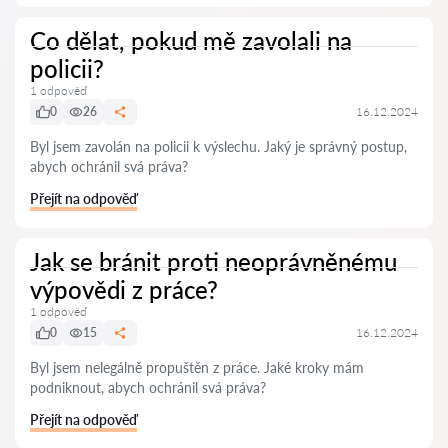
Co dělat, pokud mě zavolali na
policii?
1 odpověď
0
26
16.12.2024
Byl jsem zavolán na policii k výslechu. Jaký je správný postup,
abych ochránil svá práva?
Přejít na odpověď
Jak se bránit proti neoprávněnému
výpovědi z práce?
1 odpověď
0
15
16.12.2024
Byl jsem nelegálně propuštěn z práce. Jaké kroky mám
podniknout, abych ochránil svá práva?
Přejít na odpověď