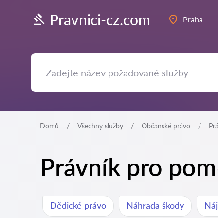
Pravnici-cz.com
Praha
Domů
Všechny služby
Občanské právo
Pr
Právník pro pomo
Dědické právo
Náhrada škody
Náj