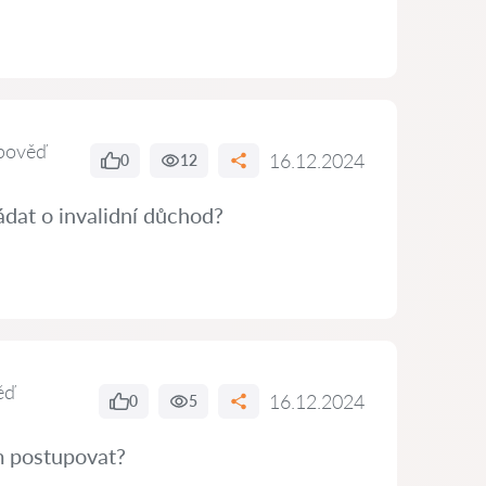
pověď
16.12.2024
0
12
dat o invalidní důchod?
ěď
16.12.2024
0
5
ám postupovat?