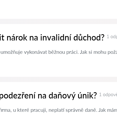
nit nárok na invalidní důchod?
1 od
eumožňuje vykonávat běžnou práci. Jak si mohu požá
 podezření na daňový únik?
1 odpov
irma, u které pracuji, neplatí správně daně. Jak m