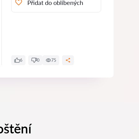
Přidat do oblíbených
6
0
75
oštění