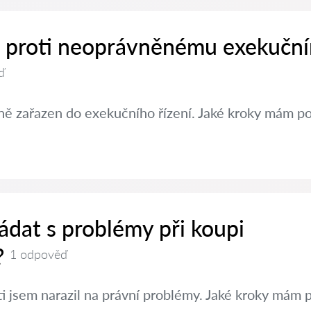
it proti neoprávněnému exekučn
ď
ě zařazen do exekučního řízení. Jaké kroky mám po
ádat s problémy při koupi
?
1 odpověď
ti jsem narazil na právní problémy. Jaké kroky mám 