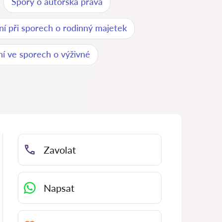
Spory o autorská práva
í při sporech o rodinný majetek
í ve sporech o výživné
Zavolat
Napsat