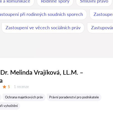
ií a komunikace
Rodinné spory
Smluvní právo
astoupení při rodinných soudních sporech
Zastoupen
Zastoupení ve věcech sociálních práv
Zastupován
Dr. Melinda Vrajíková, LL.M. –
a
Recenzí:
5
1 recenze
Hodnocení:
Ochrana majetkových práv
Právní poradenství pro podnikatele
ři vyhoštění