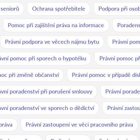
 seniorů
Ochrana spotřebitele
Podpora při oso
Pomoc při zajištění práva na informace
Poradenst
Právní podpora ve věcech nájmu bytu
Právní pomo
ávní pomoc při sporech o hypotéku
Právní pomoc př
oc při změně občanství
Právní pomoc v případě dis
ávní poradenství při porušení smlouvy
Právní porade
ávní poradenství ve sporech o dědictví
Právní zasto
práva
Právní zastoupení ve věci pracovního práva