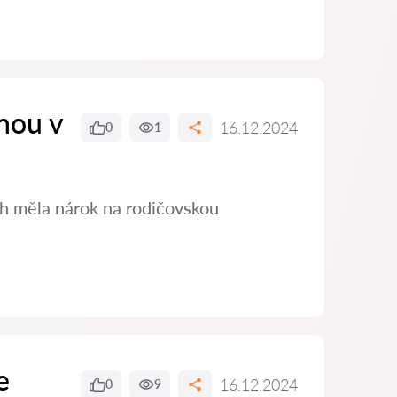
nou v
16.12.2024
0
1
ch měla nárok na rodičovskou
e
16.12.2024
0
9