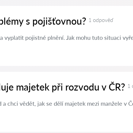
oblémy s pojišťovnou?
1 odpověď
a vyplatit pojistné plnění. Jak mohu tuto situaci vyře
luje majetek při rozvodu v ČR?
1 
a chci vědět, jak se dělí majetek mezi manžele v Č