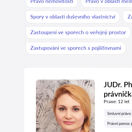
Právo nemovitostí
Právo v oblasti méd
Spory v oblasti duševního vlastnictví
Z
Zastoupení ve sporech o veřejný prostor
Zastupování ve sporech s pojišťovnami
JUDr. Ph
právničk
Praxe:
12 let
Smluvní právo
Právní pomoc p