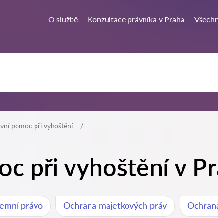
O službě
Konzultace právníka v Praha
Všechn
ávní pomoc při vyhoštění
c při vyhoštění v P
emní právo
Ochrana majetkových práv
Ochrana