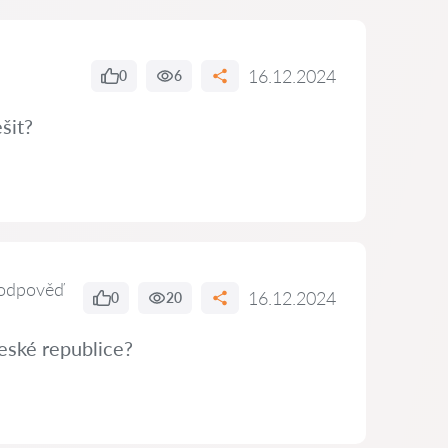
16.12.2024
0
6
šit?
odpověď
16.12.2024
0
20
eské republice?