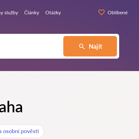
y služby
Články
Otázky
Oblíbené
Najít
raha
 osobní pověsti