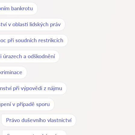
bním bankrotu
ví v oblasti lidských práv
c při soudních restrikcích
i úrazech a odškodnění
kriminace
nství při výpovědi z nájmu
upení v případě sporu
Právo duševního vlastnictví