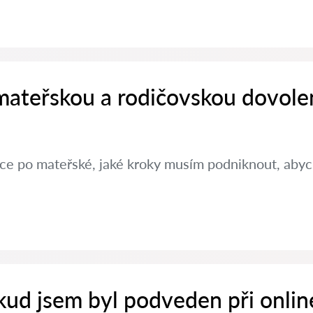
 mateřskou a rodičovskou dovole
ráce po mateřské, jaké kroky musím podniknout, aby
kud jsem byl podveden při onlin