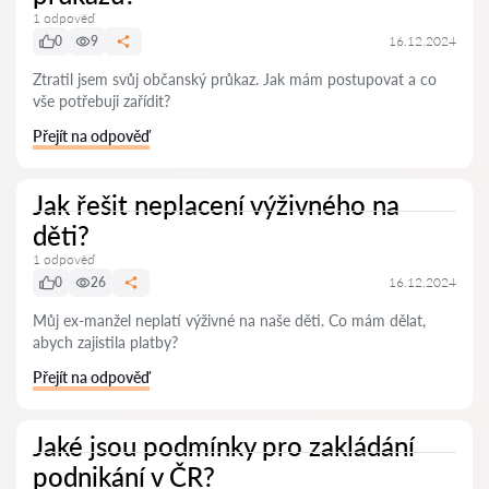
1 odpověď
0
9
16.12.2024
Ztratil jsem svůj občanský průkaz. Jak mám postupovat a co
vše potřebuji zařídit?
Přejít na odpověď
Jak řešit neplacení výživného na
děti?
1 odpověď
0
26
16.12.2024
Můj ex-manžel neplatí výživné na naše děti. Co mám dělat,
abych zajistila platby?
Přejít na odpověď
Jaké jsou podmínky pro zakládání
podnikání v ČR?