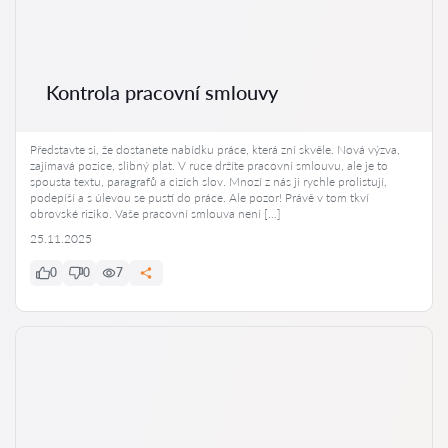
Kontrola pracovní smlouvy
Představte si, že dostanete nabídku práce, která zní skvěle. Nová výzva,
zajímavá pozice, slibný plat. V ruce držíte pracovní smlouvu, ale je to
spousta textu, paragrafů a cizích slov. Mnozí z nás ji rychle prolistují,
podepíší a s úlevou se pustí do práce. Ale pozor! Právě v tom tkví
obrovské riziko. Vaše pracovní smlouva není […]
25.11.2025
0
0
7