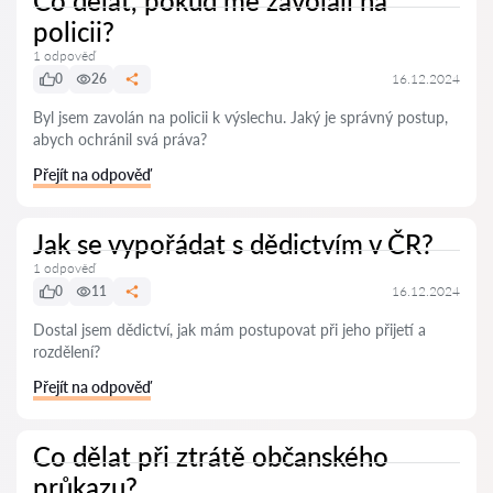
Co dělat, pokud mě zavolali na
policii?
1 odpověď
0
26
16.12.2024
Byl jsem zavolán na policii k výslechu. Jaký je správný postup,
abych ochránil svá práva?
Přejít na odpověď
Jak se vypořádat s dědictvím v ČR?
1 odpověď
0
11
16.12.2024
Dostal jsem dědictví, jak mám postupovat při jeho přijetí a
rozdělení?
Přejít na odpověď
Co dělat při ztrátě občanského
průkazu?