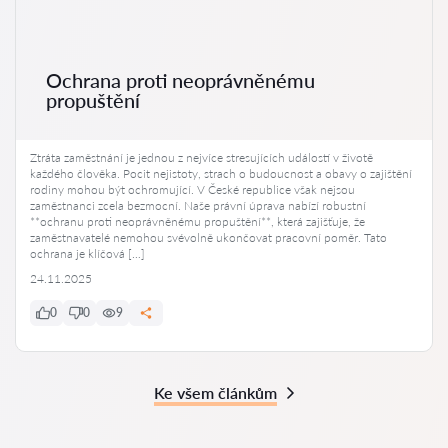
Ochrana proti neoprávněnému
propuštění
Ztráta zaměstnání je jednou z nejvíce stresujících událostí v životě
každého člověka. Pocit nejistoty, strach o budoucnost a obavy o zajištění
rodiny mohou být ochromující. V České republice však nejsou
zaměstnanci zcela bezmocní. Naše právní úprava nabízí robustní
**ochranu proti neoprávněnému propuštění**, která zajišťuje, že
zaměstnavatelé nemohou svévolně ukončovat pracovní poměr. Tato
ochrana je klíčová […]
24.11.2025
0
0
9
Ke všem článkům