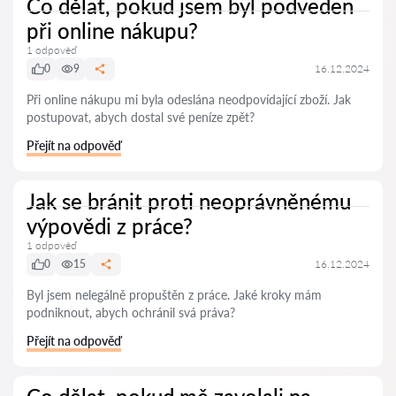
Co dělat, pokud jsem byl podveden
při online nákupu?
1 odpověď
0
9
16.12.2024
Při online nákupu mi byla odeslána neodpovídající zboží. Jak
postupovat, abych dostal své peníze zpět?
Přejít na odpověď
Jak se bránit proti neoprávněnému
výpovědi z práce?
1 odpověď
0
15
16.12.2024
Byl jsem nelegálně propuštěn z práce. Jaké kroky mám
podniknout, abych ochránil svá práva?
Přejít na odpověď