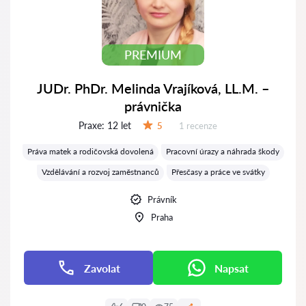
PREMIUM
JUDr. PhDr. Melinda Vrajíková, LL.M. –
právnička
Praxe:
12 let
Recenzí:
5
1 recenze
Hodnocení:
Práva matek a rodičovská dovolená
Pracovní úrazy a náhrada škody
Vzdělávání a rozvoj zaměstnanců
Přesčasy a práce ve svátky
Právník
Praha
Zavolat
Napsat