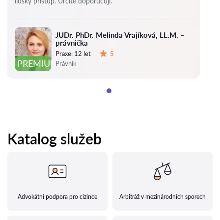
lidský přístup. Určitě doporučuji.
JUDr. PhDr. Melinda Vrajíková, LL.M. –
právnička
Praxe:
12 let
5
Hodnocení:
PREMIUM
Právník
Katalog služeb
Advokátní podpora pro cizince
Arbitráž v mezinárodních sporech