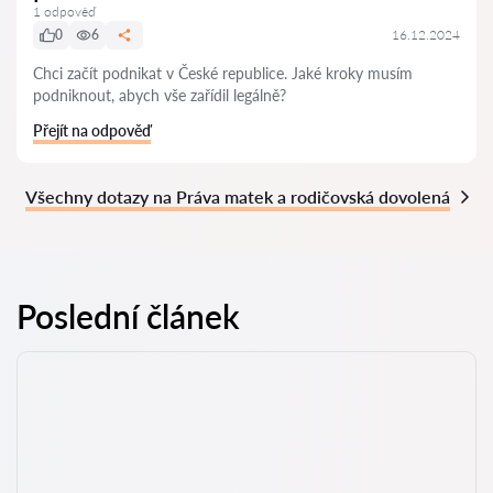
1 odpověď
0
6
16.12.2024
Chci začít podnikat v České republice. Jaké kroky musím
podniknout, abych vše zařídil legálně?
Přejít na odpověď
Všechny dotazy na Práva matek a rodičovská dovolená
Poslední článek