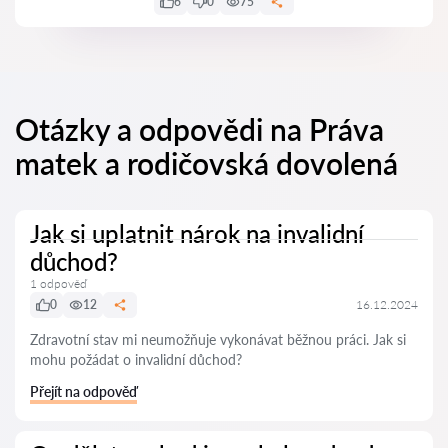
6
0
75
Otázky a odpovědi na Práva
matek a rodičovská dovolená
Jak si uplatnit nárok na invalidní
důchod?
1 odpověď
0
12
16.12.2024
Zdravotní stav mi neumožňuje vykonávat běžnou práci. Jak si
mohu požádat o invalidní důchod?
Přejít na odpověď