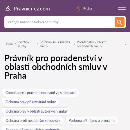
Pravnici-cz.com
Praha
Všechny
Sestavování a analýza
Poradenství v oblasti
Domů
služby
smluv
obchodních smluv
Právník pro poradenství v
oblasti obchodních smluv v
Praha
Compliance s právními normami ve smlouvách
Ochrana práv při uzavírání smluv
Ochrana práv v oblasti autorských smluv
Ochrana proti neplatným smlouvám
Podpora při nájmu a pronájmu
Podpora při smlouvách o spolupráci