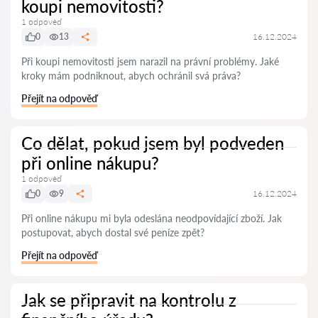
koupi nemovitosti?
1 odpověď
0
13
16.12.2024
Při koupi nemovitosti jsem narazil na právní problémy. Jaké
kroky mám podniknout, abych ochránil svá práva?
Přejít na odpověď
Co dělat, pokud jsem byl podveden
při online nákupu?
1 odpověď
0
9
16.12.2024
Při online nákupu mi byla odeslána neodpovídající zboží. Jak
postupovat, abych dostal své peníze zpět?
Přejít na odpověď
Jak se připravit na kontrolu z