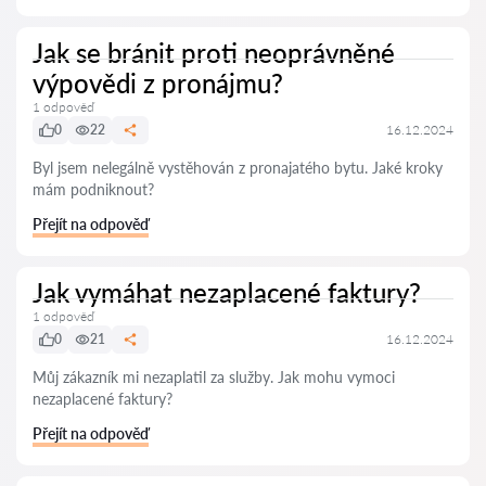
Jak se bránit proti neoprávněné
výpovědi z pronájmu?
1 odpověď
0
22
16.12.2024
Byl jsem nelegálně vystěhován z pronajatého bytu. Jaké kroky
mám podniknout?
Přejít na odpověď
Jak vymáhat nezaplacené faktury?
1 odpověď
0
21
16.12.2024
Můj zákazník mi nezaplatil za služby. Jak mohu vymoci
nezaplacené faktury?
Přejít na odpověď