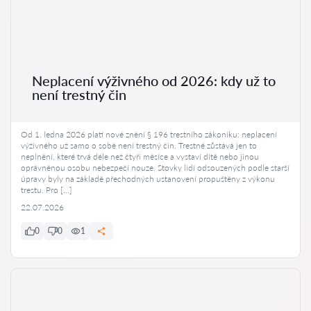
Neplacení výživného od 2026: kdy už to
není trestný čin
Od 1. ledna 2026 platí nové znění § 196 trestního zákoníku: neplacení
výživného už samo o sobě není trestný čin. Trestné zůstává jen to
neplnění, které trvá déle než čtyři měsíce a vystaví dítě nebo jinou
oprávněnou osobu nebezpečí nouze. Stovky lidí odsouzených podle starší
úpravy byly na základě přechodných ustanovení propuštěny z výkonu
trestu. Pro […]
22.07.2026
0
0
1