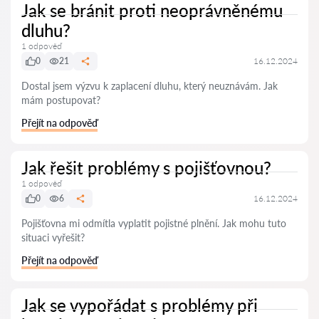
Jak se bránit proti neoprávněnému
dluhu?
1 odpověď
0
21
16.12.2024
Dostal jsem výzvu k zaplacení dluhu, který neuznávám. Jak
mám postupovat?
Přejít na odpověď
Jak řešit problémy s pojišťovnou?
1 odpověď
0
6
16.12.2024
Pojišťovna mi odmítla vyplatit pojistné plnění. Jak mohu tuto
situaci vyřešit?
Přejít na odpověď
Jak se vypořádat s problémy při