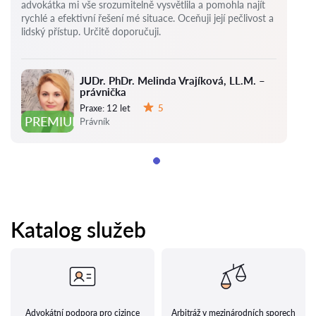
advokátka mi vše srozumitelně vysvětlila a pomohla najít
rychlé a efektivní řešení mé situace. Oceňuji její pečlivost a
lidský přístup. Určitě doporučuji.
JUDr. PhDr. Melinda Vrajíková, LL.M. –
právnička
Praxe:
12 let
5
Hodnocení:
PREMIUM
Právník
Katalog služeb
Advokátní podpora pro cizince
Arbitráž v mezinárodních sporech