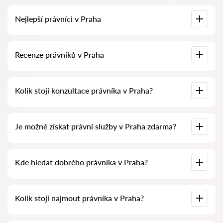
Nejlepší právníci v Praha
U nás najdete seznam nejlepších právníků v Praha s
Recenze právníků v Praha
kompletními informacemi. Ceny, recenze, telefonní číslo a
adresa.
Na naší službě najdete skutečné recenze právníků,
Kolik stojí konzultace právníka v Praha?
neodstraňujeme negativní recenze a není možné je uměle
navýšit.
Konzultace právníků v Praha začíná od 1400 CZK a výše
Je možné získat právní služby v Praha zdarma?
(ceny se mohou lišit podle složitosti otázky a formy
odpovědi).
Nejprve formulujte svou otázku jasně a stručně a zkuste ji
Kde hledat dobrého právníka v Praha?
položit. Pokud není složitá a lze na ni rychle odpovědět,
právníci na ni často odpovídají zdarma. Právo určit cenu
konzultace však zůstává na právníkovi.
To lze provést na české službě pro vyhledávání právníků
Kolik stojí najmout právníka v Praha?
Pravnici-cz.com zcela zdarma. Je důležité vědět, že pohodlné
vyhledávání a spojení se specialistou jsou zdarma, ale
konzultace a služby samotných specialistů mohou být
zpoplatněny.