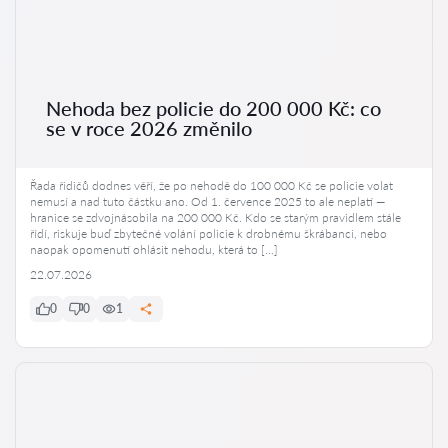
Nehoda bez policie do 200 000 Kč: co
se v roce 2026 změnilo
Řada řidičů dodnes věří, že po nehodě do 100 000 Kč se policie volat
nemusí a nad tuto částku ano. Od 1. července 2025 to ale neplatí —
hranice se zdvojnásobila na 200 000 Kč. Kdo se starým pravidlem stále
řídí, riskuje buď zbytečné volání policie k drobnému škrábanci, nebo
naopak opomenutí ohlásit nehodu, která to […]
22.07.2026
0
0
1