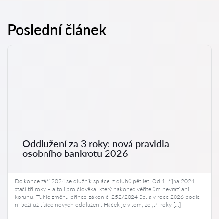
Poslední článek
Oddlužení za 3 roky: nová pravidla
osobního bankrotu 2026
Do konce září 2024 se dlužník splácel z dluhů pět let. Od 1. října 2024
stačí tři roky – a to i pro člověka, který nakonec věřitelům nevrátí ani
korunu. Tuhle změnu přinesl zákon č. 252/2024 Sb. a v roce 2026 podle
ní běží už tisíce nových oddlužení. Háček je v tom, že „tři roky […]