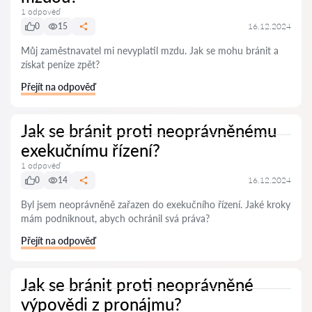
1 odpověď
0
15
16.12.2024
Můj zaměstnavatel mi nevyplatil mzdu. Jak se mohu bránit a
získat peníze zpět?
Přejít na odpověď
Jak se bránit proti neoprávněnému
exekučnímu řízení?
1 odpověď
0
14
16.12.2024
Byl jsem neoprávněně zařazen do exekučního řízení. Jaké kroky
mám podniknout, abych ochránil svá práva?
Přejít na odpověď
Jak se bránit proti neoprávněné
výpovědi z pronájmu?