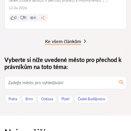
vašem životě a zaslouží si pečlivou přípravu a informovanost. […]
12.04.2026
0
0
6
Ke všem článkům
Vyberte si níže uvedené město pro přechod k
právníkům na toto téma:
Praha
Brno
Ostrava
Plzeň
České Budějovice