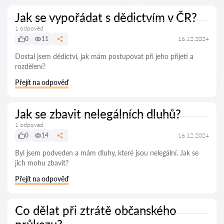
Jak se vypořádat s dědictvím v ČR?
1 odpověď
0
11
16.12.2024
Dostal jsem dědictví, jak mám postupovat při jeho přijetí a
rozdělení?
Přejít na odpověď
Jak se zbavit nelegálních dluhů?
1 odpověď
0
14
16.12.2024
Byl jsem podveden a mám dluhy, které jsou nelegální. Jak se
jich mohu zbavit?
Přejít na odpověď
Co dělat při ztrátě občanského