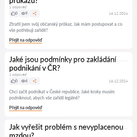
průkazu?
1 odpověď
0
9
16.12.2024
Ztratil jsem svůj občanský průkaz. Jak mám postupovat a co
vše potřebuji zařídit?
Přejít na odpověď
Jaké jsou podmínky pro zakládání
podnikání v ČR?
1 odpověď
0
6
16.12.2024
Chci začít podnikat v České republice. Jaké kroky musím
podniknout, abych vše zařídil legálně?
Přejít na odpověď
Jak vyřešit problém s nevyplacenou
mzdou?