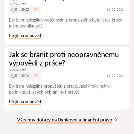
1 odpověď
0
22
16.12.2024
Byl jsem nelegálně vystěhován z pronajatého bytu. Jaké kroky
mám podniknout?
Přejít na odpověď
Jak se bránit proti neoprávněnému
výpovědi z práce?
1 odpověď
0
15
16.12.2024
Byl jsem nelegálně propuštěn z práce. Jaké kroky mám
podniknout, abych ochránil svá práva?
Přejít na odpověď
Všechny dotazy na Bankovní a finanční právo