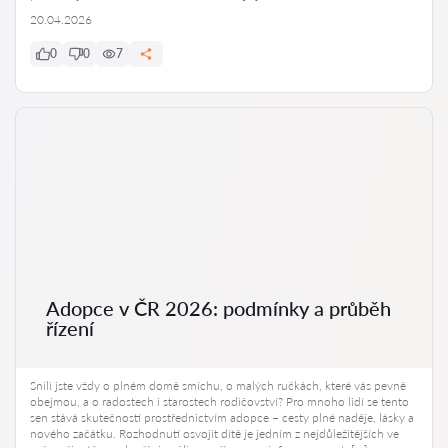
20.04.2026
0
0
7
Adopce v ČR 2026: podmínky a průběh
řízení
Snili jste vždy o plném domě smíchu, o malých ručkách, které vás pevně
obejmou, a o radostech i starostech rodičovství? Pro mnoho lidí se tento
sen stává skutečností prostřednictvím adopce – cesty plné naděje, lásky a
nového začátku. Rozhodnutí osvojit dítě je jedním z nejdůležitějších ve