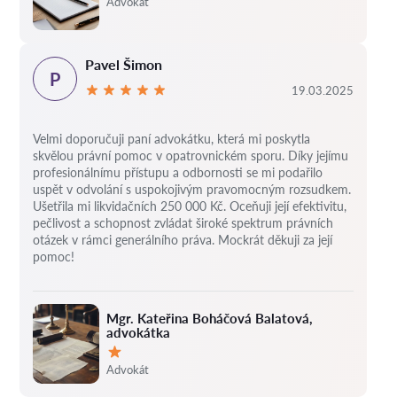
Advokát
Pavel Šimon
P
19.03.2025
Velmi doporučuji paní advokátku, která mi poskytla
skvělou právní pomoc v opatrovnickém sporu. Díky jejímu
profesionálnímu přístupu a odbornosti se mi podařilo
uspět v odvolání s uspokojivým pravomocným rozsudkem.
Ušetřila mi likvidačních 250 000 Kč. Oceňuji její efektivitu,
pečlivost a schopnost zvládat široké spektrum právních
otázek v rámci generálního práva. Mockrát děkuji za její
pomoc!
Mgr. Kateřina Boháčová Balatová,
advokátka
Hodnocení:
Advokát