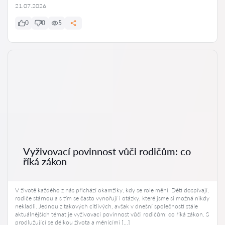
21.07.2026
0
0
5
Vyživovací povinnost vůči rodičům: co
říká zákon
V životě každého z nás přichází okamžiky, kdy se role mění. Děti dospívají,
rodiče stárnou a s tím se často vynořují i otázky, které jsme si možná nikdy
nekladli. Jednou z takových citlivých, avšak v dnešní společnosti stále
aktuálnějších témat je vyživovací povinnost vůči rodičům: co říká zákon. S
prodlužující se délkou života a měnícími […]