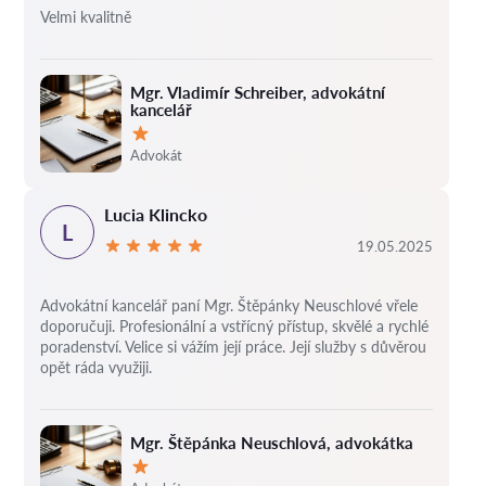
Velmi kvalitně
Mgr. Vladimír Schreiber, advokátní
kancelář
Hodnocení:
Advokát
Lucia Klincko
L
19.05.2025
Advokátní kancelář paní Mgr. Štěpánky Neuschlové vřele
doporučuji. Profesionální a vstřícný přístup, skvělé a rychlé
poradenství. Velice si vážím její práce. Její služby s důvěrou
opět ráda využiji.
Mgr. Štěpánka Neuschlová, advokátka
Hodnocení: