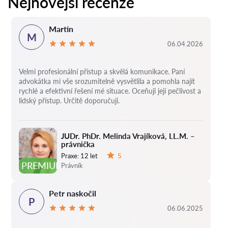
Nejnovější recenze
Martin
M
06.04.2026
Velmi profesionální přístup a skvělá komunikace. Paní
advokátka mi vše srozumitelně vysvětlila a pomohla najít
rychlé a efektivní řešení mé situace. Oceňuji její pečlivost a
lidský přístup. Určitě doporučuji.
JUDr. PhDr. Melinda Vrajíková, LL.M. –
právnička
Praxe:
12 let
5
Hodnocení:
PREMIUM
Právník
Petr naskočil
P
06.06.2025