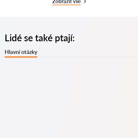
Zobrazit vše
Lidé se také ptají:
Hlavní otázky
U nás najdete seznam nejlepších právníků v s kompletními
informacemi. Ceny, recenze, telefonní číslo a adresa.