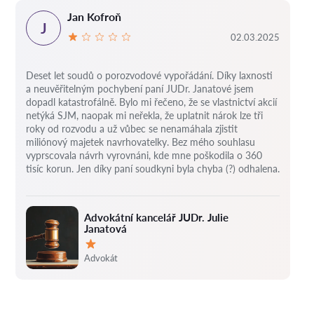
Jan Kofroň
J
02.03.2025
Deset let soudů o porozvodové vypořádání.
Díky laxnosti
a neuvěřitelným pochybení paní JUDr. Janatové jsem
dopadl katastrofálně.
Bylo mi řečeno, že se vlastnictví akcií
netýká SJM, naopak mi neřekla, že uplatnit nárok lze tři
roky od rozvodu a už vůbec se nenamáhala zjistit
miliónový majetek navrhovatelky.
Bez mého souhlasu
vyprscovala návrh vyrovnáni, kde mne poškodila o 360
tisíc korun.
Jen díky paní soudkyni byla chyba (?) odhalena.
Advokátní kancelář JUDr. Julie
Janatová
Hodnocení:
Advokát