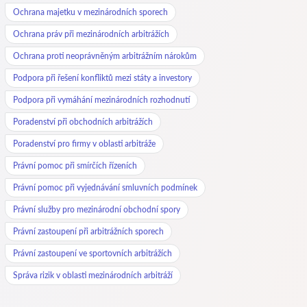
Ochrana majetku v mezinárodních sporech
Ochrana práv při mezinárodních arbitrážích
Ochrana proti neoprávněným arbitrážním nárokům
Podpora při řešení konfliktů mezi státy a investory
Podpora při vymáhání mezinárodních rozhodnutí
Poradenství při obchodních arbitrážích
Poradenství pro firmy v oblasti arbitráže
Právní pomoc při smírčích řízeních
Právní pomoc při vyjednávání smluvních podmínek
Právní služby pro mezinárodní obchodní spory
Právní zastoupení při arbitrážních sporech
Právní zastoupení ve sportovních arbitrážích
Správa rizik v oblasti mezinárodních arbitráží