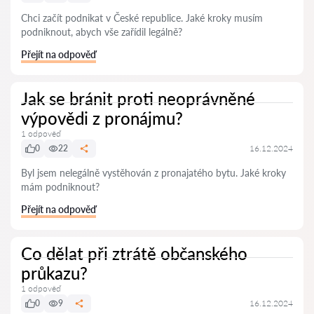
Chci začít podnikat v České republice. Jaké kroky musím
podniknout, abych vše zařídil legálně?
Přejít na odpověď
Jak se bránit proti neoprávněné
výpovědi z pronájmu?
1 odpověď
0
22
16.12.2024
Byl jsem nelegálně vystěhován z pronajatého bytu. Jaké kroky
mám podniknout?
Přejít na odpověď
Co dělat při ztrátě občanského
průkazu?
1 odpověď
0
9
16.12.2024