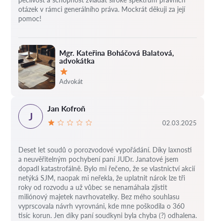
otázek v rámci generálního práva. Mockrát děkuji za její
pomoc!
Mgr. Kateřina Boháčová Balatová,
advokátka
Hodnocení:
Advokát
Jan Kofroň
J
02.03.2025
Deset let soudů o porozvodové vypořádání.
Díky laxnosti
a neuvěřitelným pochybení paní JUDr. Janatové jsem
dopadl katastrofálně.
Bylo mi řečeno, že se vlastnictví akcií
netýká SJM, naopak mi neřekla, že uplatnit nárok lze tři
roky od rozvodu a už vůbec se nenamáhala zjistit
miliónový majetek navrhovatelky.
Bez mého souhlasu
vyprscovala návrh vyrovnáni, kde mne poškodila o 360
tisíc korun.
Jen díky paní soudkyni byla chyba (?) odhalena.