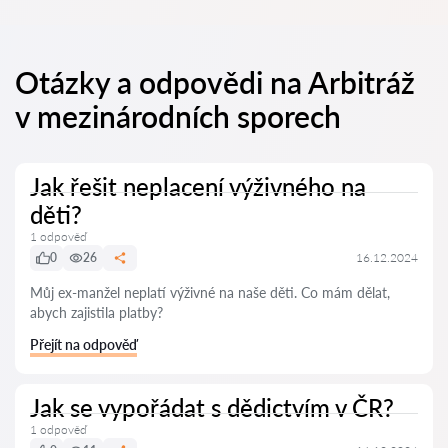
Otázky a odpovědi na Arbitráž
v mezinárodních sporech
Jak řešit neplacení výživného na
děti?
1 odpověď
0
26
16.12.2024
Můj ex-manžel neplatí výživné na naše děti. Co mám dělat,
abych zajistila platby?
Přejít na odpověď
Jak se vypořádat s dědictvím v ČR?
1 odpověď