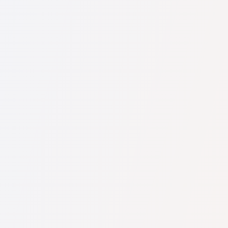
U nás najdete seznam nejlepších právníků v s kompletními
informacemi. Ceny, recenze, telefonní číslo a adresa.
Na naší službě najdete skutečné recenze právníků,
neodstraňujeme negativní recenze a není možné je uměle
navýšit.
Konzultace právníků v začíná od 1400 CZK a výše (ceny se
mohou lišit podle složitosti otázky a formy odpovědi).
Nejprve formulujte svou otázku jasně a stručně a zkuste ji
položit. Pokud není složitá a lze na ni rychle odpovědět,
právníci na ni často odpovídají zdarma. Právo určit cenu
konzultace však zůstává na právníkovi.
To lze provést na české službě pro vyhledávání právníků
Pravnici-cz.com zcela zdarma. Je důležité vědět, že pohodlné