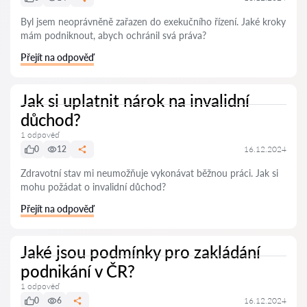
Byl jsem neoprávněně zařazen do exekučního řízení. Jaké kroky
mám podniknout, abych ochránil svá práva?
Přejít na odpověď
Jak si uplatnit nárok na invalidní
důchod?
1 odpověď
0
12
16.12.2024
Zdravotní stav mi neumožňuje vykonávat běžnou práci. Jak si
mohu požádat o invalidní důchod?
Přejít na odpověď
Jaké jsou podmínky pro zakládání
podnikání v ČR?
1 odpověď
0
6
16.12.2024