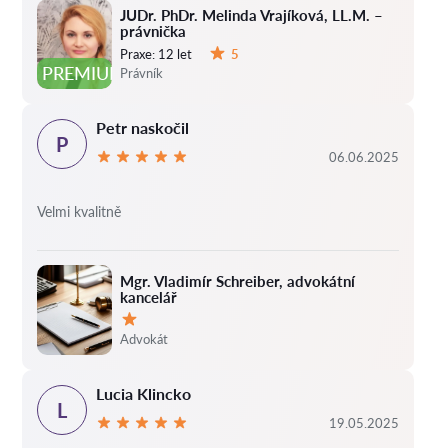
JUDr. PhDr. Melinda Vrajíková, LL.M. –
právnička
Praxe:
12 let
5
Hodnocení:
PREMIUM
Právník
Petr naskočil
P
06.06.2025
Velmi kvalitně
Mgr. Vladimír Schreiber, advokátní
kancelář
Hodnocení:
Advokát
Lucia Klincko
L
19.05.2025