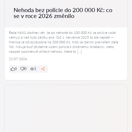
Nehoda bez policie do 200 000 Kč: co
se v roce 2026 změnilo
Řada řidičů dodnes věří, že po nehodě do 100 000 Kč se policie volat
nemusí a nad tuto částku ano. Od 1. července 2025 to ale neplatí —
hranice se zdvojnásobila na 200 000 Kč. Kdo se starým pravidlem stále
řídí, riskuje buď zbytečné volání policie k drobnému škrábanci, nebo
naopak opomenutí ohlásit nehodu, která to […]
22.07.2026
0
0
1