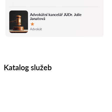
Advokátní kancelář JUDr. Julie
Janatová
Hodnocení:
Advokát
Katalog služeb