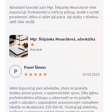
Advokátní kancelář paní Mgr. Štěpánky Neuschlové vřele
doporučuji. Profesionální a vstřícný přístup, skvělé a rychlé
poradenství. Velice si vážím její práce. Její služby s důvěrou
opět ráda využiji.
Mgr. Štěpánka Neuschlová, advokátka
Hodnocení:
Advokát
Pavel Šimon
P
19.03.2025
Velmi doporučuji paní advokátku, která mi poskytla
skvělou právní pomoc v opatrovnickém sporu. Díky jejímu
profesionálnímu přístupu a odbornosti se mi podařilo
uspět v odvolání s uspokojivým pravomocným rozsudkem.
Ušetřila mi likvidačních 250 000 Kč. Oceňuji její efektivitu,
pečlivost a schopnost zvládat široké spektrum právních