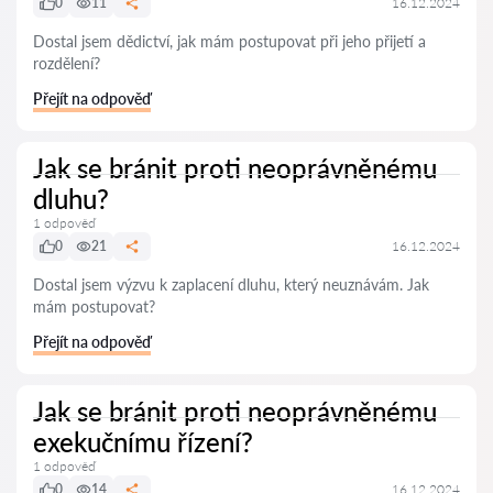
0
11
16.12.2024
Dostal jsem dědictví, jak mám postupovat při jeho přijetí a
rozdělení?
Přejít na odpověď
Jak se bránit proti neoprávněnému
dluhu?
1 odpověď
0
21
16.12.2024
Dostal jsem výzvu k zaplacení dluhu, který neuznávám. Jak
mám postupovat?
Přejít na odpověď
Jak se bránit proti neoprávněnému
exekučnímu řízení?
1 odpověď
0
14
16.12.2024