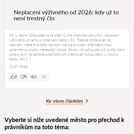
Neplacení výživného od 2026: kdy už to
není trestný čin
Od 1. ledna 2026 platí nové znění § 196 trestního zákoníku: neplacení
výživného už samo o sobě není trestný čin. Trestné zůstává jen to
neplnění, které trvá déle než čtyři měsíce a vystaví dítě nebo jinou
oprávněnou osobu nebezpečí nouze. Stovky lidí odsouzených podle starší
úpravy byly na základě přechodných ustanovení propuštěny z výkonu
trestu. Pro […]
22.07.2026
0
0
1
Ke všem článkům
Vyberte si níže uvedené město pro přechod k
právníkům na toto téma: