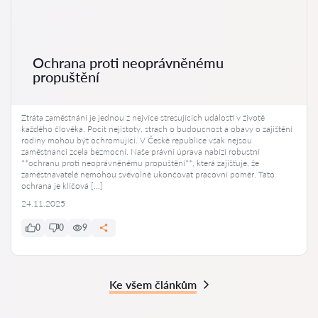
Ochrana proti neoprávněnému
propuštění
Ztráta zaměstnání je jednou z nejvíce stresujících událostí v životě
každého člověka. Pocit nejistoty, strach o budoucnost a obavy o zajištění
rodiny mohou být ochromující. V České republice však nejsou
zaměstnanci zcela bezmocní. Naše právní úprava nabízí robustní
**ochranu proti neoprávněnému propuštění**, která zajišťuje, že
zaměstnavatelé nemohou svévolně ukončovat pracovní poměr. Tato
ochrana je klíčová […]
24.11.2025
0
0
9
Ke všem článkům