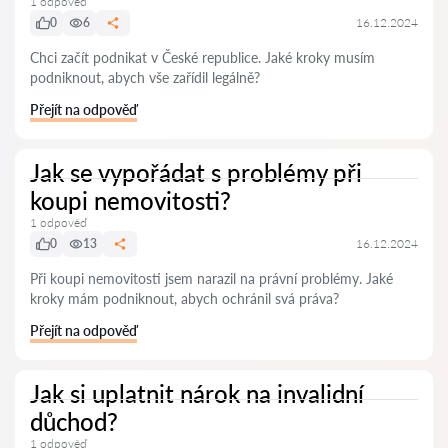
1 odpověď
0
6
16.12.2024
Chci začít podnikat v České republice. Jaké kroky musím
podniknout, abych vše zařídil legálně?
Přejít na odpověď
Jak se vypořádat s problémy při
koupi nemovitosti?
1 odpověď
0
13
16.12.2024
Při koupi nemovitosti jsem narazil na právní problémy. Jaké
kroky mám podniknout, abych ochránil svá práva?
Přejít na odpověď
Jak si uplatnit nárok na invalidní
důchod?
1 odpověď