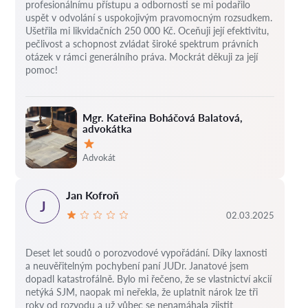
profesionálnímu přístupu a odbornosti se mi podařilo
uspět v odvolání s uspokojivým pravomocným rozsudkem.
Ušetřila mi likvidačních 250 000 Kč. Oceňuji její efektivitu,
pečlivost a schopnost zvládat široké spektrum právních
otázek v rámci generálního práva. Mockrát děkuji za její
pomoc!
Mgr. Kateřina Boháčová Balatová,
advokátka
Hodnocení:
Advokát
Jan Kofroň
J
02.03.2025
Deset let soudů o porozvodové vypořádání.
Díky laxnosti
a neuvěřitelným pochybení paní JUDr. Janatové jsem
dopadl katastrofálně.
Bylo mi řečeno, že se vlastnictví akcií
netýká SJM, naopak mi neřekla, že uplatnit nárok lze tři
roky od rozvodu a už vůbec se nenamáhala zjistit