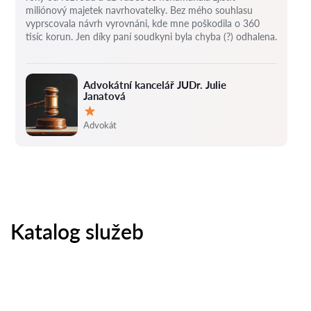
miliónový majetek navrhovatelky.
Bez mého souhlasu
vyprscovala návrh vyrovnáni, kde mne poškodila o 360
tisíc korun.
Jen díky paní soudkyni byla chyba (?) odhalena.
Advokátní kancelář JUDr. Julie
Janatová
Hodnocení:
Advokát
Katalog služeb