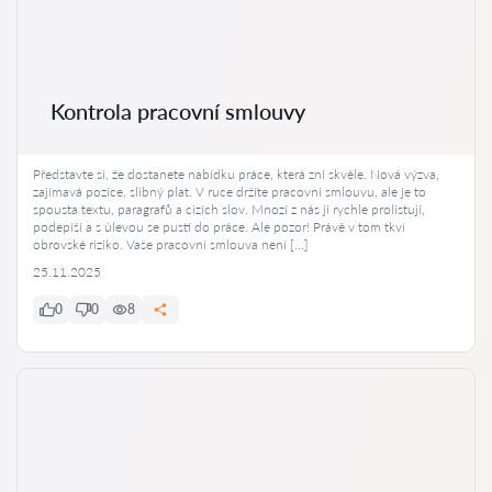
Kontrola pracovní smlouvy
Představte si, že dostanete nabídku práce, která zní skvěle. Nová výzva,
zajímavá pozice, slibný plat. V ruce držíte pracovní smlouvu, ale je to
spousta textu, paragrafů a cizích slov. Mnozí z nás ji rychle prolistují,
podepíší a s úlevou se pustí do práce. Ale pozor! Právě v tom tkví
obrovské riziko. Vaše pracovní smlouva není […]
25.11.2025
0
0
8