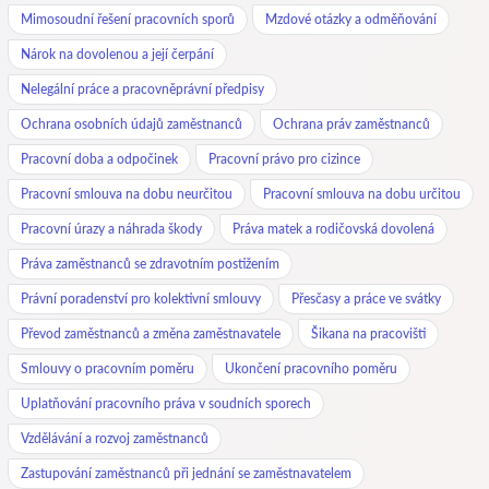
Mimosoudní řešení pracovních sporů
Mzdové otázky a odměňování
Nárok na dovolenou a její čerpání
Nelegální práce a pracovněprávní předpisy
Ochrana osobních údajů zaměstnanců
Ochrana práv zaměstnanců
Pracovní doba a odpočinek
Pracovní právo pro cizince
Pracovní smlouva na dobu neurčitou
Pracovní smlouva na dobu určitou
Pracovní úrazy a náhrada škody
Práva matek a rodičovská dovolená
Práva zaměstnanců se zdravotním postižením
Právní poradenství pro kolektivní smlouvy
Přesčasy a práce ve svátky
Převod zaměstnanců a změna zaměstnavatele
Šikana na pracovišti
Smlouvy o pracovním poměru
Ukončení pracovního poměru
Uplatňování pracovního práva v soudních sporech
Vzdělávání a rozvoj zaměstnanců
Zastupování zaměstnanců při jednání se zaměstnavatelem