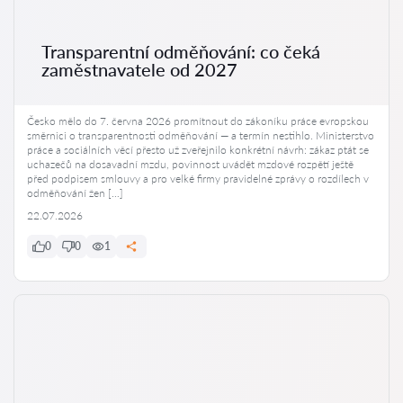
Transparentní odměňování: co čeká
zaměstnavatele od 2027
Česko mělo do 7. června 2026 promítnout do zákoníku práce evropskou
směrnici o transparentnosti odměňování — a termín nestihlo. Ministerstvo
práce a sociálních věcí přesto už zveřejnilo konkrétní návrh: zákaz ptát se
uchazečů na dosavadní mzdu, povinnost uvádět mzdové rozpětí ještě
před podpisem smlouvy a pro velké firmy pravidelné zprávy o rozdílech v
odměňování žen […]
22.07.2026
0
0
1