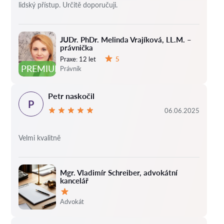
lidský přístup. Určitě doporučuji.
JUDr. PhDr. Melinda Vrajíková, LL.M. –
právnička
Praxe:
12 let
5
Hodnocení:
PREMIUM
Právník
Petr naskočil
P
06.06.2025
Velmi kvalitně
Mgr. Vladimír Schreiber, advokátní
kancelář
Hodnocení:
Advokát