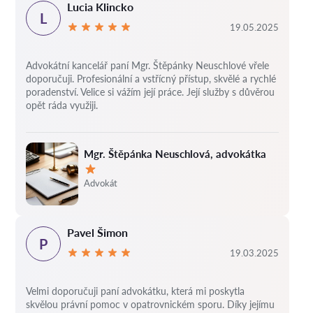
Lucia Klincko
L
19.05.2025
Advokátní kancelář paní Mgr. Štěpánky Neuschlové vřele
doporučuji. Profesionální a vstřícný přístup, skvělé a rychlé
poradenství. Velice si vážím její práce. Její služby s důvěrou
opět ráda využiji.
Mgr. Štěpánka Neuschlová, advokátka
Hodnocení:
Advokát
Pavel Šimon
P
19.03.2025
Velmi doporučuji paní advokátku, která mi poskytla
skvělou právní pomoc v opatrovnickém sporu. Díky jejímu