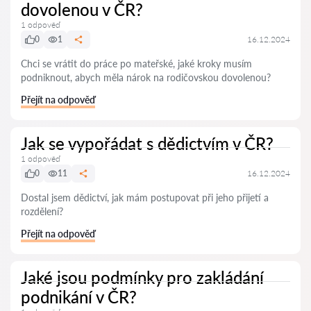
dovolenou v ČR?
1 odpověď
0
1
16.12.2024
Chci se vrátit do práce po mateřské, jaké kroky musím
podniknout, abych měla nárok na rodičovskou dovolenou?
Přejít na odpověď
Jak se vypořádat s dědictvím v ČR?
1 odpověď
0
11
16.12.2024
Dostal jsem dědictví, jak mám postupovat při jeho přijetí a
rozdělení?
Přejít na odpověď
Jaké jsou podmínky pro zakládání
podnikání v ČR?