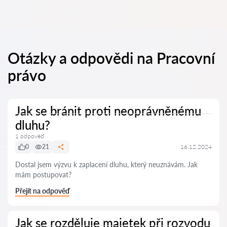
Otázky a odpovědi na Pracovní
právo
Jak se bránit proti neoprávněnému
dluhu?
1 odpověď
0
21
16.12.2024
Dostal jsem výzvu k zaplacení dluhu, který neuznávám. Jak
mám postupovat?
Přejít na odpověď
Jak se rozděluje majetek při rozvodu