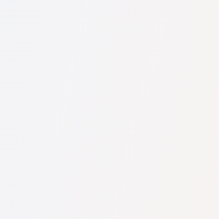
U nás najdete seznam nejlepších právníků v s kompletními
informacemi. Ceny, recenze, telefonní číslo a adresa.
Na naší službě najdete skutečné recenze právníků,
neodstraňujeme negativní recenze a není možné je uměle
navýšit.
Konzultace právníků v začíná od 1400 CZK a výše (ceny se
mohou lišit podle složitosti otázky a formy odpovědi).
Nejprve formulujte svou otázku jasně a stručně a zkuste ji
položit. Pokud není složitá a lze na ni rychle odpovědět,