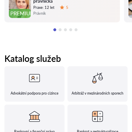
právnička
Praxe:
12 let
5
Hodnocení:
PREMIUM
Právník
Katalog služeb
Advokátní podpora pro cizince
Arbitráž v mezinárodních sporech
Bankovní a finanční právo
Bankrot a restrukturalizace