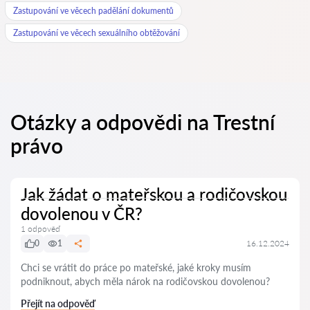
Zastupování ve věcech padělání dokumentů
Zastupování ve věcech sexuálního obtěžování
Otázky a odpovědi na Trestní
právo
Jak žádat o mateřskou a rodičovskou
dovolenou v ČR?
1 odpověď
0
1
16.12.2024
Chci se vrátit do práce po mateřské, jaké kroky musím
podniknout, abych měla nárok na rodičovskou dovolenou?
Přejít na odpověď