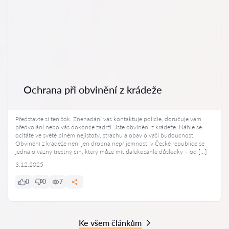
Ochrana při obvinění z krádeže
Představte si ten šok. Znenadání vás kontaktuje policie, doručuje vám
předvolání nebo vás dokonce zadrží. Jste obviněni z krádeže. Náhle se
ocitáte ve světě plném nejistoty, strachu a obav o vaši budoucnost.
Obvinění z krádeže není jen drobná nepříjemnost; v České republice se
jedná o vážný trestný čin, který může mít dalekosáhlé důsledky – od […]
3.12.2025
0
0
7
Ke všem článkům