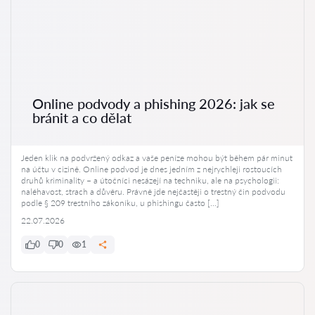
Online podvody a phishing 2026: jak se
bránit a co dělat
Jeden klik na podvržený odkaz a vaše peníze mohou být během pár minut
na účtu v cizině. Online podvod je dnes jedním z nejrychleji rostoucích
druhů kriminality – a útočníci nesázejí na techniku, ale na psychologii:
naléhavost, strach a důvěru. Právně jde nejčastěji o trestný čin podvodu
podle § 209 trestního zákoníku, u phishingu často […]
22.07.2026
0
0
1