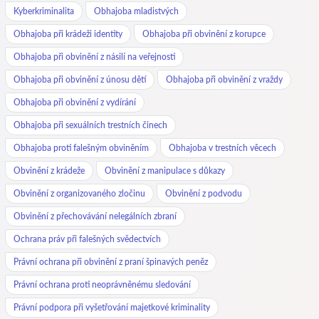
Kyberkriminalita
Obhajoba mladistvých
Obhajoba při krádeži identity
Obhajoba při obvinění z korupce
Obhajoba při obvinění z násilí na veřejnosti
Obhajoba při obvinění z únosu dětí
Obhajoba při obvinění z vraždy
Obhajoba při obvinění z vydírání
Obhajoba při sexuálních trestních činech
Obhajoba proti falešným obviněním
Obhajoba v trestních věcech
Obvinění z krádeže
Obvinění z manipulace s důkazy
Obvinění z organizovaného zločinu
Obvinění z podvodu
Obvinění z přechovávání nelegálních zbraní
Ochrana práv při falešných svědectvích
Právní ochrana při obvinění z praní špinavých peněz
Právní ochrana proti neoprávněnému sledování
Právní podpora při vyšetřování majetkové kriminality