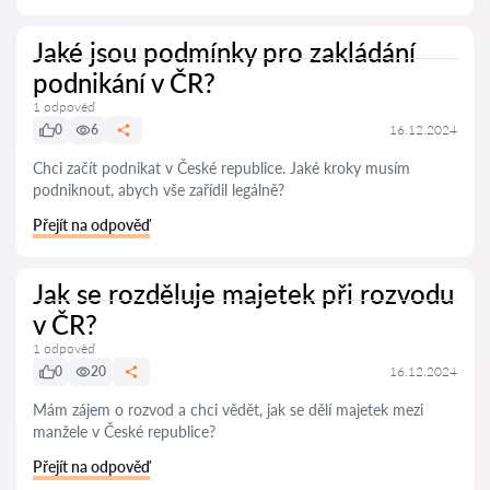
Jaké jsou podmínky pro zakládání
podnikání v ČR?
1 odpověď
0
6
16.12.2024
Chci začít podnikat v České republice. Jaké kroky musím
podniknout, abych vše zařídil legálně?
Přejít na odpověď
Jak se rozděluje majetek při rozvodu
v ČR?
1 odpověď
0
20
16.12.2024
Mám zájem o rozvod a chci vědět, jak se dělí majetek mezi
manžele v České republice?
Přejít na odpověď