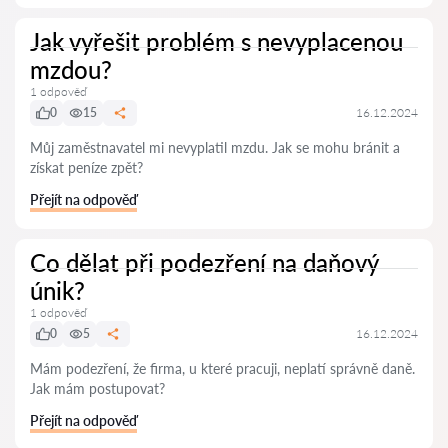
Jak vyřešit problém s nevyplacenou
mzdou?
1 odpověď
0
15
16.12.2024
Můj zaměstnavatel mi nevyplatil mzdu. Jak se mohu bránit a
získat peníze zpět?
Přejít na odpověď
Co dělat při podezření na daňový
únik?
1 odpověď
0
5
16.12.2024
Mám podezření, že firma, u které pracuji, neplatí správně daně.
Jak mám postupovat?
Přejít na odpověď