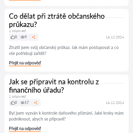
Co dělat při ztrátě občanského
průkazu?
1 odpověď
0
9
16.12.2024
Ztratil jsem svůj občanský průkaz. Jak mám postupovat a co
vše potřebuji zařídit?
Přejít na odpověď
Jak se připravit na kontrolu z
finančního úřadu?
1 odpověď
0
17
16.12.2024
Byl jsem vyzván k kontrole daňového přiznání. Jaké kroky mám
podniknout, abych se připravil?
Přejít na odpověď