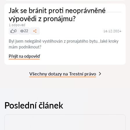
Jak se bránit proti neoprávněné
výpovědi z pronájmu?
1 odpověď
0
22
16.12.2024
Byl jsem nelegálně vystěhován z pronajatého bytu. Jaké kroky
mám podniknout?
Přejít na odpověď
Všechny dotazy na Trestní právo
Poslední článek