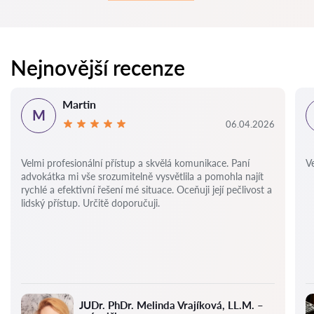
Nejnovější recenze
Martin
M
06.04.2026
Velmi profesionální přístup a skvělá komunikace. Paní
Ve
advokátka mi vše srozumitelně vysvětlila a pomohla najít
rychlé a efektivní řešení mé situace. Oceňuji její pečlivost a
lidský přístup. Určitě doporučuji.
JUDr. PhDr. Melinda Vrajíková, LL.M. –