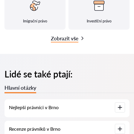
Imigrační právo
Investiční právo
Zobrazit vše
Lidé se také ptají:
Hlavní otázky
Nejlepší právníci v Brno
U nás najdete seznam nejlepších právníků v Brno s
Recenze právníků v Brno
kompletními informacemi. Ceny, recenze, telefonní číslo a
adresa.