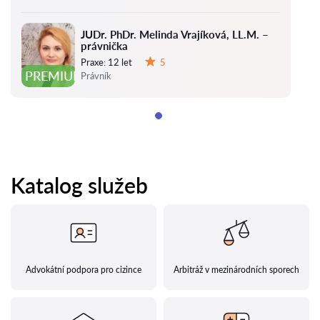
JUDr. PhDr. Melinda Vrajíková, LL.M. –
právnička
Praxe:
12 let
5
Hodnocení:
PREMIUM
Právník
Katalog služeb
Advokátní podpora pro cizince
Arbitráž v mezinárodních sporech