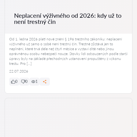
Neplacení výživného od 2026: kdy už to
není trestný čin
Od 1. ledna 2026 platí nové znění § 196 trestního zákoníku: neplacení
výživného už samo o sobě není trestný čin. Trestné zůstává jen to
neplnění, které trvá déle než čtyři měsíce a vystaví dítě nebo jinou
oprávněnou osobu nebezpečí nouze. Stovky lidí odsouzených podle starší
úpravy byly na základě přechodných ustanovení propuštěny z výkonu
trestu. Pro […]
22.07.2026
0
0
1