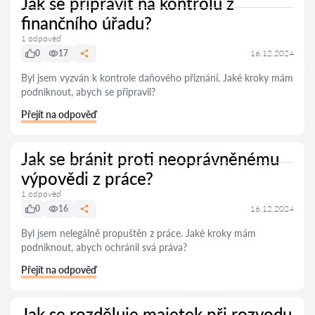
Jak se připravit na kontrolu z
finančního úřadu?
1 odpověď
0
17
16.12.2024
Byl jsem vyzván k kontrole daňového přiznání. Jaké kroky mám
podniknout, abych se připravil?
Přejít na odpověď
Jak se bránit proti neoprávněnému
výpovědi z práce?
1 odpověď
0
16
16.12.2024
Byl jsem nelegálně propuštěn z práce. Jaké kroky mám
podniknout, abych ochránil svá práva?
Přejít na odpověď
Jak se rozděluje majetek při rozvodu