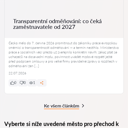
Transparentní odměňování: co čeká
zaměstnavatele od 2027
Česko mělo do 7. června 2026 promítnout do zákoníku práce evropskou
směrnici o transparentnosti odměňování — a termín nestihlo. Ministerstvo
práce a sociálních věcí přesto už zveřejnilo konkrétní návrh: zákaz ptát se
uchazečů na dosavadní mzdu, povinnost uvádět mzdové rozpětí ještě
před podpisem smlouvy a pro velké firmy pravidelné zprávy o rozdílech v
odměňování žen […]
22.07.2026
0
0
1
Ke všem článkům
Vyberte si níže uvedené město pro přechod k