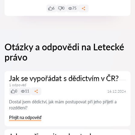
6
0
75
Otázky a odpovědi na Letecké
právo
Jak se vypořádat s dědictvím v ČR?
1 odpověď
0
11
16.12.2024
Dostal jsem dědictví, jak mám postupovat při jeho přijetí a
rozdělení?
Přejít na odpověď