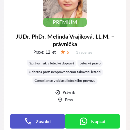
PREMIUM
JUDr. PhDr. Melinda Vrajíková, LL.M. –
právnička
Praxe:
12 let
Recenzí:
5
1 recenze
Hodnocení:
Správa rizik v letecké dopravě
Letecké právo
Ochrana proti neoprávněnému zabavení letadel
Compliance v oblasti leteckého provozu
Právník
Brno
Zavolat
Napsat