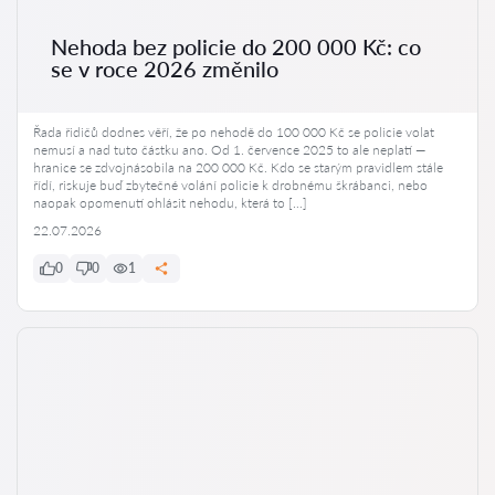
Nehoda bez policie do 200 000 Kč: co
se v roce 2026 změnilo
Řada řidičů dodnes věří, že po nehodě do 100 000 Kč se policie volat
nemusí a nad tuto částku ano. Od 1. července 2025 to ale neplatí —
hranice se zdvojnásobila na 200 000 Kč. Kdo se starým pravidlem stále
řídí, riskuje buď zbytečné volání policie k drobnému škrábanci, nebo
naopak opomenutí ohlásit nehodu, která to […]
22.07.2026
0
0
1