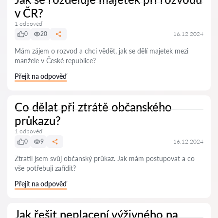
v ČR?
1 odpověď
0
20
16.12.2024
Mám zájem o rozvod a chci vědět, jak se dělí majetek mezi
manžele v České republice?
Přejít na odpověď
Co dělat při ztrátě občanského
průkazu?
1 odpověď
0
9
16.12.2024
Ztratil jsem svůj občanský průkaz. Jak mám postupovat a co
vše potřebuji zařídit?
Přejít na odpověď
Jak řešit neplacení výživného na