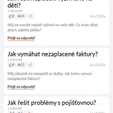
děti?
1 odpověď
0
26
16.12.2024
Můj ex-manžel neplatí výživné na naše děti. Co mám dělat,
abych zajistila platby?
Přejít na odpověď
Jak vymáhat nezaplacené faktury?
1 odpověď
0
21
16.12.2024
Můj zákazník mi nezaplatil za služby. Jak mohu vymoci
nezaplacené faktury?
Přejít na odpověď
Jak řešit problémy s pojišťovnou?
1 odpověď