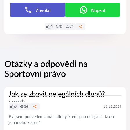
Zavolat
Napsat
6
0
75
Otázky a odpovědi na
Sportovní právo
Jak se zbavit nelegálních dluhů?
1 odpověď
0
14
16.12.2024
Byl jsem podveden a mám dluhy, které jsou nelegální. Jak se
jich mohu zbavit?