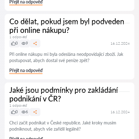
Přejít na odpověď
Co dělat, pokud jsem byl podveden
při online nákupu?
1 odpověď
0
9
16.12.2024
Při online nákupu mi byla odeslána neodpovídající zboží. Jak
postupovat, abych dostal své peníze zpět?
Přejít na odpověď
Jaké jsou podmínky pro zakládání
podnikání v ČR?
1 odpověď
0
6
16.12.2024
Chci začít podnikat v České republice. Jaké kroky musím
podniknout, abych vše zařídil legálně?
Přejít na odpověď