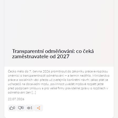
Transparentní odměňování: co čeká
zaměstnavatele od 2027
Česko mělo do 7. června 2026 promítnout do zákoníku práce evropskou
směrnici o transparentnosti odměňování — a termín nestihlo. Ministerstvo
práce a sociálních věcí přesto už zveřejnilo konkrétní návrh: zákaz ptát se
uchazečů na dosavadní mzdu, povinnost uvádět mzdové rozpětí ještě
před podpisem smlouvy a pro velké firmy pravidelné zprávy o rozdílech v
odměňování žen […]
22.07.2026
0
0
1