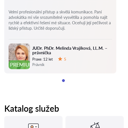
Velmi profesionální přístup a skvělá komunikace. Paní
advokátka mi vše srozumitelně vysvětlila a pomohla najít
rychlé a efektivní řešení mé situace. Oceňuji její pečlivost a
lidský přístup. Určitě doporučuji.
JUDr. PhDr. Melinda Vrajíková, LL.M. –
právnička
Praxe:
12 let
5
Hodnocení:
PREMIUM
Právník
Katalog služeb