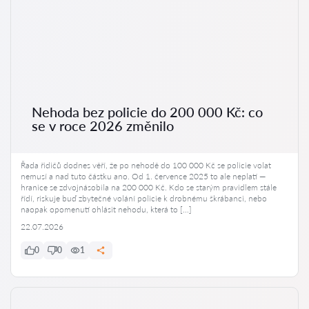
Nehoda bez policie do 200 000 Kč: co
se v roce 2026 změnilo
Řada řidičů dodnes věří, že po nehodě do 100 000 Kč se policie volat
nemusí a nad tuto částku ano. Od 1. července 2025 to ale neplatí —
hranice se zdvojnásobila na 200 000 Kč. Kdo se starým pravidlem stále
řídí, riskuje buď zbytečné volání policie k drobnému škrábanci, nebo
naopak opomenutí ohlásit nehodu, která to […]
22.07.2026
0
0
1