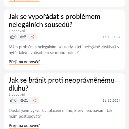
Jak se vypořádat s problémem
nelegálních sousedů?
1 odpověď
0
9
16.12.2024
Mám problém s nelegálními sousedy, kteří nelegálně zůstávají v
bytě. Jakým způsobem se mohu bránit?
Přejít na odpověď
Jak se bránit proti neoprávněnému
dluhu?
1 odpověď
0
21
16.12.2024
Dostal jsem výzvu k zaplacení dluhu, který neuznávám. Jak
mám postupovat?
Přejít na odpověď