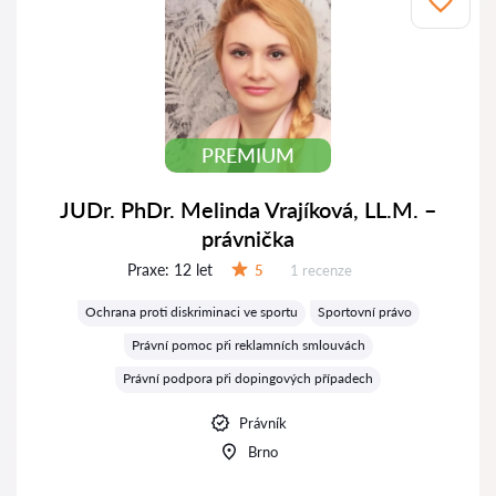
PREMIUM
JUDr. PhDr. Melinda Vrajíková, LL.M. –
právnička
Praxe:
12 let
Recenzí:
5
1 recenze
Hodnocení:
Ochrana proti diskriminaci ve sportu
Sportovní právo
Právní pomoc při reklamních smlouvách
Právní podpora při dopingových případech
Právník
Brno