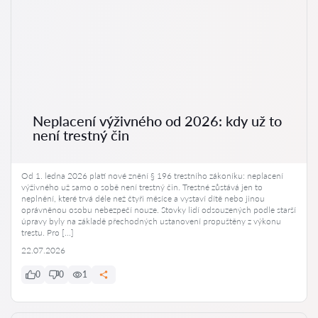
Neplacení výživného od 2026: kdy už to
není trestný čin
Od 1. ledna 2026 platí nové znění § 196 trestního zákoníku: neplacení
výživného už samo o sobě není trestný čin. Trestné zůstává jen to
neplnění, které trvá déle než čtyři měsíce a vystaví dítě nebo jinou
oprávněnou osobu nebezpečí nouze. Stovky lidí odsouzených podle starší
úpravy byly na základě přechodných ustanovení propuštěny z výkonu
trestu. Pro […]
22.07.2026
0
0
1