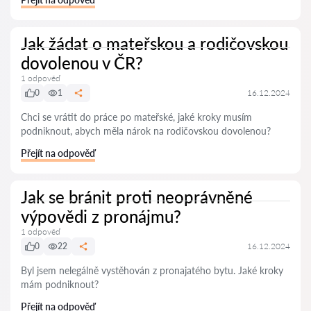
Jak žádat o mateřskou a rodičovskou
dovolenou v ČR?
1 odpověď
0
1
16.12.2024
Chci se vrátit do práce po mateřské, jaké kroky musím
podniknout, abych měla nárok na rodičovskou dovolenou?
Přejít na odpověď
Jak se bránit proti neoprávněné
výpovědi z pronájmu?
1 odpověď
0
22
16.12.2024
Byl jsem nelegálně vystěhován z pronajatého bytu. Jaké kroky
mám podniknout?
Přejít na odpověď