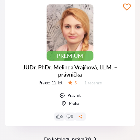
PREMIUM
JUDr. PhDr. Melinda Vrajíková, LL.M. –
právnička
Praxe:
12 let
Recenzí:
5
1 recenze
Hodnocení:
Právník
Praha
6
0
Do katalogu právníků