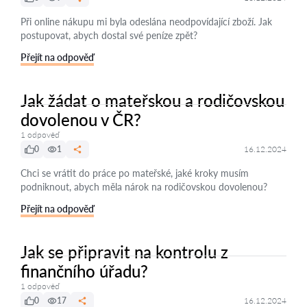
Při online nákupu mi byla odeslána neodpovídající zboží. Jak
postupovat, abych dostal své peníze zpět?
Přejít na odpověď
Jak žádat o mateřskou a rodičovskou
dovolenou v ČR?
1 odpověď
0
1
16.12.2024
Chci se vrátit do práce po mateřské, jaké kroky musím
podniknout, abych měla nárok na rodičovskou dovolenou?
Přejít na odpověď
Jak se připravit na kontrolu z
finančního úřadu?
1 odpověď
0
17
16.12.2024