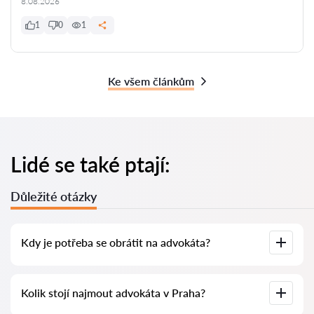
8.08.2026
1
0
1
Ke všem článkům
Lidé se také ptají:
Důležité otázky
Kdy je potřeba se obrátit na advokáta?
Kdy je nutné se obrátit na advokáta? Lidé se rozhodují
Kolik stojí najmout advokáta v Praha?
navštívit advokáta ve chvíli, kdy čelí složitým problémům. Na
profesionální pomoc advokáta v Praha se často obracejí až