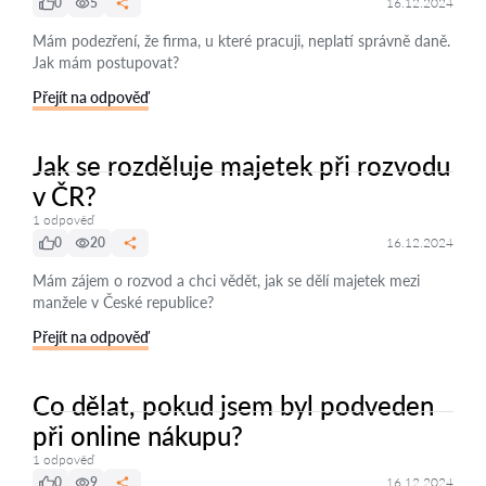
0
5
16.12.2024
Mám podezření, že firma, u které pracuji, neplatí správně daně.
Jak mám postupovat?
Přejít na odpověď
Jak se rozděluje majetek při rozvodu
v ČR?
1 odpověď
0
20
16.12.2024
Mám zájem o rozvod a chci vědět, jak se dělí majetek mezi
manžele v České republice?
Přejít na odpověď
Co dělat, pokud jsem byl podveden
při online nákupu?
1 odpověď
0
9
16.12.2024