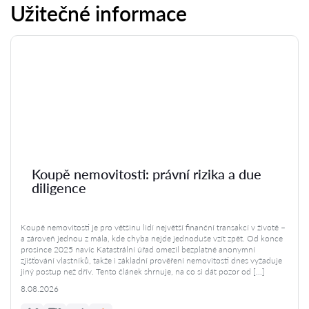
Užitečné informace
Koupě nemovitosti: právní rizika a due
diligence
Koupě nemovitosti je pro většinu lidí největší finanční transakcí v životě –
a zároveň jednou z mála, kde chyba nejde jednoduše vzít zpět. Od konce
prosince 2025 navíc Katastrální úřad omezil bezplatné anonymní
zjišťování vlastníků, takže i základní prověření nemovitosti dnes vyžaduje
jiný postup než dřív. Tento článek shrnuje, na co si dát pozor od […]
8.08.2026