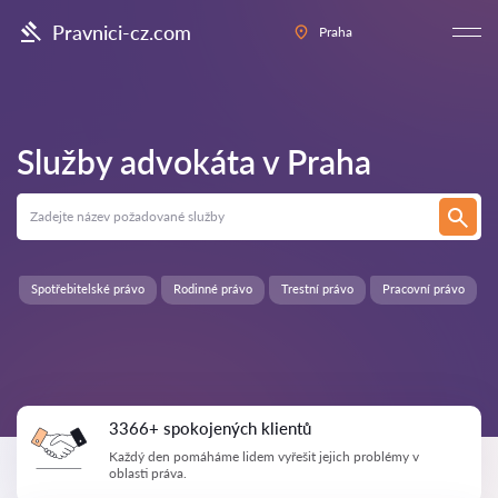
Pravnici-cz.com
Praha
Služby advokáta v
Praha
Spotřebitelské právo
Rodinné právo
Trestní právo
Pracovní právo
3366+ spokojených klientů
Každý den pomáháme lidem vyřešit jejich problémy v
oblasti práva.