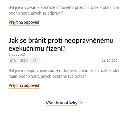
Byl jsem vyzván k kontrole daňového přiznání. Jaké kroky mám
podniknout, abych se připravil?
Přejít na odpověď
Jak se bránit proti neoprávněnému
exekučnímu řízení?
1 odpověď
0
14
16.12.2024
Byl jsem neoprávněně zařazen do exekučního řízení. Jaké kroky
mám podniknout, abych ochránil svá práva?
Přejít na odpověď
Všechny otázky