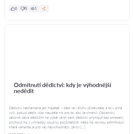
0
0
1
Odmítnutí dědictví: kdy je výhodnější
nedědit
Dědictví neznamená jen majetek – dědí se i dluhy zůstavitele, a to v plné
výši, pokud dědic včas neudělá nic pro to, aby se chránil. Občanský
zákoník dává dědicům na výběr ze tří cest: dědictví přijmout bez omezení,
přijmout ho s výhradou soupisu pozůstalosti, nebo ho rovnou odmítnout.
Která varianta je pro vás nejvýhodnější, závisí […]