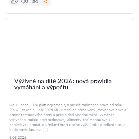
0
0
1
Výživné na dítě 2026: nová pravidla
vymáhání a výpočtu
Od 1. ledna 2026 platí nejrozsáhlejší novela rodinného práva od roku
2014 – zákon č. 268/2025 Sb., v médiích přezdívaný „rozvodová novela“.
Kromě rozvodového řízení a péče o děti zásadně mění i vymáhání
výživného: rodiče, kteří nedostávají alimenty, teď mohou svou
pohledávku prodat, dlužníkovi hrozí citelně vyšší úrok z prodlení a soud
bude nově zkoumat […]
8.08.2026