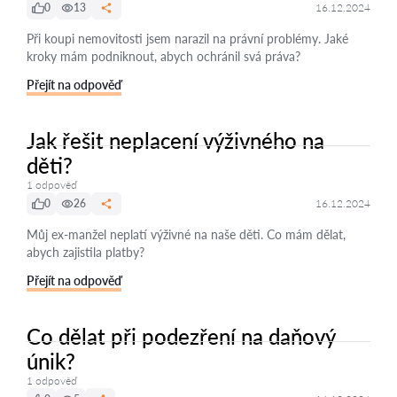
0
13
16.12.2024
Při koupi nemovitosti jsem narazil na právní problémy. Jaké
kroky mám podniknout, abych ochránil svá práva?
Přejít na odpověď
Jak řešit neplacení výživného na
děti?
1 odpověď
0
26
16.12.2024
Můj ex-manžel neplatí výživné na naše děti. Co mám dělat,
abych zajistila platby?
Přejít na odpověď
Co dělat při podezření na daňový
únik?
1 odpověď